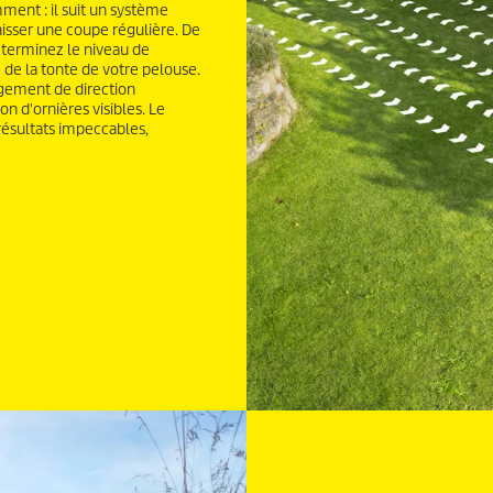
ent : il suit un système
laisser une coupe régulière. De
éterminez le niveau de
 de la tonte de votre pelouse.
angement de direction
n d'ornières visibles. Le
résultats impeccables,