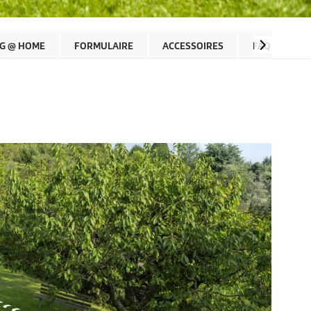
G @ HOME
FORMULAIRE
ACCESSOIRES
FAQ
C