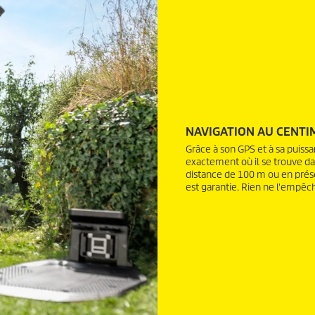
NAVIGATION AU CENTI
Grâce à son GPS et à sa puiss
exactement où il se trouve da
distance de 100 m ou en présen
est garantie. Rien ne l'empêch