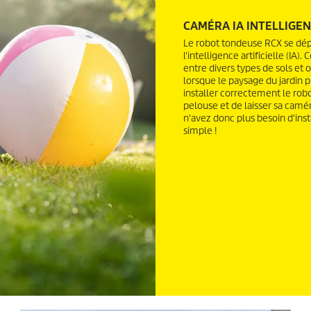
CAMÉRA IA INTELLIGE
Le robot tondeuse RCX se dépl
l'intelligence artificielle (IA
entre divers types de sols et
lorsque le paysage du jardin 
installer correctement le robo
pelouse et de laisser sa camér
n'avez donc plus besoin d'inst
simple !