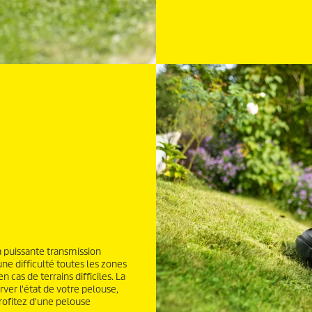
a puissante transmission
une difficulté toutes les zones
cas de terrains difficiles. La
er l'état de votre pelouse,
Profitez d'une pelouse