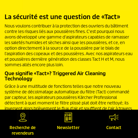
La sécurité est une question de «Tact»
Nous voulons contribuer à la protection des ouvriers du bâtiment
contre les risques liés aux poussières fines. C'est pourquoi nous
avons développé une gamme d'aspirateurs capables de ramasser
les saletés humides et sèches ainsi que les poussières, et ce, en
option directement à la source de la poussière par le biais de
l'aspiration des copeaux et des poussières. Avec nos aspirateurs eau
et poussières dernière génération des classes Tact H et M, nous
sommes allés encore plus loin.
Que signifie «Tact»? Triggered Air Cleaning
Technology
Grâce à une multitude de fonctions telles que notre nouveau
système de décolmatage automatique du filtre (Tact) commandé
par capteur, les aspirateurs poussières Kärcher Professional
détectent à quel moment le filtre plissé plat doit être nettoyé; ils
inversent alors brièvement le flux d'air et soufflent de l'air à travers
le filtre. De ce fait, l'utilisateur peut travailler sans perte de
puissance d'aspiration ni interruptions. Ce système révolutionnaire
permet d'aspirer des quantités de poussière inédites sans
Recherche de
Newsletter
Contact
décolmatage manuel du filtre et réduit nettement les nuisances
revendeurs
sonores lorsque les quantités de poussière sont faibles.