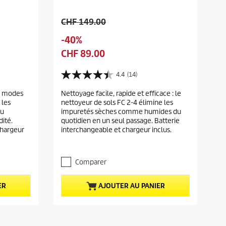
A
CHF 149.00
n
S
-40%
c
a
P
CHF 89.00
i
u
r
e
v
i
4.4
(14)
n
4
e
x
p
.
 2 modes
g
Nettoyage facile, rapide et efficace : le
a
4
r
 les
nettoyeur de sols FC 2-4 élimine les
a
s
c
i
du
impuretés sèches comme humides du
u
r
t
x
dité.
quotidien en un seul passage. Batterie
r
d
u
chargeur
interchangeable et chargeur inclus.
d
5
e
e
é
u
r
t
l
p
o
Comparer
d
r
i
u
o
l
p
ER
AJOUTER AU PANIER
d
e
r
s
u
.
o
i
1
d
t
4