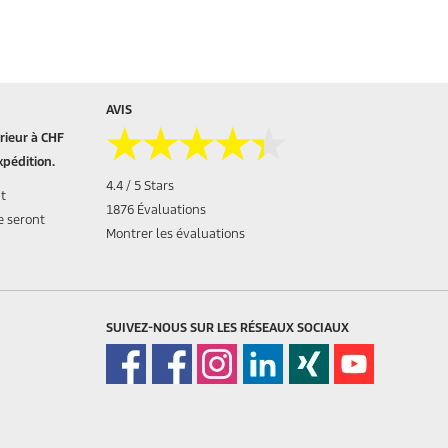
AVIS
★★★★★
★★★★★
ieur à CHF
xpédition.
4.4 / 5 Stars
nt
1876 Évaluations
e seront
Montrer les évaluations
SUIVEZ-NOUS SUR LES RÉSEAUX SOCIAUX