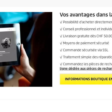
u
a
i
v
i
t
Vos avantages dans l
s
√ Possibilité d’acheter directeme
√ Conseil professionnel et individu
√ Livraison gratuite dès CHF 50.0
√ Moyens de paiement sécurisé
√ Commande sécurisée via SSL
√ Traitement simple des réparati
√ Commandez les pièces de recha
ligne dédiée aux pièces de recha
INFORMATIONS BOUTIQUE EN