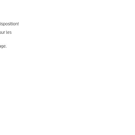
isposition!
ur les
age.