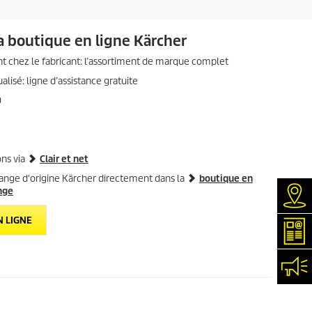
u
a
i
v
i
t
a boutique en ligne Kärcher
s
nt chez le fabricant: l’assortiment de marque complet
alisé: ligne d’assistance gratuite
0
ons via
Clair et net
nge d'origine Kärcher directement dans la
boutique en
nge
Rec
 LIGNE
New
Con