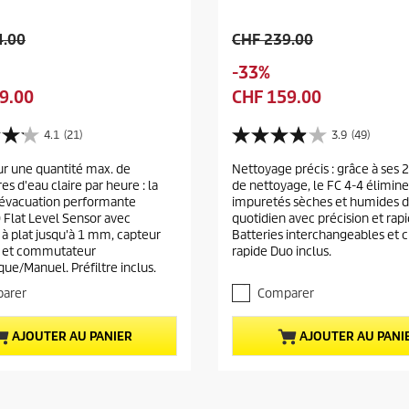
A
4.00
CHF 239.00
n
S
-33%
c
a
P
9.00
CHF 159.00
i
u
r
e
v
i
4.1
(21)
3.9
(49)
n
3
e
x
p
.
ur une quantité max. de
g
Nettoyage précis : grâce à ses
a
9
r
res d'eau claire par heure : la
de nettoyage, le FC 4-4 élimine
a
s
c
i
évacuation performante
impuretés sèches et humides 
u
r
t
x
 Flat Level Sensor avec
quotidien avec précision et rapi
r
d
u
 à plat jusqu'à 1 mm, capteur
Batteries interchangeables et 
d
5
e
u et commutateur
rapide Duo inclus.
e
é
u
ue/Manuel. Préfiltre inclus.
r
t
l
p
o
arer
Comparer
d
r
i
u
o
l
p
AJOUTER AU PANIER
AJOUTER AU PANI
d
e
r
s
u
.
o
i
4
d
t
9