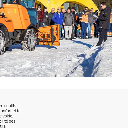
ux outils
confort et le
 voirie,
ilité des
t la