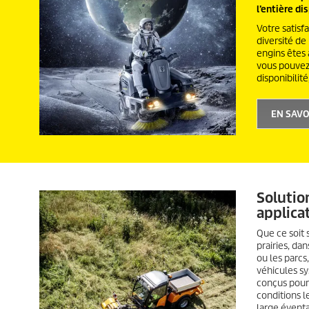
l’entière di
Votre satisfa
diversité de
engins êtes
vous pouvez
disponibilit
EN SAVO
Solutio
applic
Que ce soit 
prairies, da
ou les parcs
véhicules s
conçus pour
conditions le
large éventa