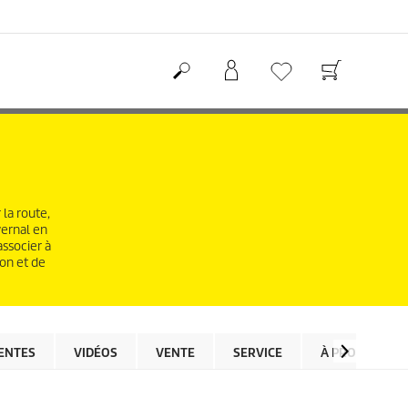
la route,
vernal en
associer à
ion et de
ENTES
VIDÉOS
VENTE
SERVICE
À PROPOS DE 