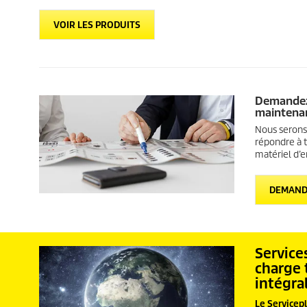
VOIR LES PRODUITS
Demandez 
maintena
Nous serons
répondre à t
matériel d’e
DEMAND
Services
charge 
intégra
Le Servicepl