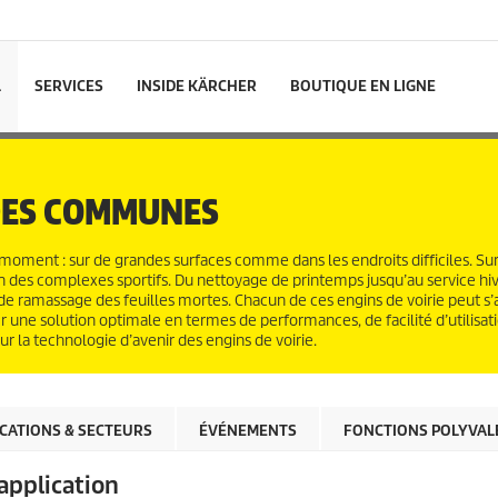
L
SERVICES
INSIDE KÄRCHER
BOUTIQUE EN LIGNE
 DES COMMUNES
 moment : sur de grandes surfaces comme dans les endroits difficiles. Sur 
sein des complexes sportifs. Du nettoyage de printemps jusqu’au service hi
n de ramassage des feuilles mortes. Chacun de ces engins de voirie peut s’
r une solution optimale en termes de performances, de facilité d’utilisat
ur la technologie d’avenir des engins de voirie.
ICATIONS & SECTEURS
ÉVÉNEMENTS
FONCTIONS POLYVAL
application