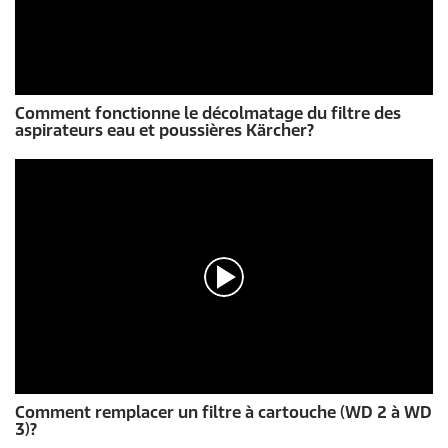
0
Comment fonctionne le décolmatage du filtre des
s
aspirateurs eau et poussières Kärcher?
e
c
o
n
d
e
s
s
u
r
0
s
e
c
o
n
d
0
e
Comment remplacer un filtre à cartouche (WD 2 à WD
s
s
3)?
e