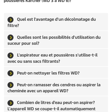
poussières Kärcher (WD 3 à WD 6)?
e
c
o
n
d
Quel est l'avantage d'un décolmatage du
e
filtre?
s
s
u
Quelles sont les possibilités d'utilisation du
r
0
suceur pour sol?
s
e
c
L'aspirateur eau et poussières s'utilise-t-il
o
avec ou sans sacs filtrants?
n
d
e
Peut-on nettoyer les filtres WD?
s
Peut-on ramasser des cendres ou aspirer la
cheminée avec un appareil WD?
Combien de litres d'eau peut-on aspirer?
L'appareil WD se coupe-t-il automatiquement