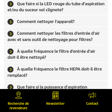
Que faire si la LED rouge du tube d'aspiration
et/ou du suceur sol clignote?
Comment nettoyer l'appareil?
Comment nettoyer les filtres d'entrée d'air
avec et sans outil de nettoyage pour filtres?
À quelle fréquence le filtre d'entrée d'air
doit-il être nettoyé?
À quelle fréquence le filtre HEPA doit-il être
remplacé?
Que faire si la puissance d'aspiration
diminue?
Recherche de
Newsletter
Contact
Sur quels types de sols peut-on utiliser le
revendeurs
suceur pour sol universel?