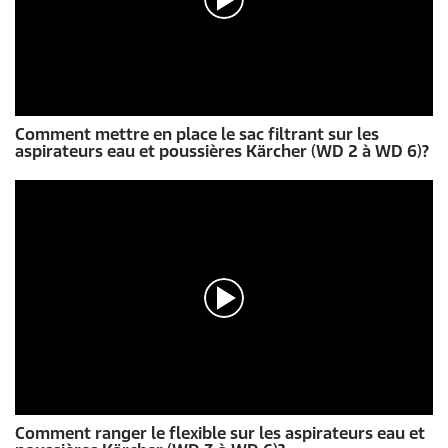
s
e
c
o
n
d
e
0
s
Comment mettre en place le sac filtrant sur les
s
aspirateurs eau et poussières Kärcher (WD 2 à WD 6)?
e
c
o
n
d
e
s
s
u
r
0
s
e
c
o
n
d
0
e
Comment ranger le flexible sur les aspirateurs eau et
s
s