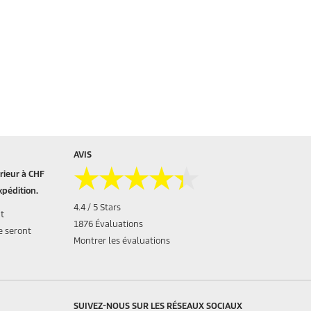
AVIS
★★★★★
★★★★★
ieur à CHF
xpédition.
4.4 / 5 Stars
nt
1876 Évaluations
e seront
Montrer les évaluations
SUIVEZ-NOUS SUR LES RÉSEAUX SOCIAUX