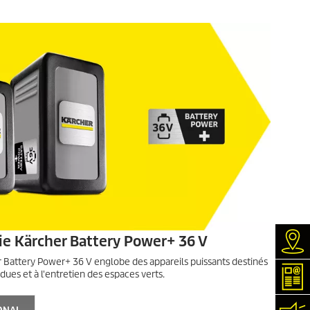
ie Kärcher Battery Power+ 36 V
Rec
r Battery Power+ 36 V englobe des appareils puissants destinés
ues et à l'entretien des espaces verts.
New