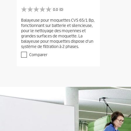
0.0
(0)
0
.
Balayeuse pour moquettes CVS 65/1 Bp,
0
fonctionnant sur batterie et silencieuse,
s
pour le nettoyage des moyennes et
u
grandes surfaces de moquette. La
r
balayeuse pour moquettes dispose d'un
5
système de filtration à 2 phases.
é
t
Comparer
o
i
l
e
s
.