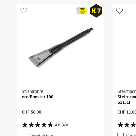
Strahlrohre
Steinfläc
eco!Booster 180
Stein- un
611, 1l
A
A
CHF 58.00
CHF 11.0
k
k
t
t
4.8
(48)
4
4
u
u
.
.
e
e