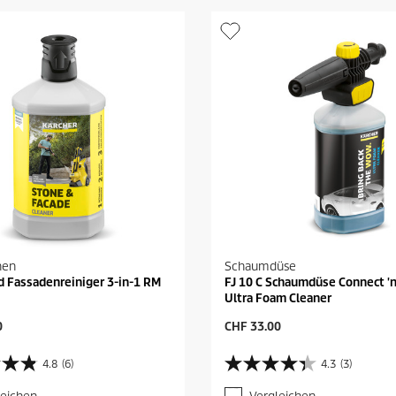
hen
Schaumdüse
d Fassadenreiniger 3-in-1 RM
FJ 10 C Schaumdüse Connect 'n
Ultra Foam Cleaner
A
0
CHF 33.00
k
t
4.8
(6)
4.3
(3)
4
u
.
e