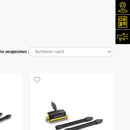
Hän
New
Kon
te vergleichen
|