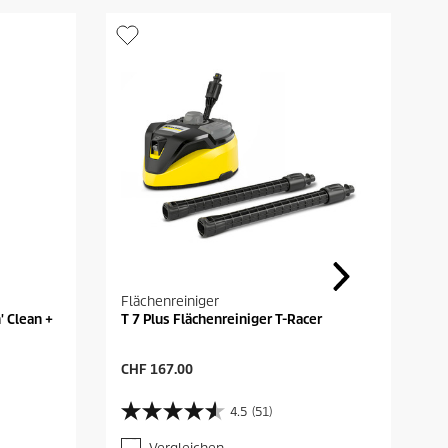
Flächenreiniger
' Clean +
T 7 Plus Flächenreiniger T-Racer
A
CHF 167.00
k
t
4.5
(51)
4
u
.
e