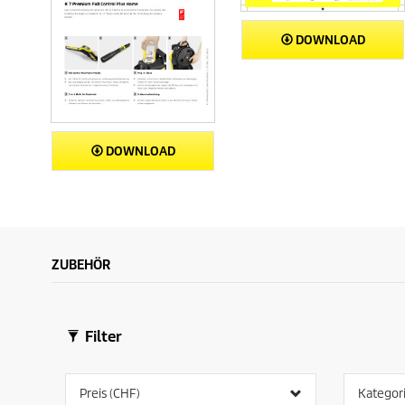
n
DOWNLOAD
DOWNLOAD
ZUBEHÖR
Filter
Preis (CHF)
Kategor