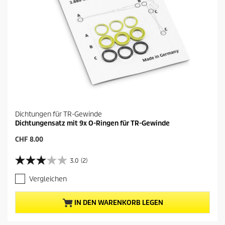
Dichtungen für TR-Gewinde
Dichtungensatz mit 9x O-Ringen für TR-Gewinde
A
CHF 8.00
k
t
3.0
(2)
3
u
.
e
Vergleichen
0
l
v
l
o
e
IN DEN WARENKORB LEGEN
n
r
5
P