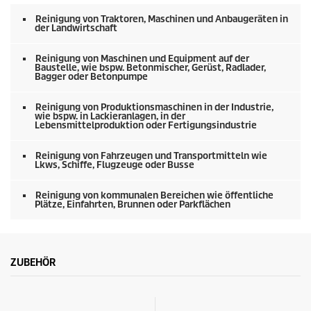
e
n
Reinigung von Traktoren, Maschinen und Anbaugeräten in
v
der Landwirtschaft
o
n
0
Reinigung von Maschinen und Equipment auf der
Baustelle, wie bspw. Betonmischer, Gerüst, Radlader,
S
Bagger oder Betonpumpe
e
k
u
Reinigung von Produktionsmaschinen in der Industrie,
n
wie bspw. in Lackieranlagen, in der
d
Lebensmittelproduktion oder Fertigungsindustrie
e
n
Reinigung von Fahrzeugen und Transportmitteln wie
Lkws, Schiffe, Flugzeuge oder Busse
Reinigung von kommunalen Bereichen wie öffentliche
Plätze, Einfahrten, Brunnen oder Parkflächen
ZUBEHÖR