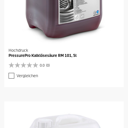
Hochdruck
PressurePro Kalklösesäure RM 101, 5l
0.0
(0)
0
.
Vergleichen
0
v
o
n
5
S
t
e
r
n