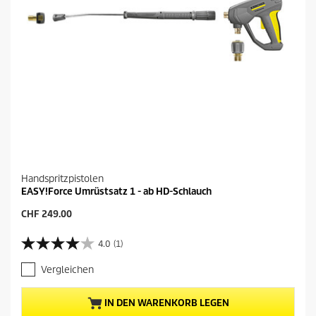
e
k
r
t
t
s
u
n
g
Handspritzpistolen
EASY!Force Umrüstsatz 1 - ab HD-Schlauch
A
CHF 249.00
k
t
4.0
(1)
4
u
.
e
Vergleichen
0
l
v
l
o
e
IN DEN WARENKORB LEGEN
n
r