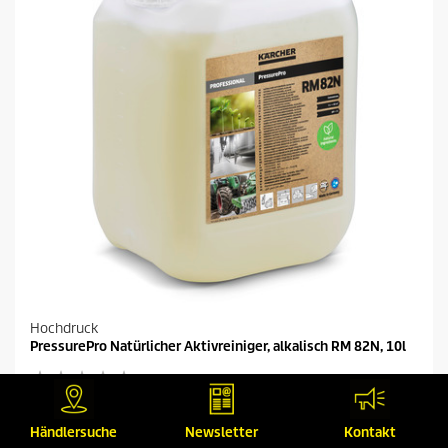
e
n
.
Hochdruck
PressurePro Natürlicher Aktivreiniger, alkalisch RM 82N, 10l
0.0
(0)
0
.
Vergleichen
0
Händlersuche
Newsletter
Kontakt
v