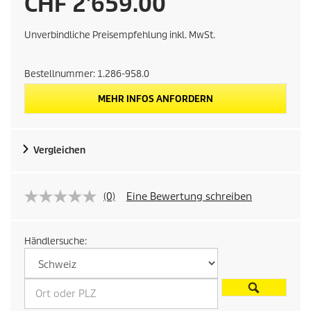
U
CHF 2'659.00
n
Unverbindliche Preisempfehlung inkl. MwSt.
v
Bestellnummer:
1.286-958.0
e
MEHR INFOS ANFORDERN
r
Vergleichen
b
i
(0)
Eine Bewertung schreiben
n
Händlersuche:
d
l