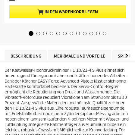
l
v
l
o
e
IN DEN WARENKORB LEGEN
n
r
5
P
S
r
t
e
e
i
r
s
n
d
e
e
BESCHREIBUNG
MERKMALE UND VORTEILE
SPEZIFI
n
s
.
P
1
Der Kaltwasser-Hochdruckreiniger HD 10/21-4 S Plus eignet sich
r
B
hervorragend für ergonomisches und kräfteschonendes Arbeiten.
o
e
Dank der Kärcher
EASY!Force
Advanced-Pistole lässt er sich ohne
d
w
Haltekräfte komfortabel bedienen. Der Servo-Control-Regler
u
e
ermöglicht die Regulierung von Druck und Wassermenge. Die
k
r
Vibrasoft-Rotordüse reduziert Vibrationen am Strahlrohr bis zu 30
t
t
Prozent. Ausgewählte Materialien und höchste Qualität zeichnen
s
u
den HD 10/21-4 S Plus aus. Eine robuste Taumelscheibenpumpe
n
mit Edelstahlkolben und einem Zylinderkopf aus Messing arbeiten
g
neben einem langsam laufenden 4-poligen Motor mit Wasser- und
Luftkühlung. Integrierte Rahmenträger aus Aluminium bilden ein
leichtes, robustes Chassis mit Möglichkeit zur Kranverladung. Für