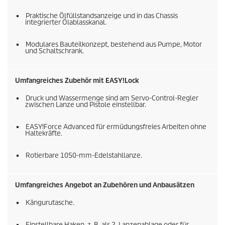
Praktische Ölfüllstandsanzeige und in das Chassis
integrierter Ölablasskanal.
Modulares Bauteilkonzept, bestehend aus Pumpe, Motor
und Schaltschrank.
Umfangreiches Zubehör mit
EASY!Lock
Druck und Wassermenge sind am Servo-Control-Regler
zwischen Lanze und Pistole einstellbar.
EASY!Force
Advanced für ermüdungsfreies Arbeiten ohne
Haltekräfte.
Rotierbare 1050-mm-Edelstahllanze.
Umfangreiches Angebot an Zubehören und Anbausätzen
Kängurutasche.
Einstellbare Haken, z. B. als 2. Lanzenablage oder für