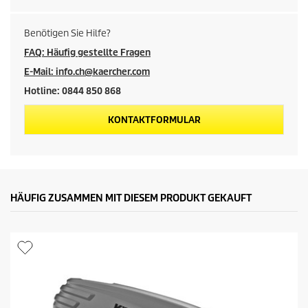
i
c
Benötigen Sie Hilfe?
FAQ: Häufig gestellte Fragen
h
E-Mail: info.ch@kaercher.com
e
Hotline: 0844 850 868
P
KONTAKTFORMULAR
r
e
HÄUFIG ZUSAMMEN MIT DIESEM PRODUKT GEKAUFT
i
s
e