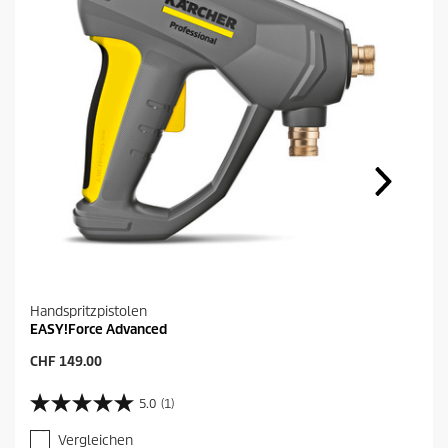
m
p
f
e
h
l
u
Handspritzpistolen
n
EASY!Force Advanced
g
A
CHF 149.00
k
t
5.0
(1)
5
u
.
e
Vergleichen
0