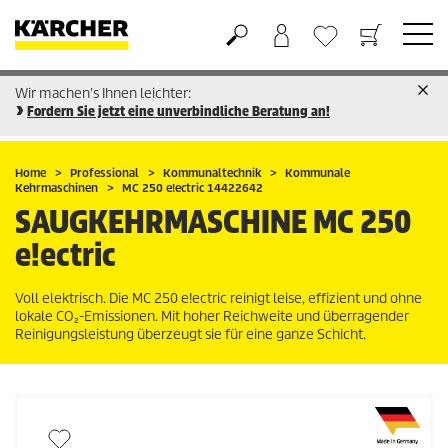
Wir machen's Ihnen leichter:
Warenkorb
Wunschliste
Fordern Sie jetzt eine unverbindliche Beratung an!
Home
Professional
Kommunaltechnik
Kommunale
Kehrmaschinen
MC 250 e!ectric 14422642
SAUGKEHRMASCHINE
MC 250
e!ectric
Voll elektrisch. Die MC 250 e!ectric reinigt leise, effizient und ohne
lokale CO₂-Emissionen. Mit hoher Reichweite und überragender
Reinigungsleistung überzeugt sie für eine ganze Schicht.