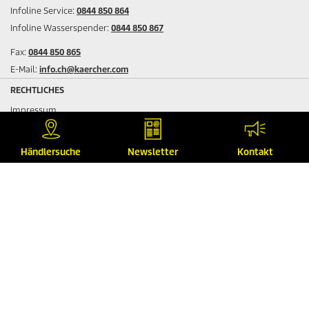
Infoline Service:
0844 850 864
Infoline Wasserspender:
0844 850 867
Fax:
0844 850 865
E-Mail:
info.ch@kaercher.com
RECHTLICHES
Impressum
Datenschutz
Garantiebedingungen
Händlersuche
Newsletter
Kontakt
Sitemap
AGB
FOLGEN SIE UNS AUF SOCIAL-MEDIA
© 2026 Kärcher AG