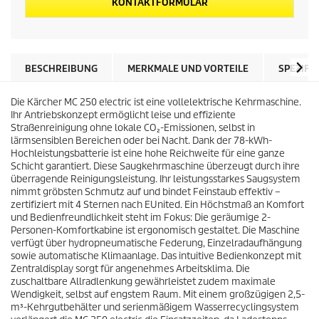
KONTAKTFORMULAR
BESCHREIBUNG
MERKMALE UND VORTEILE
SPEZIFI
Die Kärcher MC 250 e!ectric ist eine vollelektrische Kehrmaschine.
Ihr Antriebskonzept ermöglicht leise und effiziente
Straßenreinigung ohne lokale CO₂-Emissionen, selbst in
lärmsensiblen Bereichen oder bei Nacht. Dank der 78-kWh-
Hochleistungsbatterie ist eine hohe Reichweite für eine ganze
Schicht garantiert. Diese Saugkehrmaschine überzeugt durch ihre
überragende Reinigungsleistung. Ihr leistungsstarkes Saugsystem
nimmt gröbsten Schmutz auf und bindet Feinstaub effektiv –
zertifiziert mit 4 Sternen nach EUnited. Ein Höchstmaß an Komfort
und Bedienfreundlichkeit steht im Fokus: Die geräumige 2-
Personen-Komfortkabine ist ergonomisch gestaltet. Die Maschine
verfügt über hydropneumatische Federung, Einzelradaufhängung
sowie automatische Klimaanlage. Das intuitive Bedienkonzept mit
Zentraldisplay sorgt für angenehmes Arbeitsklima. Die
zuschaltbare Allradlenkung gewährleistet zudem maximale
Wendigkeit, selbst auf engstem Raum. Mit einem großzügigen 2,5-
m³-Kehrgutbehälter und serienmäßigem Wasserrecyclingsystem