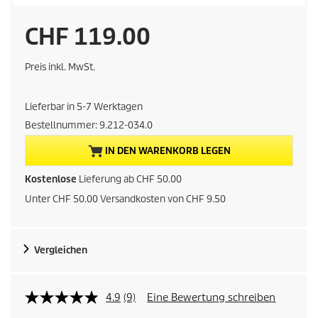
A
CHF 119.00
k
Preis inkl. MwSt.
t
Lieferbar in 5-7 Werktagen
u
Bestellnummer:
9.212-034.0
e
IN DEN WARENKORB LEGEN
l
Kostenlose
Lieferung ab CHF 50.00
Unter CHF 50.00 Versandkosten von CHF 9.50
l
e
Vergleichen
r
P
4.9
(9)
Eine Bewertung schreiben