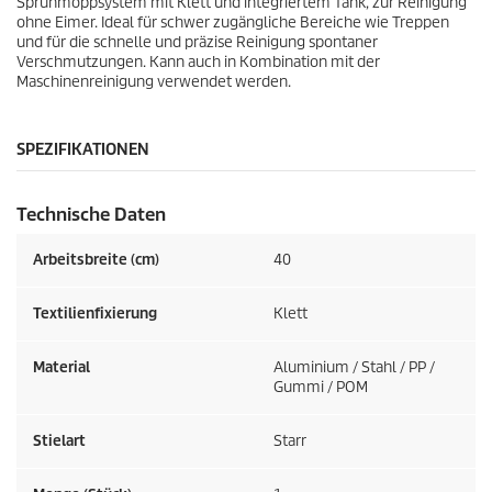
Sprühmoppsystem mit Klett und integriertem Tank, zur Reinigung
u
ohne Eimer. Ideal für schwer zugängliche Bereiche wie Treppen
und für die schnelle und präzise Reinigung spontaner
k
Verschmutzungen. Kann auch in Kombination mit der
Maschinenreinigung verwendet werden.
t
s
SPEZIFIKATIONEN
Technische Daten
Arbeitsbreite (cm)
40
Textilienfixierung
Klett
Material
Aluminium / Stahl / PP /
Gummi / POM
Stielart
Starr