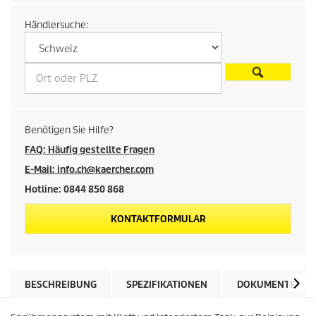
r
Händlersuche:
e
i
s
d
Benötigen Sie Hilfe?
e
FAQ: Häufig gestellte Fragen
E-Mail: info.ch@kaercher.com
s
Hotline: 0844 850 868
P
KONTAKTFORMULAR
r
o
BESCHREIBUNG
SPEZIFIKATIONEN
DOKUMENTE
d