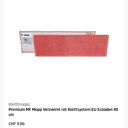
n
s
.
P
r
o
d
u
k
t
s
Klettmopps
Premium MF Mopp Verzwirnt rot Klettsystem EU Ecolabel 40
cm
A
CHF 9.00