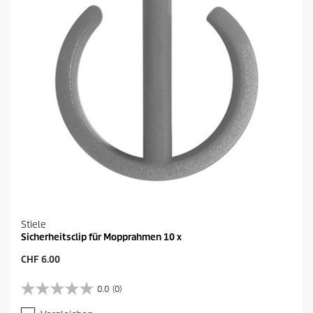
n
.
Stiele
Sicherheitsclip für Mopprahmen 10 x
A
CHF 6.00
k
t
0.0
(0)
0
u
.
e