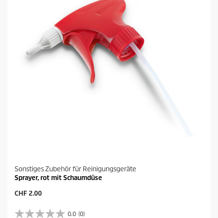
Sonstiges Zubehör für Reinigungsgeräte
Sprayer, rot mit Schaumdüse
A
CHF 2.00
k
t
0.0
(0)
0