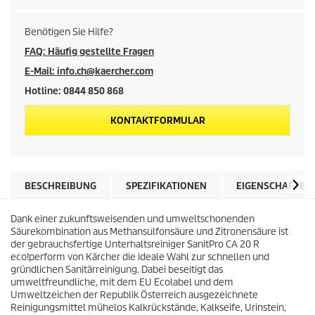
i
c
Benötigen Sie Hilfe?
FAQ: Häufig gestellte Fragen
h
E-Mail: info.ch@kaercher.com
e
Hotline: 0844 850 868
P
KONTAKTFORMULAR
r
e
BESCHREIBUNG
SPEZIFIKATIONEN
EIGENSCHAFTEN
i
Dank einer zukunftsweisenden und umweltschonenden
Säurekombination aus Methansulfonsäure und Zitronensäure ist
der gebrauchsfertige Unterhaltsreiniger SanitPro CA 20 R
s
eco!perform von Kärcher die ideale Wahl zur schnellen und
gründlichen Sanitärreinigung. Dabei beseitigt das
e
umweltfreundliche, mit dem EU Ecolabel und dem
Umweltzeichen der Republik Österreich ausgezeichnete
Reinigungsmittel mühelos Kalkrückstände, Kalkseife, Urinstein,