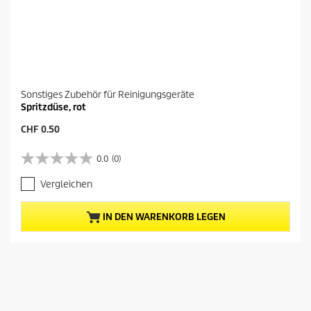
Sonstiges Zubehör für Reinigungsgeräte
Spritzdüse, rot
A
CHF 0.50
k
t
0.0
(0)
0
u
.
e
Vergleichen
0
l
v
l
o
e
IN DEN WARENKORB LEGEN
n
r
5
P
S
r
t
e
e
i
r
s
n
d