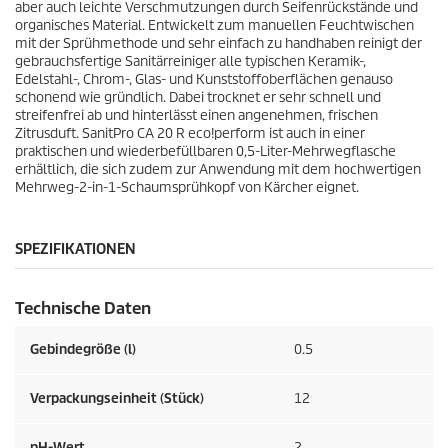
m
aber auch leichte Verschmutzungen durch Seifenrückstände und
organisches Material. Entwickelt zum manuellen Feuchtwischen
p
mit der Sprühmethode und sehr einfach zu handhaben reinigt der
gebrauchsfertige Sanitärreiniger alle typischen Keramik-,
Edelstahl-, Chrom-, Glas- und Kunststoffoberflächen genauso
f
schonend wie gründlich. Dabei trocknet er sehr schnell und
streifenfrei ab und hinterlässt einen angenehmen, frischen
e
Zitrusduft. SanitPro CA 20 R eco!perform ist auch in einer
praktischen und wiederbefüllbaren 0,5-Liter-Mehrwegflasche
erhältlich, die sich zudem zur Anwendung mit dem hochwertigen
h
Mehrweg-2-in-1-Schaumsprühkopf von Kärcher eignet.
l
SPEZIFIKATIONEN
u
Technische Daten
n
Gebindegröße (l)
0.5
g
Verpackungseinheit (Stück)
12
pH-Wert
2