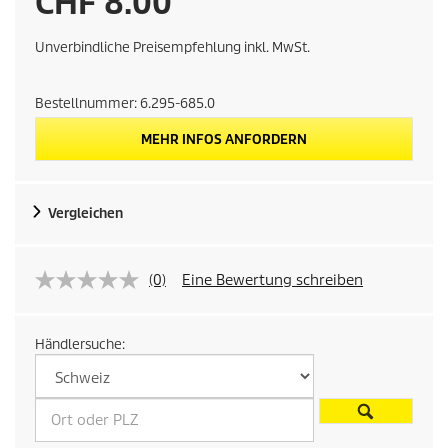
U
CHF 8.00
n
Unverbindliche Preisempfehlung inkl. MwSt.
v
Bestellnummer:
6.295-685.0
e
MEHR INFOS ANFORDERN
r
Vergleichen
b
i
(0)
Eine Bewertung schreiben
n
Händlersuche:
d
l