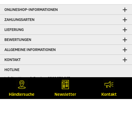
ONLINESHOP-INFORMATIONEN
ZAHLUNGSARTEN
LIEFERUNG
BEWERTUNGEN
ALLGEMEINE INFORMATIONEN
KONTAKT
HOTLINE
Infoline Home & Garden:
0844 850 863
Infoline Professional:
0844 850 868
Infoline Service:
0844 850 864
Händlersuche
Newsletter
Kontakt
Infoline Wasserspender:
0844 850 867
Fax:
0844 850 865
E-Mail:
info.ch@kaercher.com
RECHTLICHES