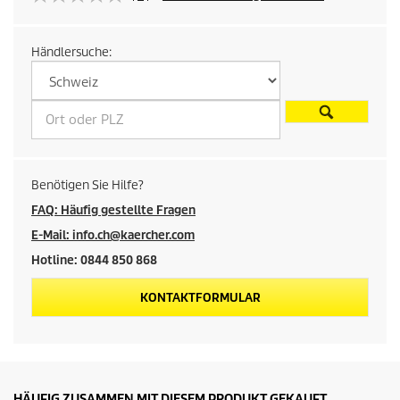
r
Händlersuche:
e
i
s
d
Benötigen Sie Hilfe?
e
FAQ: Häufig gestellte Fragen
E-Mail: info.ch@kaercher.com
s
Hotline: 0844 850 868
P
KONTAKTFORMULAR
r
o
d
HÄUFIG ZUSAMMEN MIT DIESEM PRODUKT GEKAUFT