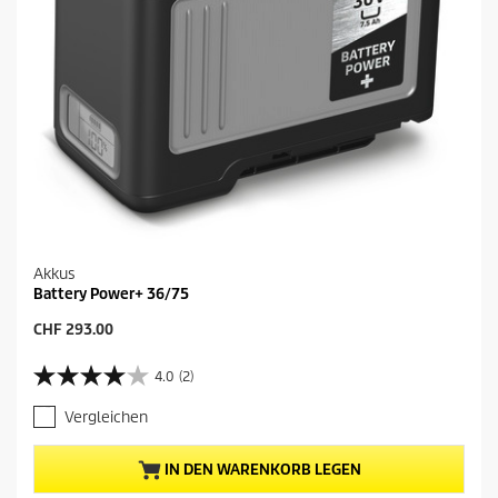
w
k
e
t
r
s
t
u
n
g
e
n
Akkus
Battery Power+ 36/75
A
CHF 293.00
k
t
4.0
(2)
4
u
.
e
Vergleichen
0
l
v
l
o
e
IN DEN WARENKORB LEGEN
n
r