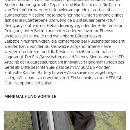
u
e
Bodenerkennung an alle Teppich- und Hartflächen an. Die Fasern
k
r
von Textilböden werden tiefenwirksam gereinigt und sichtbar
t
t
aufgerichtet. Mit seiner besonders geringen Unterfahrhöhe eignet
s
u
sich der akkubetriebene und wendige Bürstsauger perfekt für
n
Reinigungskräfte in der Gebäudereinigung oder der Hotellerie zur
g
Reinigung unter Betten und unter anderem Inventar. Ebenso
e
praktisch: die schnelle und hygienische Bürstenwalzen-
n
Selbstreinigungsfunktion, die komfortabel per Fußschalter bedient
werden kann. Von der Bürstenwalze aufgenommene Haare
werden durchtrennt und die Reste anschließend automatisch
abgesaugt. Der Ein-/Ausschalter,
eco!efficiency
-Modus und die LED-
Anzeige der Akkurestlaufzeit am innovativen Handgriff runden das
Gerät ab. Bitte beachten Sie, dass beim CV 30/2 Bp Adv der
kraftvolle Kärcher Battery Power+-Akku sowie das zugehörige
Ladegerät separat zu erwerben sind. Ein hochwirksamer HEPA-14-
Filter ist optional erhältlich.
MERKMALE UND VORTEILE