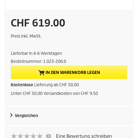
A
CHF 619.00
k
Preis inkl. MwSt.
t
Lieferbar in 4-6 Werktagen
u
Bestellnummer:
1.023-206.0
e
IN DEN WARENKORB LEGEN
l
Kostenlose
Lieferung ab CHF 50.00
Unter CHF 50.00 Versandkosten von CHF 9.50
l
e
Vergleichen
r
P
(0)
Eine Bewertung schreiben