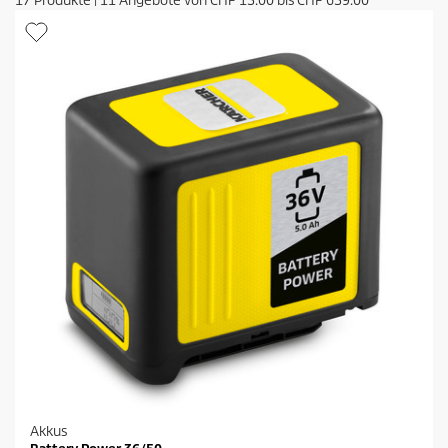
17
Produkte
|
11
Angebote von
CHF 13.00
bis
CHF 639.00
Akkus