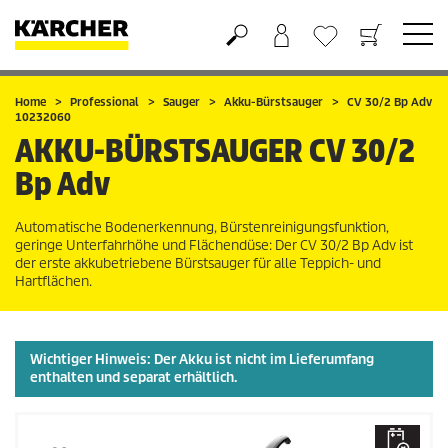
Warenkorb
Wunschliste
Home
Professional
Sauger
Akku-Bürstsauger
CV 30/2 Bp Adv
10232060
AKKU-BÜRSTSAUGER
CV 30/2
Bp Adv
Automatische Bodenerkennung, Bürstenreinigungsfunktion,
geringe Unterfahrhöhe und Flächendüse: Der CV 30/2 Bp Adv ist
der erste akkubetriebene Bürstsauger für alle Teppich- und
Hartflächen.
Wichtiger Hinweis: Der Akku ist
nicht
im Lieferumfang
enthalten und separat erhältlich.