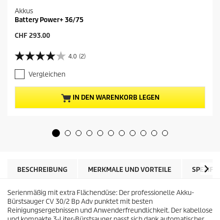
Akkus
Battery Power+ 36/75
A
CHF 293.00
k
t
4.0
(2)
4
u
.
e
Vergleichen
0
l
v
l
o
e
IN DEN WARENKORB LEGEN
n
r
5
P
S
r
t
e
e
i
r
s
n
d
e
e
BESCHREIBUNG
MERKMALE UND VORTEILE
SPEZIFI
n
s
.
P
2
Serienmäßig mit extra Flächendüse: Der professionelle Akku-
r
B
Bürstsauger CV 30/2 Bp Adv punktet mit besten
o
e
Reinigungsergebnissen und Anwenderfreundlichkeit. Der kabellose
d
w
und kompakte 3-Liter-Bürstsauger passt sich dank automatischer