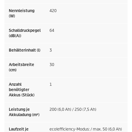
Nennleistung
420
(W)
Schalldruckpegel
64
(dB(A))
Behälterinhalt (l)
3
Arbeitsbreite
30
(cm)
Anzahl
1
benötigter
Akkus (Stück)
Leistung je
200 (6,0 Ah) / 250 (7,5 Ah)
Akkuladung (m²)
Laufzeit je
eco!efficiency
-Modus: / max. 50 (6,0 Ah)