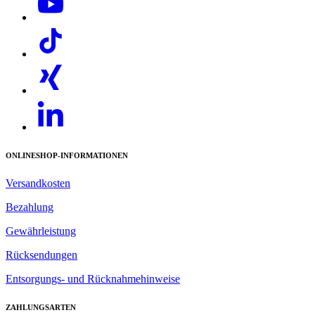
Ermöglicht den Einsatz von Hochdruckreinigern in
Bereichen ohne externe Stromversorgung. Geeignet für
ausgewählte, 3-phasige Hochdruckreiniger.
ONLINESHOP-INFORMATIONEN
Versandkosten
Bezahlung
Gewährleistung
Rücksendungen
Entsorgungs- und Rücknahmehinweise
ZAHLUNGSARTEN