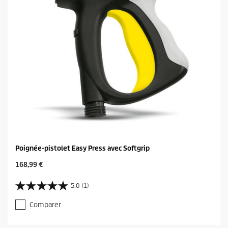
.
Poignée-pistolet Easy Press avec Softgrip
C
168,99 €
u
r
5.0
(1)
5
r
.
e
Comparer
0
n
s
t
u