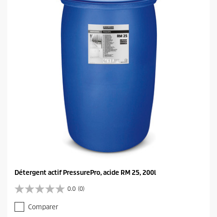
l
e
s
.
Détergent actif PressurePro, acide RM 25, 200l
0.0
(0)
0
.
Comparer
0