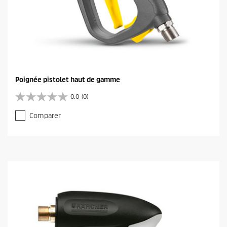
Poignée pistolet haut de gamme
0.0
(0)
0
.
Comparer
0
s
u
r
5
é
t
o
i
l
e
s