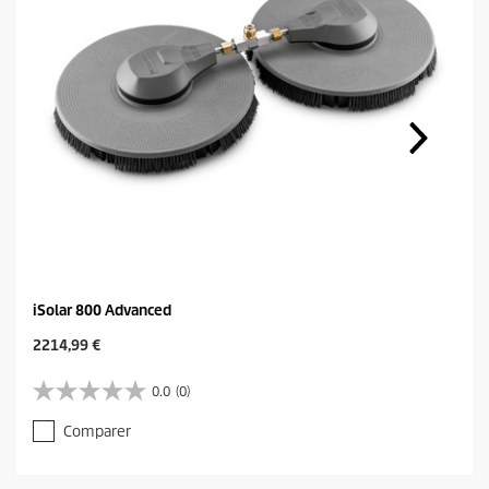
iSolar 800 Advanced
C
2214,99 €
u
r
0.0
(0)
0
r
.
e
Comparer
0
n
s
t
u
p