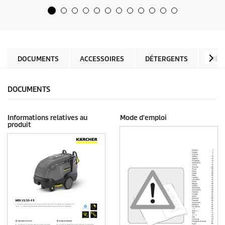
r
r
5
o
é
d
t
u
o
c
i
t
l
DOCUMENTS
ACCESSOIRES
DÉTERGENTS
PIÈC
p
e
r
s
i
.
c
DOCUMENTS
e
Informations relatives au
Mode d'emploi
produit