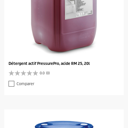
Détergent actif PressurePro, acide RM 25, 20l
0.0
(0)
0
.
Comparer
0
s
u
r
5
é
t
o
i