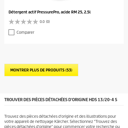
Détergent actif PressurePro, acide RM 25, 2.5l
0.0
(0)
0
.
Comparer
0
s
u
r
5
é
t
MONTRER PLUS DE PRODUITS (53)
o
i
l
e
s
.
TROUVER DES PIÈCES DÉTACHÉES D'ORIGINE HDS 13/20-4 S
Trouvez des pièces détachées d'origine et des illustrations pour
votre appareil de nettoyage Kärcher. Sélectionnez "Trouvez des
pièces détachées d'origine" pour commencer votre recherche ou