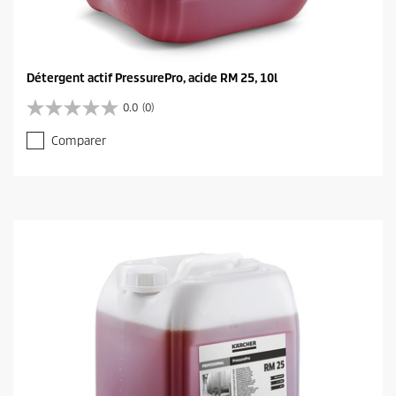
Détergent actif PressurePro, acide RM 25, 10l
0.0
(0)
0
.
Comparer
0
s
u
r
5
é
t
o
i
l
e
s
.