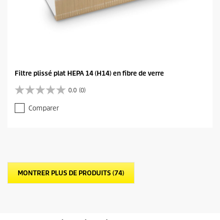
Filtre plissé plat HEPA 14 (H14) en fibre de verre
0.0
(0)
0
.
Comparer
0
s
u
r
5
é
t
MONTRER PLUS DE PRODUITS (74)
o
i
l
e
s
.