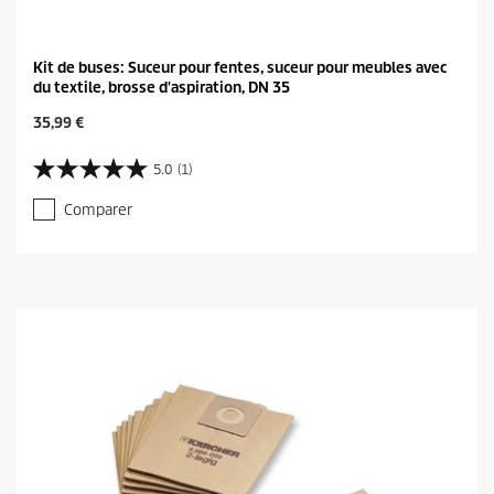
Kit de buses: Suceur pour fentes, suceur pour meubles avec
du textile, brosse d'aspiration, DN 35
C
35,99 €
u
r
5.0
(1)
5
r
.
e
Comparer
0
n
s
t
u
p
r
r
5
o
é
d
t
u
o
c
i
t
l
p
e
r
s
i
.
c
1
e