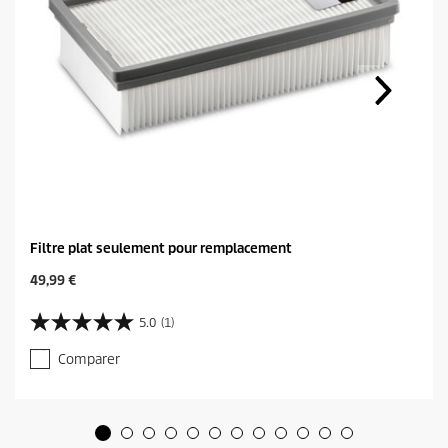
Filtre plat seulement pour remplacement
C
49,99 €
u
r
5.0
(1)
5
r
.
e
Comparer
0
n
s
t
u
p
r
r
5
o