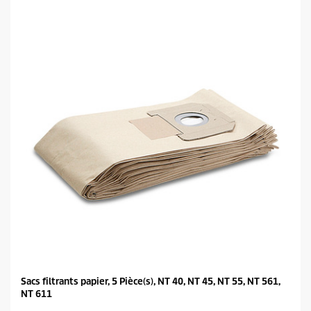
t
o
i
l
e
s
.
Sacs filtrants papier, 5 Pièce(s), NT 40, NT 45, NT 55, NT 561,
NT 611