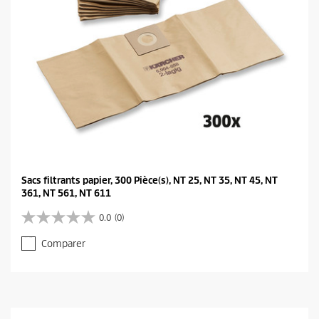
a
v
i
s
Sacs filtrants papier, 300 Pièce(s), NT 25, NT 35, NT 45, NT
361, NT 561, NT 611
0.0
(0)
0
.
Comparer
0
s
u
r
5
é