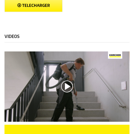
TELECHARGER
VIDEOS
0
s
e