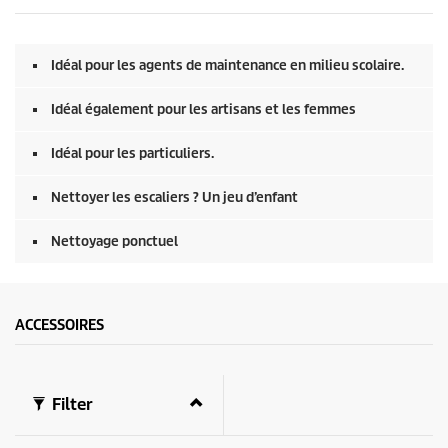
s
n
d
e
s
Idéal pour les agents de maintenance en milieu scolaire.
s
u
r
Idéal également pour les artisans et les femmes
0
s
e
Idéal pour les particuliers.
c
o
Nettoyer les escaliers ? Un jeu d’enfant
n
d
e
Nettoyage ponctuel
s
ACCESSOIRES
Filter