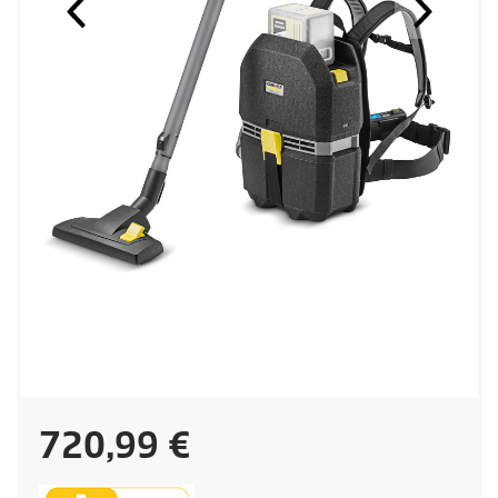
C
720,99 €
u