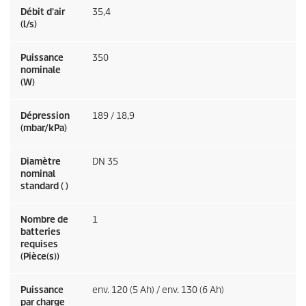
Débit d'air
35,4
(l/s)
Puissance
350
nominale
(W)
Dépression
189 / 18,9
(mbar/kPa)
Diamètre
DN 35
nominal
standard ( )
Nombre de
1
batteries
requises
(Pièce(s))
Puissance
env. 120 (5 Ah) / env. 130 (6 Ah)
par charge