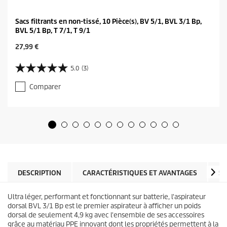
Sacs filtrants en non-tissé, 10 Pièce(s), BV 5/1, BVL 3/1 Bp,
BVL 5/1 Bp, T 7/1, T 9/1
C
27,99 €
u
r
5.0
(3)
5
r
.
e
Comparer
0
n
s
t
u
p
r
r
5
o
é
d
t
u
o
c
i
t
l
DESCRIPTION
CARACTÉRISTIQUES ET AVANTAGES
SP
p
e
r
s
i
Ultra léger, performant et fonctionnant sur batterie, l'aspirateur
.
c
dorsal BVL 3/1 Bp est le premier aspirateur à afficher un poids
3
e
dorsal de seulement 4,9 kg avec l'ensemble de ses accessoires
a
grâce au matériau PPE innovant dont les propriétés permettent à la