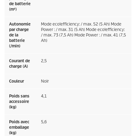
de batterie
(m²)
Autonomie
Mode
eco!efficiency
: / max. 52 (5 Ah) Mode
par charge
Power : / max. 31 (5 Ah) Mode
eco!efficiency
:
de la
/ max. 73 (7,5 Ah) Mode Power : / max. 41 (7,5
batterie
Ah)
(/min)
Courant de
2,5
charge (A)
Couleur
Noir
Poids sans
4,1
accessoire
(kg)
Poids avec
5,6
emballage
(kg)