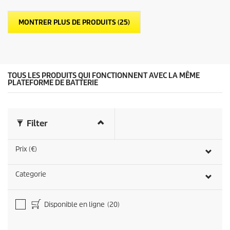
é
d
t
u
MONTRER PLUS DE PRODUITS (25)
o
c
i
t
l
p
e
r
s
i
.
c
TOUS LES PRODUITS QUI FONCTIONNENT AVEC LA MÊME
1
e
PLATEFORME DE BATTERIE
a
v
i
s
Filter
Prix (€)
Categorie
Disponible en ligne
(20)