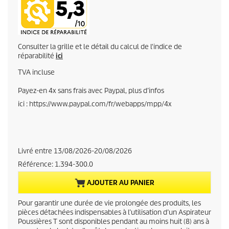
r
r
Consulter la grille et le détail du calcul de l'indice de
e
réparabilité
ici
TVA incluse
n
Payez-en 4x sans frais avec Paypal, plus d’infos
t
ici : https://www.paypal.com/fr/webapps/mpp/4x
p
r
Livré entre 13/08/2026-20/08/2026
o
Référence:
1.394-300.0
d
AJOUTER AU PANIER
u
Pour garantir une durée de vie prolongée des produits, les
pièces détachées indispensables à l’utilisation d’un Aspirateur
c
Poussières T sont disponibles pendant au moins huit (8) ans à