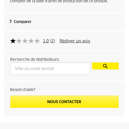
compter de la date d'arrêt de production de ce produit.
t
p
Comparer
r
1.0
(2)
Rédiger un avis
i
c
Recherche de distributeurs:
e
Besoin d'aide?
NOUS CONTACTER