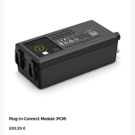
Plug-in-Connect Module (PCM)
C
699,99 €
u