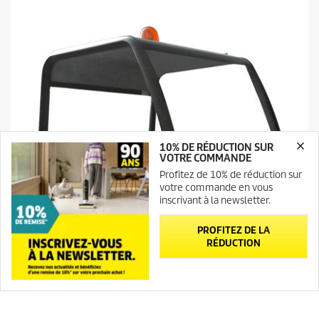
o
i
l
e
s
.
10% DE RÉDUCTION SUR
VOTRE COMMANDE
Profitez de 10% de réduction sur
votre commande en vous
inscrivant à la newsletter.
PROFITEZ DE LA
RÉDUCTION
Cabine de protection sans vitrage - d'usine
Newsletter
Contact
0.0
(0)
0
.