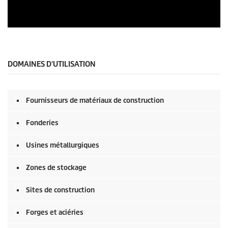
e
c
o
n
0
d
s
s
e
c
o
DOMAINES D'UTILISATION
n
d
s
o
Fournisseurs de matériaux de construction
f
0
s
Fonderies
e
c
o
Usines métallurgiques
n
d
Zones de stockage
s
Sites de construction
Forges et aciéries