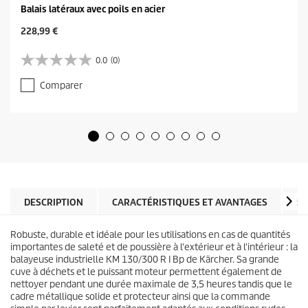
Balais latéraux avec poils en acier
C
228,99 €
u
r
0.0
(0)
0
r
.
e
Comparer
0
n
s
t
u
p
r
r
5
o
é
d
t
u
o
c
i
t
l
DESCRIPTION
CARACTÉRISTIQUES ET AVANTAGES
SP
p
e
r
s
i
Robuste, durable et idéale pour les utilisations en cas de quantités
.
c
importantes de saleté et de poussière à l'extérieur et à l'intérieur : la
e
balayeuse industrielle KM 130/300 R I Bp de Kärcher. Sa grande
cuve à déchets et le puissant moteur permettent également de
nettoyer pendant une durée maximale de 3,5 heures tandis que le
cadre métallique solide et protecteur ainsi que la commande