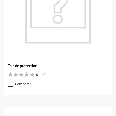
Toit de protection
0.0
(0)
0
.
Comparer
0
s
u
r
5
é
t