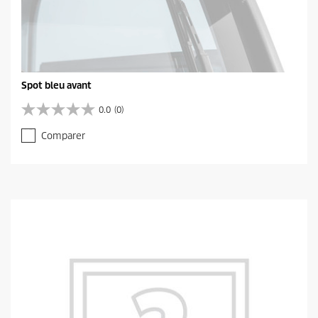
Spot bleu avant
0.0
(0)
0
.
Comparer
0
s
u
r
5
é
t
o
i
l
e
s
.