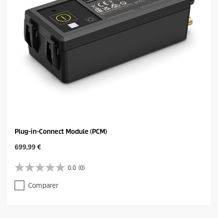
Plug-in-Connect Module (PCM)
C
699,99 €
u
r
0.0
(0)
0
r
.
e
Comparer
0
n
s
t
u
p
r
r