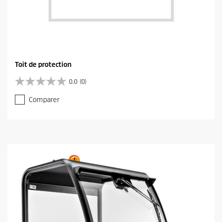
Toit de protection
0.0
(0)
0
.
Comparer
0
s
u
r
5
é
t
o
i
l
e
s
.