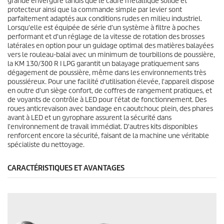
grande envergure tandis que le cadre métallique solide et
protecteur ainsi que la commande simple par levier sont
parfaitement adaptés aux conditions rudes en milieu industriel.
Lorsqu'elle est équipée de série d'un système à filtre à poches
performant et d'un réglage de la vitesse de rotation des brosses
latérales en option pour un guidage optimal des matières balayées
vers le rouleau-balai avec un minimum de tourbillons de poussière,
la KM 130/300 R I LPG garantit un balayage pratiquement sans
dégagement de poussière, même dans les environnements très
poussiéreux. Pour une facilité d'utilisation élevée, l'appareil dispose
en outre d'un siège confort, de coffres de rangement pratiques, et
de voyants de contrôle à LED pour l'état de fonctionnement. Des
roues anticrevaison avec bandage en caoutchouc plein, des phares
avant à LED et un gyrophare assurent la sécurité dans
l'environnement de travail immédiat. D'autres kits disponibles
renforcent encore la sécurité, faisant de la machine une véritable
spécialiste du nettoyage.
CARACTÉRISTIQUES ET AVANTAGES