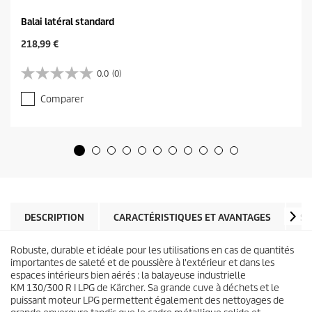
Balai latéral standard
C
218,99 €
u
r
0.0
(0)
0
r
.
e
Comparer
0
n
s
t
u
p
r
r
5
o
é
d
t
u
o
c
i
t
l
DESCRIPTION
CARACTÉRISTIQUES ET AVANTAGES
SP
p
e
r
s
i
Robuste, durable et idéale pour les utilisations en cas de quantités
.
c
importantes de saleté et de poussière à l'extérieur et dans les
e
espaces intérieurs bien aérés : la balayeuse industrielle
KM 130/300 R I LPG de Kärcher. Sa grande cuve à déchets et le
puissant moteur LPG permettent également des nettoyages de