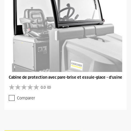
Cabine de protection avec pare-brise et essuie-glace - d'usine
0.0
(0)
0
.
Comparer
0
s
u
r
5
é