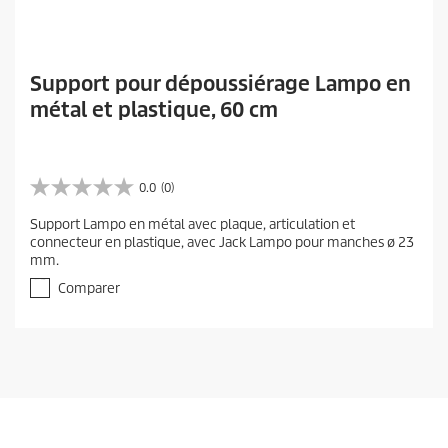
Support pour dépoussiérage Lampo en
métal et plastique, 60 cm
0.0
(0)
0
.
Support Lampo en métal avec plaque, articulation et
0
connecteur en plastique, avec Jack Lampo pour manches ø 23
s
mm.
u
r
Comparer
5
é
t
o
i
l
e
s
.