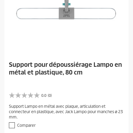
Support pour dépoussiérage Lampo en
métal et plastique, 80 cm
0.0
(0)
0
.
Support Lampo en métal avec plaque, articulation et
0
connecteur en plastique, avec Jack Lampo pour manches ø 23
s
mm.
u
r
Comparer
5