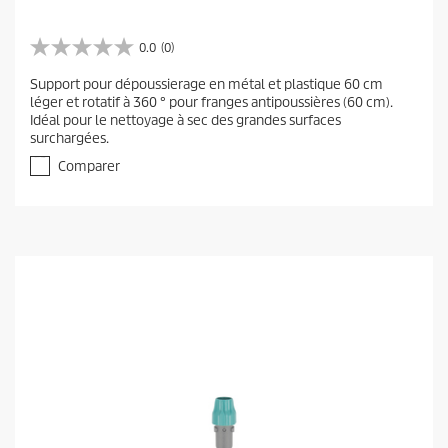
0.0
(0)
0
.
Support pour dépoussierage en métal et plastique 60 cm
0
léger et rotatif à 360 ° pour franges antipoussières (60 cm).
s
Idéal pour le nettoyage à sec des grandes surfaces
u
surchargées.
r
5
Comparer
é
t
o
i
l
e
s
.