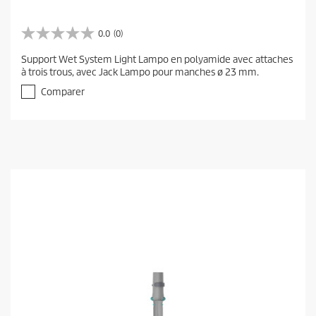
0.0
(0)
0
.
Support Wet System Light Lampo en polyamide avec attaches
0
à trois trous, avec Jack Lampo pour manches ø 23 mm.
s
u
Comparer
r
5
é
t
o
i
l
e
s
.