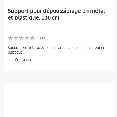
Support pour dépoussiérage en métal
et plastique, 100 cm
0.0
(0)
0
.
Support en métal avec plaque, articulation et connecteur en
0
plastique.
s
u
Comparer
r
5
é
t
o
i
l
e
s
.