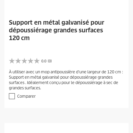
Support en métal galvanisé pour
dépoussiérage grandes surfaces
120 cm
0.0
(0)
0
.
À utiliser avec un mop antipoussière d'une largeur de 120 cm :
0
Support en métal galvanisé pour dépoussiérage grandes
s
surfaces . Idéalement conçu pour le dépoussiérage à sec de
u
grandes surfaces.
r
5
Comparer
é
t
o
i
l
e
s