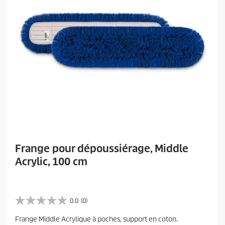
Frange pour dépoussiérage, Middle
Acrylic, 100 cm
0.0
(0)
0
.
Frange Middle Acrylique à poches, support en coton.
0