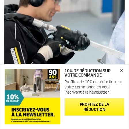
10% DE RÉDUCTION SUR
VOTRE COMMANDE
Profitez de 10% de réduction sur
votre commande en vous
inscrivant à la newsletter.
La sécurité au travail
PROFITEZ DE LA
RÉDUCTION
En milieu industriel, la sécurité au travail est prioritaire. Dans de
nombreux domaines, des précautions générales sont prescrites
tandis que pour les travaux dangereux des équipements de
Newsletter
Contact
protection certifiés sont obligatoires.