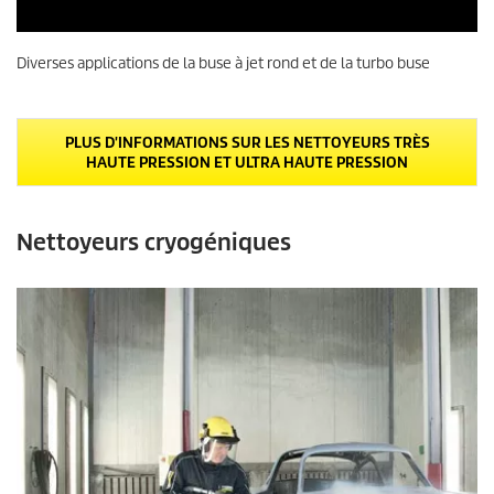
n
d
0
e
s
Diverses applications de la buse à jet rond et de la turbo buse
s
e
c
o
n
PLUS D'INFORMATIONS SUR LES NETTOYEURS TRÈS
d
HAUTE PRESSION ET ULTRA HAUTE PRESSION
e
s
s
u
r
Nettoyeurs cryogéniques
0
s
e
c
o
n
d
e
s