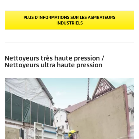
c
o
n
PLUS D'INFORMATIONS SUR LES ASPIRATEURS
d
INDUSTRIELS
e
s
s
u
r
0
s
Nettoyeurs très haute pression /
e
c
Nettoyeurs ultra haute pression
o
n
d
e
s