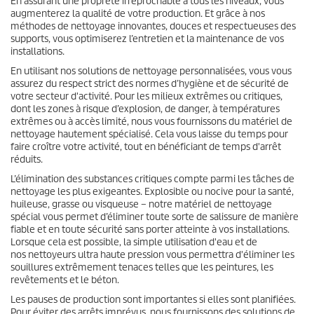
En assurant une propreté irréprochable à tous les niveaux, vous
augmenterez la qualité de votre production. Et grâce à nos
méthodes de nettoyage innovantes, douces et respectueuses des
supports, vous optimiserez l’entretien et la maintenance de vos
installations.
En utilisant nos solutions de nettoyage personnalisées, vous vous
assurez du respect strict des normes d’hygiène et de sécurité de
votre secteur d'activité. Pour les milieux extrêmes ou critiques,
dont les zones à risque d’explosion, de danger, à températures
extrêmes ou à accès limité, nous vous fournissons du matériel de
nettoyage hautement spécialisé. Cela vous laisse du temps pour
faire croître votre activité, tout en bénéficiant de temps d'arrêt
réduits.
L’élimination des substances critiques compte parmi les tâches de
nettoyage les plus exigeantes. Explosible ou nocive pour la santé,
huileuse, grasse ou visqueuse – notre matériel de nettoyage
spécial vous permet d’éliminer toute sorte de salissure de manière
fiable et en toute sécurité sans porter atteinte à vos installations.
Lorsque cela est possible, la simple utilisation d'eau et de
nos nettoyeurs ultra haute pression vous permettra d'éliminer les
souillures extrêmement tenaces telles que les peintures, les
revêtements et le béton.
Les pauses de production sont importantes si elles sont planifiées.
Pour éviter des arrêts imprévus, nous fournissons des solutions de