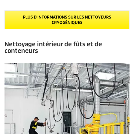
c
o
n
PLUS D'INFORMATIONS SUR LES NETTOYEURS
d
CRYOGÉNIQUES
e
s
s
u
r
Nettoyage intérieur de fûts et de
0
conteneurs
s
e
c
o
n
d
e
s