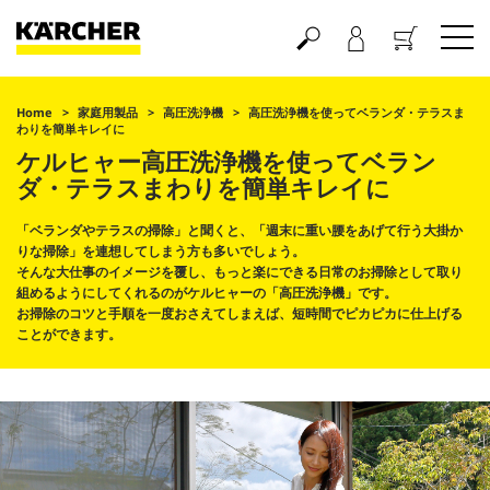
買い物かご
Home
家庭用製品
高圧洗浄機
高圧洗浄機を使ってベランダ・テラスま
わりを簡単キレイに
ケルヒャー高圧洗浄機を使ってベラン
ダ・テラスまわりを簡単キレイに
「ベランダやテラスの掃除」と聞くと、「週末に重い腰をあげて行う大掛か
りな掃除」を連想してしまう方も多いでしょう。
そんな大仕事のイメージを覆し、もっと楽にできる日常のお掃除として取り
組めるようにしてくれるのがケルヒャーの「高圧洗浄機」です。
お掃除のコツと手順を一度おさえてしまえば、短時間でピカピカに仕上げる
ことができます。