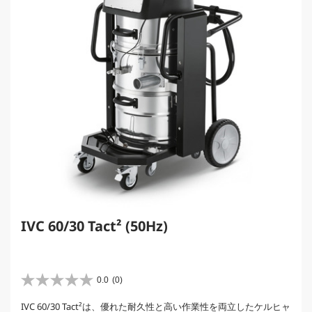
IVC 60/30 Tact² (50Hz)
0.0
(0)
星
0
IVC 60/30 Tact²は、優れた耐久性と高い作業性を両立したケルヒャ
.