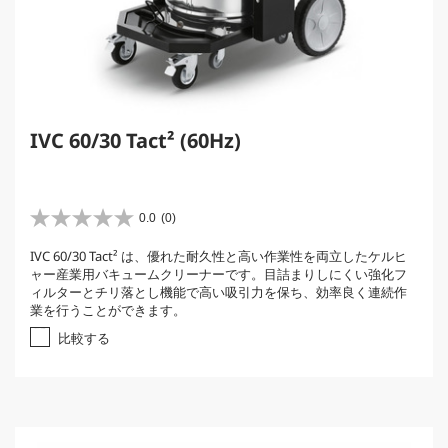
IVC 60/30 Tact² (60Hz)
0.0
(0)
星
0
IVC 60/30 Tact² は、優れた耐久性と高い作業性を両立したケルヒ
.
ャー産業用バキュームクリーナーです。目詰まりしにくい強化フ
0
ィルターとチリ落とし機能で高い吸引力を保ち、効率良く連続作
／
業を行うことができます。
5
個
比較する
で
す
。