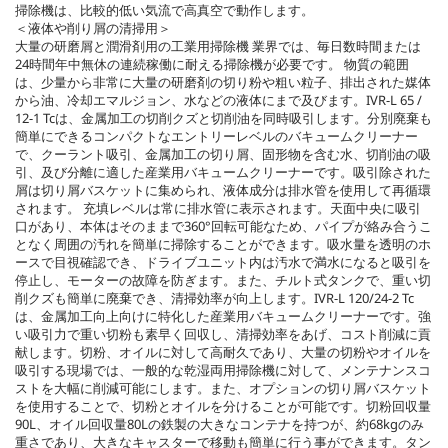
掃除機は、比較的低い気流で高真空で動作します。
＜液体や削り屑の清掃用＞
大量の研磨屑と潤滑剤用の工業用掃除機 業界では、毎日数時間または
24時間年中無休の連続稼働に耐える掃除機が必要です。 物質の範囲
は、少量から非常に大量の研磨剤の切り粉や粗い粒子、排出された媒体
から油、冷却エマルジョン、水などの液体にまで及びます。IVR-L 65 /
12-1 Tcは、金属加工の切削クズと切削油を同時吸引します。分別廃棄も
簡単にできるコンパクトなエントリーレベルのバキュームクリーナー
で、クーラント吸引、金属加工の切り屑、固形物を含む水、切削油の吸
引、及び分離に適した産業用バキュームクリーナーです。吸引除された
屑は切り屑バスケットに集められ、液体成分は排水管を使用して再循環
されます。 充填レベルは常に排水管に表示されます。天面中央に吸引
口があり、本体はそのままで360°回転可能なため、パイプが絡み合うこ
となく周囲の汚れを簡単に掃除することができます。吸水量を透明のホ
ースで目視確認でき、ドライブユニット内は汚水で満水になると吸引を
停止し、モーターの故障を防ぎます。また、チルト式タンクで、重い切
削クズも簡単に廃棄でき、清掃効率が向上します。IVR-L 120/24-2 Tc
は、金属加工向上向けに特化した産業用バキュームクリーナーです。強
い吸引力で重い切粉も素早く回収し、清掃効率をあげ、コスト削減に貢
献します。切粉、オイルに対して高耐久であり、大量の切粉やオイルを
吸引する現場では、一般的な乾湿両用掃除機に対して、メンテナンスコ
ストを大幅に削減可能にします。また、オプションの切り屑バスケット
を使用することで、切粉とオイルを分けることが可能です。切粉回収量
90L、オイル回収量80Lの鉄製の大きなコンテナを持つが、約68kgのみ
重さであり、大きなキャスターで移動も簡単に行う事ができます。タン