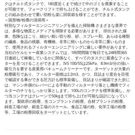
クはチルト式タンクで、180度近くまで傾けて中のゴミを廃棄すること
が可能です。フォークリフトで持ち上げることができ、チルト式タンク
との組み合わせで重い切粉も楽に回収箱を移すことができます。
＜固形物/粉塵の清掃用＞
特別なフィルターエンジニアリングを備えた掃除機 さまざまな業界で
は、多様な物質とメディアを掃除する必要があります。 排出された媒
体、危険なほこり、細かい粗い切り粉、砂、スプレー剤、あらゆる種類
の繊維、食品の残骸、有機物、非常に軽いものから非常に重いものま
で、使用されるフィルターエンジニアリングに厳しい要件があります。
当社のケルヒャー産業システムでは、1時間間隔で毎日でも24時間365
日連続して稼働しているかに関係なく、すべてのタスクに最適なフィル
ターを見つけることができます。IVS 100/55は25kPa、8.9m3/分の強い
吸引力を要する産業用バキュームクリーナーです。ターゲットが大量の
粉塵吸引であり、フィルター面積は2.2m3、かつ、目詰まり度合を目視
で確認する事ができる圧力計も標準装備し、目詰まりが確認できた折に
は、マシン外側のレバーによる手動のフィルターチリ落とし機構でフィ
ルターのチリをしっかり落とします。100Lのコンテナを標準装備し、か
つ当コンテナはクレーンで50kgまで持ち上げが可能な設計になってい
ます。 製鉄所の粉塵、生コンプラントの粉塵、合材プラントの粉塵、
鋳造工場の砂、鍛造工場のスケール、食品工場の粉、化学工場の粉塵
等、工場の粉塵回収をターゲットとしています。