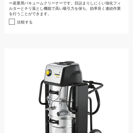
ー産業用バキュームクリーナーです。目詰まりしにくい強化フィ
0
ルターとチリ落とし機能で高い吸引力を保ち、効率良く連続作業
／
を行うことができます。
5
個
比較する
で
す
。