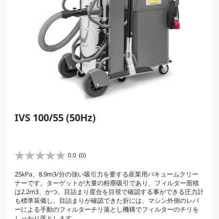
IVS 100/55 (50Hz)
0.0
(0)
星
0
25kPa、8.9m3/分の強い吸引力を要する産業用バキュームクリー
.
ナーです。ターゲットが大量の粉塵吸引であり、フィルター面積
0
は2.2m3、かつ、目詰まり度合を目視で確認する事ができる圧力計
／
も標準装備し、目詰まりが確認できた折には、マシン外側のレバ
5
ーによる手動のフィルターチリ落とし機構でフィルターのチリを
個
しっかり落とします。