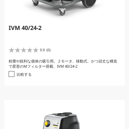
IVM 40/24-2
0.0
(0)
星
0
粉塵や鋭利な個体の吸引用。 2 モータ、移動式、かつ頑丈な構造
.
で星形のMフィルター搭載、IVM 40/24-2
0
／
比較する
5
個
で
す
。