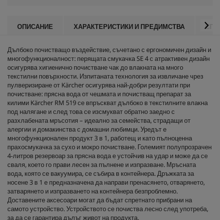
ОПИСАНИЕ
ХАРАКТЕРИСТИКИ И ПРЕДИМСТВА
СПЕ
Дълбоко почистващо въздействие, съчетано с ергономичен дизайн и
многофункционалност: перящата смукачка SE 4 с атрактивен дизайн
осигурява хигиенично почистване чак до влакната на много
текстилни повърхности. Изпитаната технология за извличане чрез
пулверизиране от Kärcher осигурява най-добри резултати при
почистване: прясна вода от чешмата и почистващ препарат за
килими Kärcher RM 519 се впръскват дълбоко в текстилните влакна
под налягане и след това се изсмукват обратно заедно с
разхлабената мръсотия – идеално за семейства, страдащи от
алергии и домакинства с домашни любимци. Уредът е
многофункционален продукт 3 в 1, работещ и като пълноценна
прахосмукачка за сухо и мокро почистване. Големият полупрозрачен
4-литров резервоар за прясна вода е устойчив на удар и може да се
сваля, което го прави лесен за пълнене и изпразване. Мръсната
вода, която се вакуумира, се събира в контейнера. Дръжката за
носене 3 в 1 е предназначена да направи пренасянето, отварянето,
затварянето и изпразването на контейнера безпроблемно.
Доставените аксесоари могат да бъдат спретнато прибрани на
самото устройство. Устройството се почиства лесно след употреба,
за да се гарантира дълъг живот на продукта.