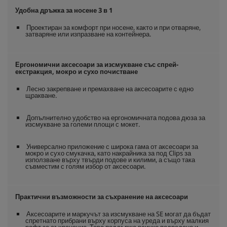
Удобна дръжка за носене 3 в 1
Проектиран за комфорт при носене, както и при отваряне,
затваряне или изпразване на контейнера.
Ергономични аксесоари за изсмукване със спрей-
екстракция, мокро и сухо почистване
Лесно закрепване и премахване на аксесоарите с едно
щракване.
Допълнително удобство на ергономичната подова дюза за
изсмукване за големи площи с мокет.
Универсално приложение с широка гама от аксесоари за
мокро и сухо смукачка, като накрайника за под Clips за
използване върху твърди подове и килими, а също така
съвместим с голям избор от аксесоари.
Практични възможности за съхранение на аксесоари
Аксесоарите и маркучът за изсмукване на SE могат да бъдат
спретнато прибрани върху корпуса на уреда и върху малкия