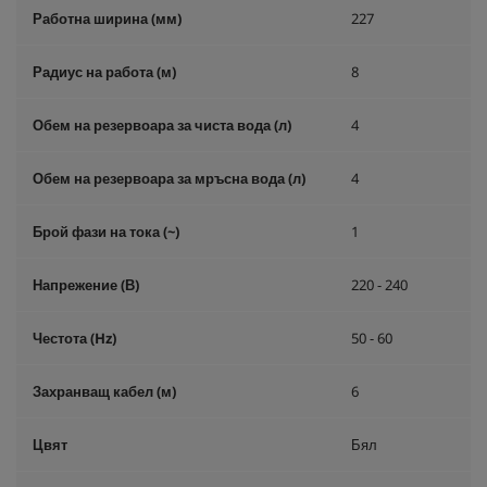
Работна ширина (мм)
227
Радиус на работа (м)
8
Обем на резервоара за чиста вода (л)
4
Обем на резервоара за мръсна вода (л)
4
Брой фази на тока (~)
1
Напрежение (В)
220 - 240
Честота (
Hz
)
50 - 60
Захранващ кабел (м)
6
Цвят
Бял