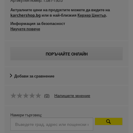
Артикулен номер:
1.081-150.0
Актуалните цени на продуктите можете да видите на
karchershop.bg
или в най-близкия
Керхер Център
.
Информация за безопасност
Научете повече
ПОРЪЧАЙТЕ ОНЛАЙН
Добави за сравнение
(0)
Напишете мнение
Намери търговец: