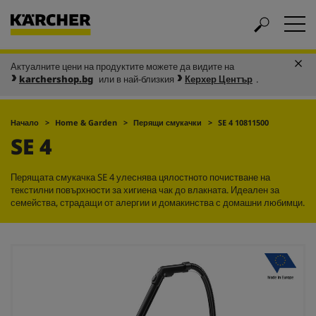
Актуалните цени на продуктите можете да видите на
karchershop.bg
или в най-близкия
Керхер Център
.
Начало
Home & Garden
Перящи смукачки
SE 4 10811500
SE 4
Перящата смукачка SE 4 улеснява цялостното почистване на
текстилни повърхности за хигиена чак до влакната. Идеален за
семейства, страдащи от алергии и домакинства с домашни любимци.