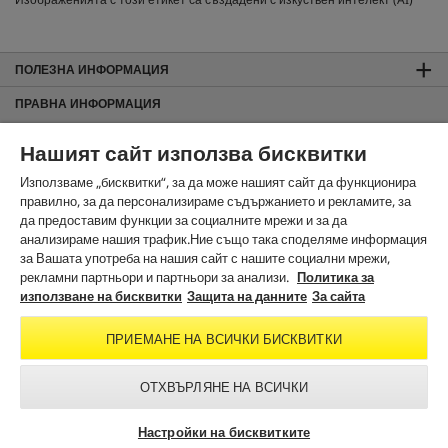
ПОЛЕЗНА ИНФОРМАЦИЯ
ПРАВНА ИНФОРМАЦИЯ
Общи търговски условия
Нашият сайт използва бисквитки
За сайта
Използваме „бисквитки“, за да може нашият сайт да функционира
Защита на данните
правилно, за да персонализираме съдържанието и рекламите, за
Използване на бисквитки
да предоставим функции за социалните мрежи и за да
Карта на сайта
анализираме нашия трафик.Ние също така споделяме информация
Информация за изхвърляне и приемане обратно
за Вашата употреба на нашия сайт с нашите социални мрежи,
рекламни партньори и партньори за анализи.
Политика за
Noto License Statement
използване на бисквитки
Защита на данните
За сайта
ЗА КОНТАКТИ
ПРИЕМАНЕ НА ВСИЧКИ БИСКВИТКИ
В СОЦИАЛНИТЕ МРЕЖИ
ОТХВЪРЛЯНЕ НА ВСИЧКИ
Настройки на бисквитките
© 2026 Alfred Kärcher GmbH