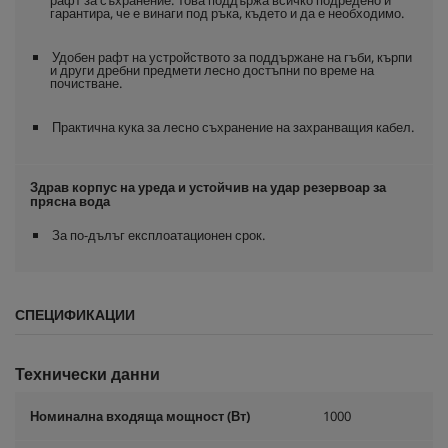
рафт за съхранение. Това поддържа всичко подредено и
гарантира, че е винаги под ръка, където и да е необходимо.
Удобен рафт на устройството за поддържане на гъби, кърпи
и други дребни предмети лесно достъпни по време на
почистване.
Практична кука за лесно съхранение на захранващия кабел.
Здрав корпус на уреда и устойчив на удар резервоар за
прясна вода
За по-дълъг експлоатационен срок.
СПЕЦИФИКАЦИИ
Технически данни
Номинална входяща мощност (Вт)
1000