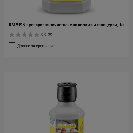
RM 519N препарат за почистване на килими и тапицерии, 1л
0.0
(0)
0
.
Добави за сравнение
0
о
т
5
з
в
е
з
д
и
.