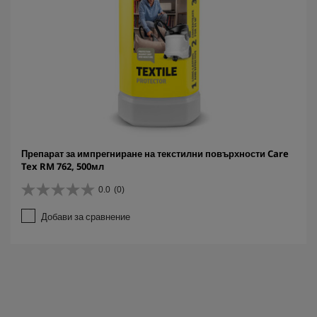
Препарат за импрегниране на текстилни повърхности Care
Tex RM 762, 500мл
0.0
(0)
0
.
Добави за сравнение
0
о
т
5
з
в
е
з