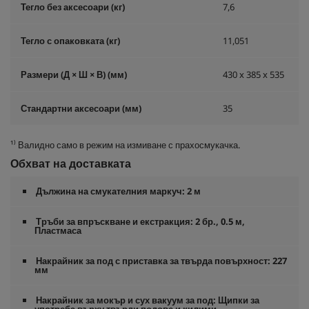
Тегло без аксесоари (кг)
7,6
Тегло с опаковката (кг)
11,051
Размери (Д × Ш × В) (мм)
430 x 385 x 535
Стандартни аксесоари (мм)
35
¹⁾ Валидно само в режим на измиване с прахосмукачка.
Обхват на доставката
Дължина на смукателния маркуч: 2 м
Тръби за впръскване и екстракция: 2 бр., 0.5 м,
Пластмаса
Накрайник за под с приставка за твърда повърхност: 227
мм
Накрайник за мокър и сух вакуум за под: Щипки за