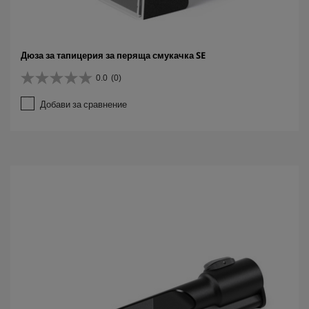
Дюза за тапицерия за перяща смукачка SE
0.0
(0)
0
.
Добави за сравнение
0
о
т
5
з
в
е
з
д
и
.