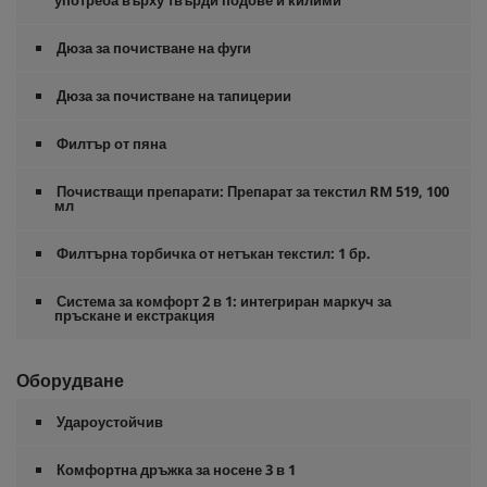
употреба върху твърди подове и килими
Дюза за почистване на фуги
Дюза за почистване на тапицерии
Филтър от пяна
Почистващи препарати: Препарат за текстил RM 519, 100
мл
Филтърна торбичка от нетъкан текстил: 1 бр.
Система за комфорт 2 в 1: интегриран маркуч за
пръскане и екстракция
Оборудване
Удароустойчив
Комфортна дръжка за носене 3 в 1