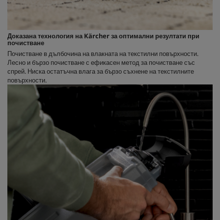
Доказана технология на Kärcher за оптимални резултати при
почистване
Почистване в дълбочина на влакната на текстилни повърхности.
Лесно и бързо почистване с ефикасен метод за почистване със
спрей. Ниска остатъчна влага за бързо съхнене на текстилните
повърхности.