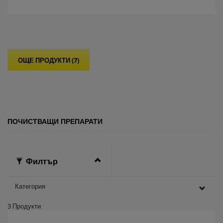
о
т
5
з
в
е
ОЩЕ ПРОДУКТИ (7)
з
д
и
.
ПОЧИСТВАЩИ ПРЕПАРАТИ
Филтър
Категория
3
Продукти