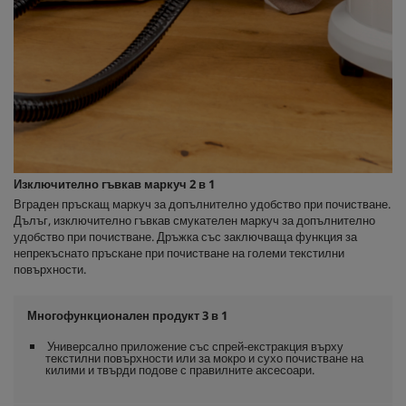
Изключително гъвкав маркуч 2 в 1
Вграден пръскащ маркуч за допълнително удобство при почистване.
Дълъг, изключително гъвкав смукателен маркуч за допълнително
удобство при почистване. Дръжка със заключваща функция за
непрекъснато пръскане при почистване на големи текстилни
повърхности.
Многофункционален продукт 3 в 1
Универсално приложение със спрей-екстракция върху
текстилни повърхности или за мокро и сухо почистване на
килими и твърди подове с правилните аксесоари.