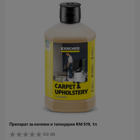
Препарат за килими и тапицерии RM 519, 1л
0.0
(0)
0