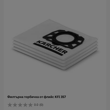
Филтърна торбичка от флийс KFI 357
0.0
(0)
0