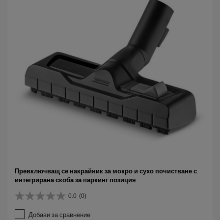
и
.
Превключващ се накрайник за мокро и сухо почистване с
интегрирана скоба за паркинг позиция
0.0
(0)
0
.
Добави за сравнение
0