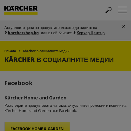
Актуалните цени на продуктите можете да видите на
karchershop.bg
или в най-близкия
Керхер Център
.
Начало
Kärcher в социалните медии
KÄRCHER В СОЦИАЛНИТЕ МЕДИИ
Facebook
Kärcher Home and Garden
Разгледайте продуктовата ни гама, актуалните промоции и новини на
Kärcher Home and Garden във Facebook.
FACEBOOK HOME & GARDEN