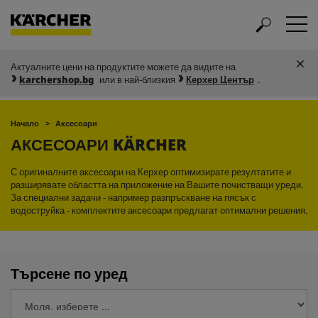
Актуалните цени на продуктите можете да видите на
karchershop.bg
или в най-близкия
Керхер Център
.
Начало
Аксесоари
АКСЕСОАРИ KÄRCHER
С оригиналните аксесоари на Керхер оптимизирате резултатите и
разширявате областта на приложение на Вашите почистващи уреди.
За специални задачи - например разпръскване на пясък с
водоструйка - комплектите аксесоари предлагат оптимални решения.
Търсене по уред