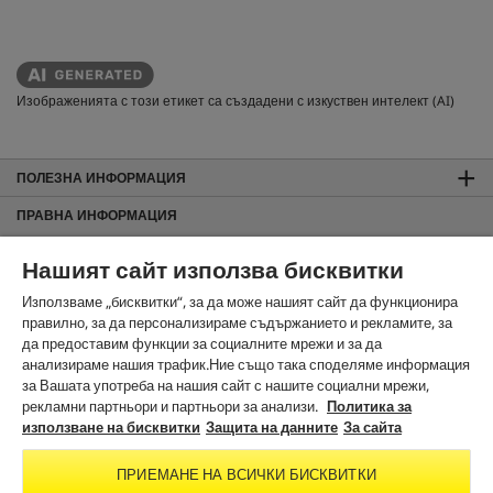
Изображенията с този етикет са създадени с изкуствен интелект (AI)
ПОЛЕЗНА ИНФОРМАЦИЯ
ПРАВНА ИНФОРМАЦИЯ
Общи търговски условия
Нашият сайт използва бисквитки
За сайта
Използваме „бисквитки“, за да може нашият сайт да функционира
Защита на данните
правилно, за да персонализираме съдържанието и рекламите, за
Използване на бисквитки
да предоставим функции за социалните мрежи и за да
Карта на сайта
анализираме нашия трафик.Ние също така споделяме информация
Информация за изхвърляне и приемане обратно
за Вашата употреба на нашия сайт с нашите социални мрежи,
рекламни партньори и партньори за анализи.
Политика за
Noto License Statement
използване на бисквитки
Защита на данните
За сайта
ЗА КОНТАКТИ
ПРИЕМАНЕ НА ВСИЧКИ БИСКВИТКИ
В СОЦИАЛНИТЕ МРЕЖИ