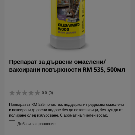
Препарат за дървени омаслени/
ваксирани повърхности RM 535, 500мл
0.0
(0)
0
.
Препаратът RM 535 почиства, поддържа и предпазва омаслени
0
и ваксирани дървени подове без да оставя ивици, без нужда от
о
полиране след избърсване. С аромат на пчелен восък.
т
5
Добави за сравнение
з
в