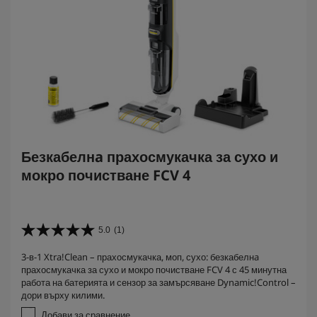
Безкабелнa прахосмукачка за сухо и
мокро почистване FCV 4
5.0
(1)
5
.
3-в-1 Xtra!Clean – прахосмукачка, моп, сухо: безкабелнa
0
прахосмукачка за сухо и мокро почистване FCV 4 с 45 минутна
о
работа на батерията и сензор за замърсяване Dynamic!Control –
т
дори върху килими.
5
з
Добави за сравнение