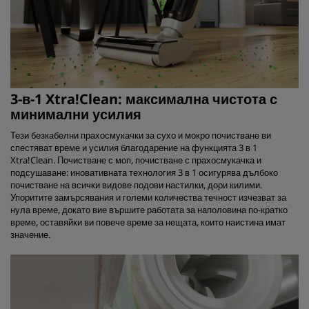
3-в-1 Xtra!Clean: максимална чистота с
минимални усилия
Тези безкабелни прахосмукачки за сухо и мокро почистване ви
спестяват време и усилия благодарение на функцията 3 в 1
Xtra!Clean. Почистване с моп, почистване с прахосмукачка и
подсушаване: иновативната технология 3 в 1 осигурява дълбоко
почистване на всички видове подови настилки, дори килими.
Упоритите замърсявания и големи количества течност изчезват за
нула време, докато вие вършите работата за наполовина по-кратко
време, оставяйки ви повече време за нещата, които наистина имат
значение.