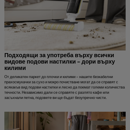
Подходящи за употреба върху всички
видове подови настилки – дори върху
килими
От деликатен паркет до плочки и килими – нашите безкабелни
прахосмукачки за сухо и мокро почистване могат да се справят с
всякакъв вид подови настилки и лесно да поемат големи количества
течности. Независимо дали се справяте с разлято кафе или
засъхнали петна, подовете ви ще бъдат безупречно чисти.