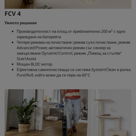
FCV 4
Умното решение
Производителност на площ от приблизително 200 м² с едно
зареждане на батерията
Четири режима на почистване: режим сухо почистване, режим
Advanced!Power, автоматичен режим със сензор за
замърсяване Dynamic!Control, режим „Помощ за стълби“
Stair!Assist
Мощен BLDC мотор
Ефективна самопочистваща се система System!Clean и ролка
Pure!Roll, който може да се пере на 60°C