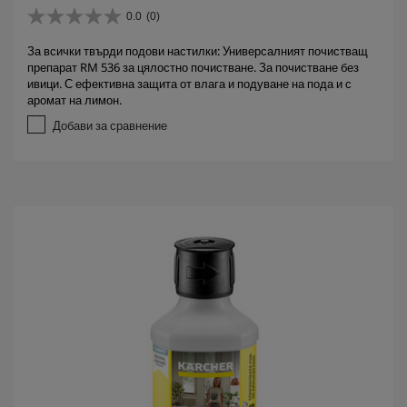
0.0
(0)
0
.
За всички твърди подови настилки: Универсалният почистващ
0
препарат RM 536 за цялостно почистване. За почистване без
о
ивици. С ефективна защита от влага и подуване на пода и с
т
аромат на лимон.
5
з
Добави за сравнение
в
е
з
д
и
.