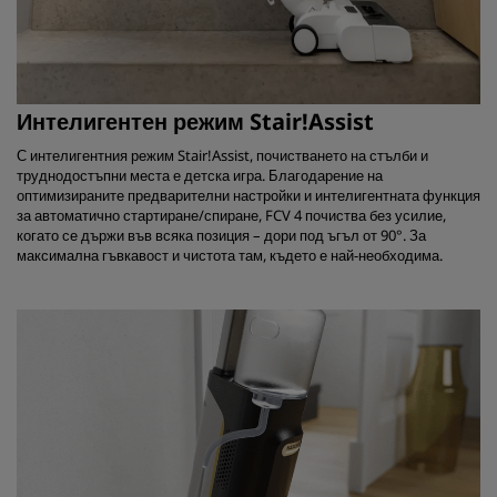
Интелигентен режим Stair!Assist
С интелигентния режим Stair!Assist, почистването на стълби и
труднодостъпни места е детска игра. Благодарение на
оптимизираните предварителни настройки и интелигентната функция
за автоматично стартиране/спиране, FCV 4 почиства без усилие,
когато се държи във всяка позиция – дори под ъгъл от 90°. За
максимална гъвкавост и чистота там, където е най-необходима.