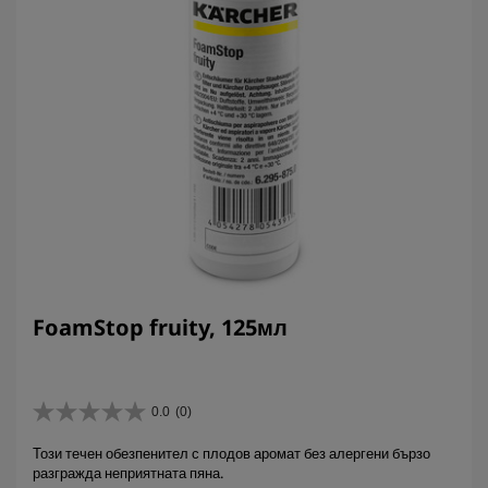
FoamStop fruity, 125мл
0.0
(0)
0
.
Този течен обезпенител с плодов аромат без алергени бързо
0
разгражда неприятната пяна.
о