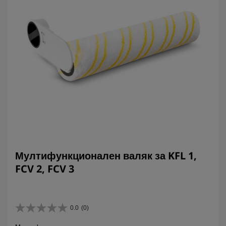
Мултифункционален валяк за KFL 1,
FCV 2, FCV 3
0.0
(0)
0
.