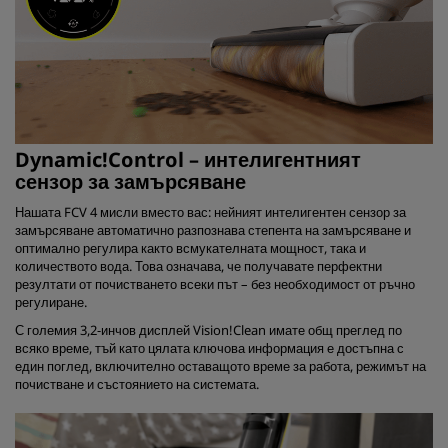
Dynamic!Control – интелигентният
сензор за замърсяване
Нашата FCV 4 мисли вместо вас: нейният интелигентен сензор за
замърсяване автоматично разпознава степента на замърсяване и
оптимално регулира както всмукателната мощност, така и
количеството вода. Това означава, че получавате перфектни
резултати от почистването всеки път – без необходимост от ръчно
регулиране.
С големия 3,2-инчов дисплей Vision!Clean имате общ преглед по
всяко време, тъй като цялата ключова информация е достъпна с
един поглед, включително оставащото време за работа, режимът на
почистване и състоянието на системата.