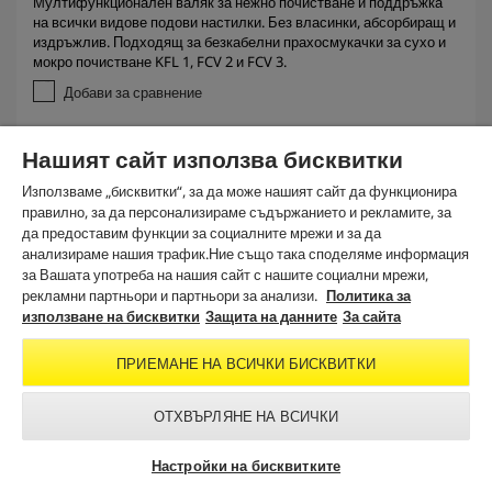
Мултифункционален валяк за нежно почистване и поддръжка
0
на всички видове подови настилки. Без власинки, абсорбиращ и
о
издръжлив. Подходящ за безкабелни прахосмукачки за сухо и
т
мокро почистване KFL 1, FCV 2 и FCV 3.
5
з
Добави за сравнение
в
е
з
Нашият сайт използва бисквитки
д
и
Използваме „бисквитки“, за да може нашият сайт да функционира
.
правилно, за да персонализираме съдържанието и рекламите, за
да предоставим функции за социалните мрежи и за да
анализираме нашия трафик.Ние също така споделяме информация
за Вашата употреба на нашия сайт с нашите социални мрежи,
рекламни партньори и партньори за анализи.
Политика за
използване на бисквитки
Защита на данните
За сайта
ПРИЕМАНЕ НА ВСИЧКИ БИСКВИТКИ
ОТХВЪРЛЯНЕ НА ВСИЧКИ
Настройки на бисквитките