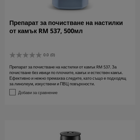
Препарат за почистване на настилки
от камък RM 537, 500мл
0.0
(0)
0
.
Препарат за почистване на настилки от камък RM 537. За
0
почистване без ивици по плочките, камък и естествен камък.
о
Ефективно и нежно премахва следите, като също е подходящ
т
за линолеум, изкуствени и ПВЦ повърхности.
5
з
Добави за сравнение
в
е
з
д
и
.