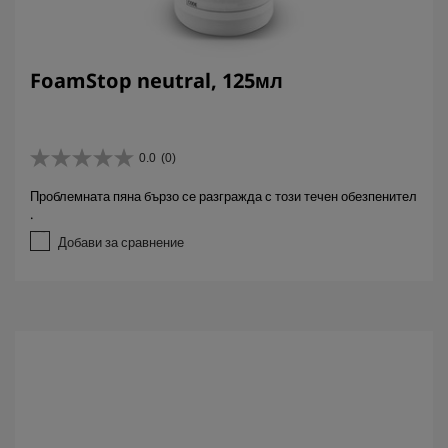
FoamStop neutral, 125мл
0.0
(0)
0
.
Проблемната пяна бързо се разгражда с този течен обезпенител
0
.
о
т
Добави за сравнение
5
з
в
е
з
д
и
.