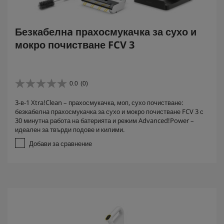
Безкабелнa прахосмукачка за сухо и
мокро почистване FCV 3
0.0
(0)
0
.
3-в-1 Xtra!Clean – прахосмукачка, моп, сухо почистване:
0
безкабелнa прахосмукачка за сухо и мокро почистване FCV 3 с
о
30 минутна работа на батерията и режим Advanced!Power –
т
идеален за твърди подове и килими.
5
з
Добави за сравнение
в
е
з
д
и
.