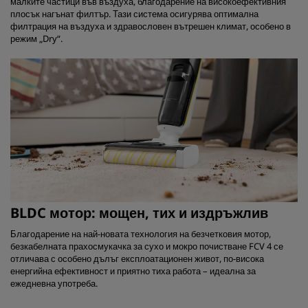
малките частици във въздуха, благодарение на високоефективния
плосък нагънат филтър. Тази система осигурява оптимална
филтрация на въздуха и здравословен вътрешен климат, особено в
режим „Dry“.
BLDC мотор: мощен, тих и издръжлив
Благодарение на най-новата технология на безчетковия мотор,
безкабелната прахосмукачка за сухо и мокро почистване FCV 4 се
отличава с особено дълъг експлоатационен живот, по-висока
енергийна ефективност и приятно тиха работа – идеална за
ежедневна употреба.