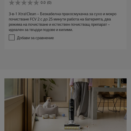
0.0
(0)
0
.
3-в-1 Xtra!Clean – Безкабелнa прахосмукачка за сухо и мокро
0
почистване FCV 2 с до 25 минути работа на батерията, два
о
режима на почистване и естествен почистващ препарат –
т
идеален за твърди подове и килими.
5
з
Добави за сравнение
в
е
з
д
и
.