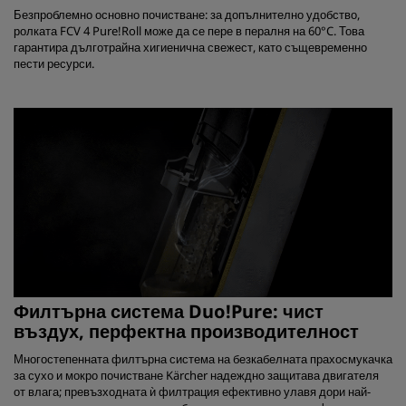
Безпроблемно основно почистване: за допълнително удобство,
ролката FCV 4 Pure!Roll може да се пере в пералня на 60°C. Това
гарантира дълготрайна хигиенична свежест, като същевременно
пести ресурси.
Филтърна система Duo!Pure: чист
въздух, перфектна производителност
Многостепенната филтърна система на безкабелната прахосмукачка
за сухо и мокро почистване Kärcher надеждно защитава двигателя
от влага; превъзходната ѝ филтрация ефективно улавя дори най-