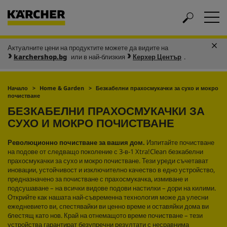
Актуалните цени на продуктите можете да видите на
karchershop.bg
или в най-близкия
Керхер Център
.
Начало
Home & Garden
Безкабелни прахосмукачки за сухо и мокро
почистване
БЕЗКАБЕЛНИ ПРАХОСМУКАЧКИ ЗА
СУХО И МОКРО ПОЧИСТВАНЕ
Революционно почистване за вашия дом.
Изпитайте почистване
на подове от следващо поколение с 3-в-1 Xtra!Clean безкабелни
прахосмукачки за сухо и мокро почистване. Тези уреди съчетават
иновации, устойчивост и изключително качество в едно устройство,
предназначено за почистване с прахосмукачка, измиване и
подсушаване – на всички видове подови настилки – дори на килими.
Открийте как нашата най-съвременна технология може да улесни
ежедневието ви, спестявайки ви ценно време и оставяйки дома ви
блестящ като нов. Край на отнемащото време почистване – тези
устройства гарантират безупречни резултати с несравнима