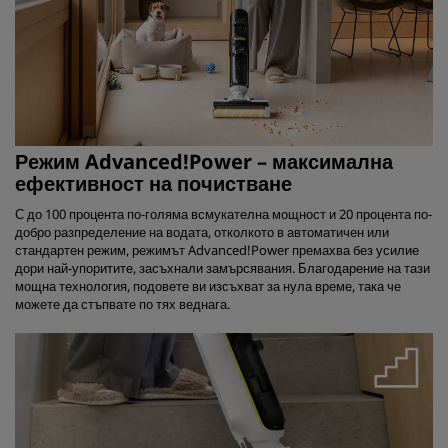
Режим Advanced!Power – максимална
ефективност на почистване
С до 100 процента по-голяма всмукателна мощност и 20 процента по-
добро разпределение на водата, отколкото в автоматичен или
стандартен режим, режимът Advanced!Power премахва без усилие
дори най-упоритите, засъхнали замърсявания. Благодарение на тази
мощна технология, подовете ви изсъхват за нула време, така че
можете да стъпвате по тях веднага.