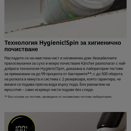
Технология Hygienic!Spin за хигиенично
почистване
Насладете се на наистина чист и хигиеничен дом: безкабелните
прахосмукачки за сухо и мокро почистване Kärcher разполагат с най-
добрата технология Hygienic!Spin, доказана в лабораторни тестове
за премахване на до 99 процента от бактериите**; с до 500 оборота
на ролката в минута и система с 2 резервоара, която гарантира, че
винаги се подава прясна вода върху пода. Без разнасяне на
мръсотия – само искрящо чисти подове без следи.
** Въз основа на тестове, проведени от независима тестова лаборатория.