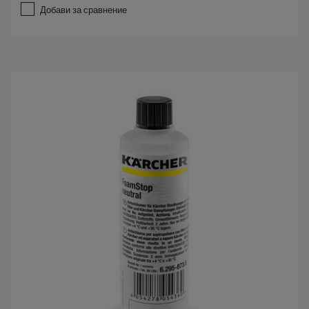
т
Добави за сравнение
5
з
в
е
з
д
и
.