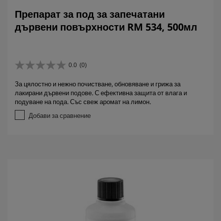
Препарат за под за запечатани
дървени повърхности RM 534, 500мл
0.0
(0)
0
.
За цялостно и нежно почистване, обновяване и грижа за
0
лакирани дървени подове. С ефективна защита от влага и
о
подуване на пода. Със свеж аромат на лимон.
т
5
Добави за сравнение
з
в
е
з
д
и
.