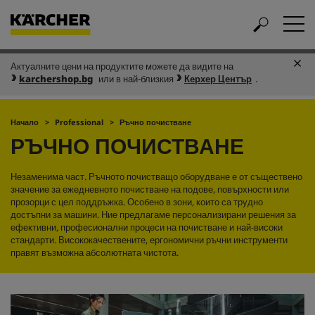
Актуалните цени на продуктите можете да видите на
karchershop.bg
или в най-близкия
Керхер Център
.
Начало
Professional
Ръчно почистване
РЪЧНО ПОЧИСТВАНЕ
Незаменима част. Ръчното почистващо оборудване е от съществено
значение за ежедневното почистване на подове, повърхности или
прозорци с цел поддръжка. Особено в зони, които са трудно
достъпни за машини. Ние предлагаме персонализирани решения за
ефективни, професионални процеси на почистване и най-високи
стандарти. Висококачествените, ергономични ръчни инструменти
правят възможна абсолютната чистота.