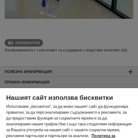
Изображенията с този етикет са създадени с изкуствен интелект (AI)
ПОЛЕЗНА ИНФОРМАЦИЯ
ПРАВНА ИНФОРМАЦИЯ
Общи търговски условия
Нашият сайт използва бисквитки
За сайта
Използваме „бисквитки“, за да може нашият сайт да функционира
Защита на данните
правилно, за да персонализираме съдържанието и рекламите, за
Използване на бисквитки
да предоставим функции за социалните мрежи и за да
Карта на сайта
анализираме нашия трафик.Ние също така споделяме информация
за Вашата употреба на нашия сайт с нашите социални мрежи,
Информация за изхвърляне и приемане обратно
рекламни партньори и партньори за анализи.
Политика за
Noto License Statement