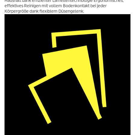
Haushalt dank effizienter Lamellentechnologie Ergonomisches,
effektives Reinigen mit vollem Bodenkontakt bei jeder
Körpergröße dank flexiblem Düsengelenk.