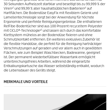
u
w
30 Sekunden Aufheizzeit startklar und beseitigt bis zu 99,999 % der
k
e
Viren¹⁾ und 99,99 % aller haushaltsüblichen Bakterien²⁾ auf
t
r
Hartflächen. Die Bodendüse
EasyFix
mit flexiblem Gelenk und
s
t
Lamellentechnologie sorgt bei der Anwendung für höchste
u
Ergonomie und perfekte Reinigungsergebnisse. Die enthaltenen
n
Re!Fibe-Bodentücher sind aus 100 Prozent recyceltem Polyester
g
mit CiCLO®-Technologie⁵⁾ und lassen sich durch das komfortable
e
Klettsystem mühelos an der Bodendüse fixieren und ohne
n
Schmutzkontakt entfernen. Ein weiteres exklusives Zubehör ist
die flexible Handdüse, die perfekt für die Reinigung hartnäckiger
Verschmutzungen auf geraden und vor allem auch in gewölbten
Flächen, wie zum Beispiel Waschbecken, Badewanne, geeignet
ist. Der permanent wiederbefüllbare Wassertank ermöglicht
unterbrechungsfreies Arbeiten, während die eingesetzte
Entkalkungskartusche das Wasser selbstständig entkalkt, wodurch
die Lebensdauer des Geräts steigt.
MERKMALE UND VORTEILE