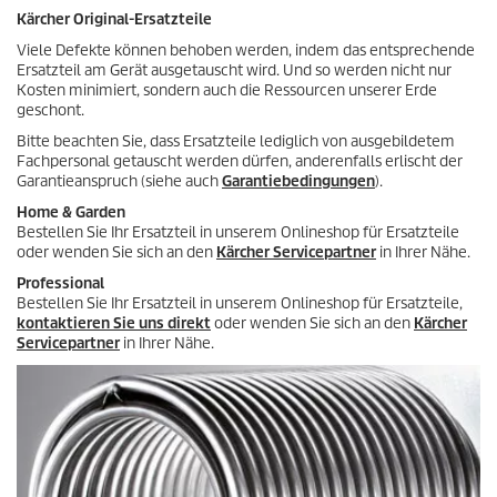
e
t
Kärcher Original-Ersatzteile
r
s
t
Viele Defekte können behoben werden, indem das entsprechende
u
Ersatzteil am Gerät ausgetauscht wird. Und so werden nicht nur
n
Kosten minimiert, sondern auch die Ressourcen unserer Erde
g
geschont.
e
Bitte beachten Sie, dass Ersatzteile lediglich von ausgebildetem
n
Fachpersonal getauscht werden dürfen, anderenfalls erlischt der
Garantieanspruch (siehe auch
Garantiebedingungen
).
Home & Garden
Bestellen Sie Ihr Ersatzteil in unserem Onlineshop für Ersatzteile
oder wenden Sie sich an den
Kärcher Servicepartner
in Ihrer Nähe.
Professional
Bestellen Sie Ihr Ersatzteil in unserem Onlineshop für Ersatzteile,
kontaktieren Sie uns direkt
oder wenden Sie sich an den
Kärcher
Servicepartner
in Ihrer Nähe.