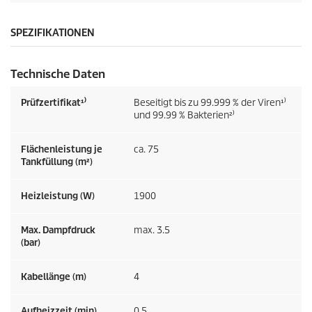
SPEZIFIKATIONEN
Technische Daten
Prüfzertifikat¹⁾
Beseitigt bis zu 99.999 % der Viren¹⁾
und 99.99 % Bakterien²⁾
Flächenleistung je
ca. 75
Tankfüllung (m²)
Heizleistung (W)
1900
Max. Dampfdruck
max. 3.5
(bar)
Kabellänge (m)
4
Aufheizzeit (min)
0.5