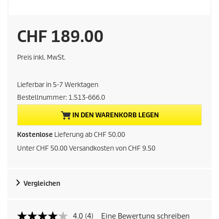
A
CHF 189.00
k
Preis inkl. MwSt.
t
Lieferbar in 5-7 Werktagen
u
Bestellnummer:
1.513-666.0
e
IN DEN WARENKORB LEGEN
l
Kostenlose
Lieferung ab CHF 50.00
Unter CHF 50.00 Versandkosten von CHF 9.50
l
e
Vergleichen
r
P
4.0
(4)
Eine Bewertung schreiben