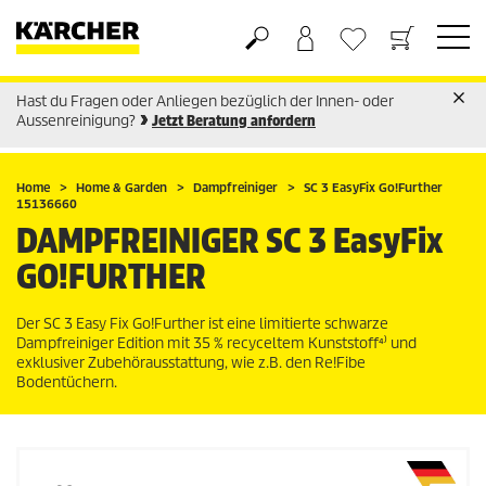
Hast du Fragen oder Anliegen bezüglich der Innen- oder
Warenkorb
Wunschliste
Aussenreinigung?
Jetzt Beratung anfordern
Home
Home & Garden
Dampfreiniger
SC 3
EasyFix
Go!Further
15136660
DAMPFREINIGER SC 3
EasyFix
GO!FURTHER
Der SC 3 Easy Fix Go!Further ist eine limitierte schwarze
Dampfreiniger Edition mit 35 % recyceltem Kunststoff⁴⁾ und
exklusiver Zubehörausstattung, wie z.B. den Re!Fibe
Bodentüchern.