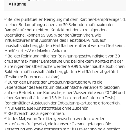
× H) (mm)
¹⁾ Bei der punktuellen Reinigung mit dem Kärcher-Dampfreiniger, d.
h. einer Bedampfungsdauer von 30 Sekunden auf maximaler
Dampfstufe bei direktem Kontakt mit der zu reinigenden
Oberfläche, können 99,999 % der behüllten Viren, wie
Influenzaviren (mit Ausnahme des Hepatitis-B-Virus), auf
haushaltsüblichen, glatten Hartflächen entfernt werden (Testkeim:
Modifiziertes Vacciniavirus Ankara).
²⁾ Bei der Reinigung mit einer Reinigungsgeschwindigkeit von 30
cm/s auf maximaler Dampfstufe und bei direktem Kontakt mit der
zu reinigenden Oberfläche werden 99,99 % aller haushaltsüblichen
Bakterien auf haushaltsüblichen, glatten Hartflächen abgetötet
(Testkeim: Enterococcus hirae).
³⁾ Durch den Einsatz der Entkalkungskartusche wird die
Lebensdauer des Geräts um das Zehnfache verlängert (bezogen
auf den Betrieb ohne Kartusche, einer Wasserhärte von 20 °dH und
einer Karbonathärte von 15 °dH, basierend auf internen Tests).
Regelmäßiger Austausch der Entkalkungskartusche erforderlich.
⁴⁾ Nur Gerät, alle Kunststoffteile ohne Zubehör.
⁵⁾ Klettverschluss ausgenommen.
⁶⁾ Jedes Mal, wenn Textilien gewaschen werden, werden
Mikrofasern freigesetzt, die in unsere Ozeane gelangen. Die
Zersetzung von Polyesterfasern mit CiCLO®-Technologie beträgt