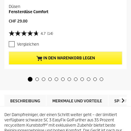
Düsen
Fensterdüse Comfort
A
CHF 29.00
k
t
4.7
(14)
4
u
.
e
Vergleichen
7
l
v
l
o
e
IN DEN WARENKORB LEGEN
n
r
5
P
S
r
t
e
e
i
r
s
n
d
e
e
BESCHREIBUNG
MERKMALE UND VORTEILE
SPEZIFI
n
s
.
P
1
Der Dampfreiniger, der einen Schritt weiter geht – der limitiert
r
4
verfügbare schwarze SC 3
EasyFix
Go!Further aus 35 Prozent
o
B
recyceltem Kunststoff⁴⁾ mit exklusivem Zubehör bietet beste
d
e
Reinigungsergebnisse und hohen Komfort. Das Gerät ist nach nur