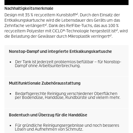
Nachhaltigkeitsmerkmale
Design mit 35 % recyceltem Kunststoff⁴⁾. Durch den Einsatz der
Entkalkungskartusche wird die Lebensdauer des Geräts um das
Zehnfache verlängert³⁾. Dank des Re!Fibe-Tuchs, das aus 100 %
recyceltem Polyester mit CiCLO®-Technologie hergestellt ist⁵⁾, wird
die Belastung der Gewässer durch Mikroplastik verringert⁶⁾.
Nonstop-Dampf und integrierte Entkalkungskartusche
Der Tank ist jederzeit problemlos befüllbar – für Nonstop-
Dampf ohne Arbeitsunterbrechung.
Multifunktionale Zubehörausstattung
Bedarfsgerechte Reinigung verschiedener Oberflächen
per Bodendüse, Handdüse, Rundbürste und vielem mehr.
Bodentuch und Überzug für die Handdüse
Für gründliche Reinigungsergebnisse und noch besseres
Lösen und Aufnehmen von Schmutz.