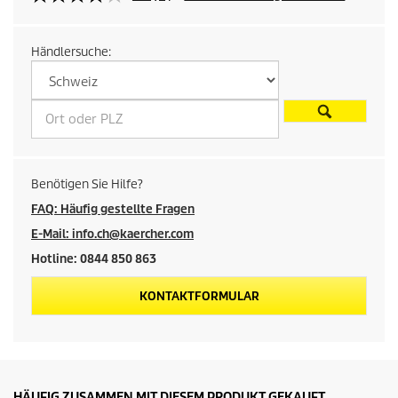
r
Händlersuche:
e
i
s
d
Benötigen Sie Hilfe?
e
FAQ: Häufig gestellte Fragen
E-Mail: info.ch@kaercher.com
s
Hotline: 0844 850 863
P
KONTAKTFORMULAR
r
o
d
HÄUFIG ZUSAMMEN MIT DIESEM PRODUKT GEKAUFT