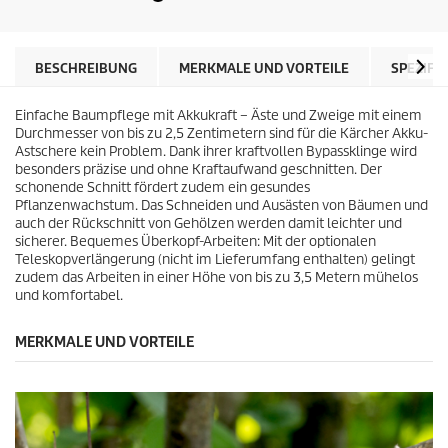
e
i
r
s
n
d
e
e
BESCHREIBUNG
MERKMALE UND VORTEILE
SPEZIFI
n
s
.
P
1
Einfache Baumpflege mit Akkukraft – Äste und Zweige mit einem
r
B
Durchmesser von bis zu 2,5 Zentimetern sind für die Kärcher Akku-
o
e
Astschere kein Problem. Dank ihrer kraftvollen Bypassklinge wird
d
w
besonders präzise und ohne Kraftaufwand geschnitten. Der
u
e
schonende Schnitt fördert zudem ein gesundes
k
r
Pflanzenwachstum. Das Schneiden und Ausästen von Bäumen und
t
t
auch der Rückschnitt von Gehölzen werden damit leichter und
s
u
sicherer. Bequemes Überkopf-Arbeiten: Mit der optionalen
n
Teleskopverlängerung (nicht im Lieferumfang enthalten) gelingt
g
zudem das Arbeiten in einer Höhe von bis zu 3,5 Metern mühelos
und komfortabel.
MERKMALE UND VORTEILE