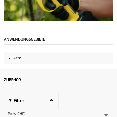
0
S
e
k
u
ANWENDUNGSGEBIETE
n
d
e
n
Äste
v
o
n
0
S
ZUBEHÖR
e
k
u
n
d
Filter
e
n
Preis (CHF)