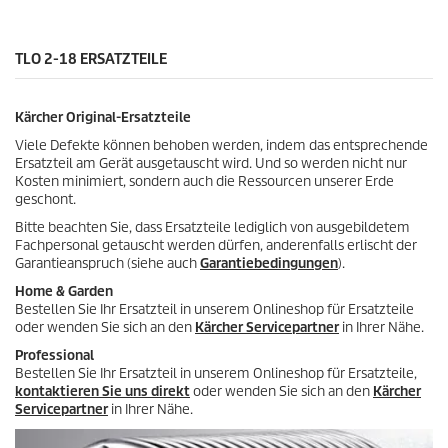
.
P
1
r
4
o
B
TLO 2-18 ERSATZTEILE
d
e
u
w
k
e
t
Kärcher Original-Ersatzteile
r
s
t
Viele Defekte können behoben werden, indem das entsprechende
u
Ersatzteil am Gerät ausgetauscht wird. Und so werden nicht nur
n
Kosten minimiert, sondern auch die Ressourcen unserer Erde
g
geschont.
e
Bitte beachten Sie, dass Ersatzteile lediglich von ausgebildetem
n
Fachpersonal getauscht werden dürfen, anderenfalls erlischt der
Garantieanspruch (siehe auch
Garantiebedingungen
).
Home & Garden
Bestellen Sie Ihr Ersatzteil in unserem Onlineshop für Ersatzteile
oder wenden Sie sich an den
Kärcher Servicepartner
in Ihrer Nähe.
Professional
Bestellen Sie Ihr Ersatzteil in unserem Onlineshop für Ersatzteile,
kontaktieren Sie uns direkt
oder wenden Sie sich an den
Kärcher
Servicepartner
in Ihrer Nähe.