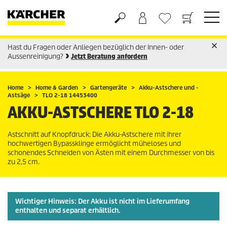
Hast du Fragen oder Anliegen bezüglich der Innen- oder
Warenkorb
Wunschliste
Aussenreinigung?
Jetzt Beratung anfordern
Home
Home & Garden
Gartengeräte
Akku-Astschere und -
Astsäge
TLO 2-18 14453400
AKKU-ASTSCHERE TLO 2-18
Astschnitt auf Knopfdruck: Die Akku-Astschere mit ihrer
hochwertigen Bypassklinge ermöglicht müheloses und
schonendes Schneiden von Ästen mit einem Durchmesser von bis
zu 2,5 cm.
Wichtiger Hinweis: Der Akku ist
nicht
im Lieferumfang
enthalten und separat erhältlich.