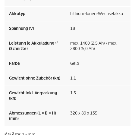
Akkutyp
Lithium-Ionen-Wechselakku
Spannung (V)
18
Leistung je Akkuladung ¹⁾
max. 1400 (2,5 Ah) / max.
(Schnitte)
2800 (5,0 Ah)
Farbe
Gelb
Gewicht ohne Zubehör (kg)
1.1
Gewicht inkl. Verpackung
1.5
(kg)
Abmessungen (L × B × H)
320 x 89 x 135
(mm)
¹⁾ Ø Äste: 15 mm