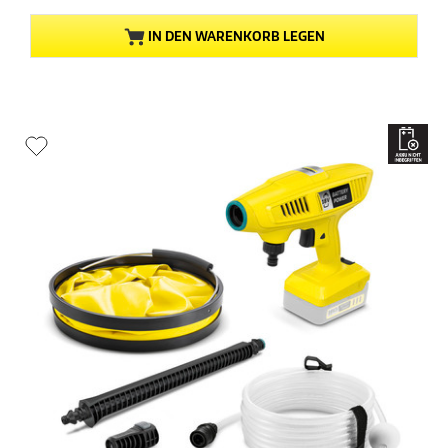
e
l
v
r
r
l
o
n
IN DEN WARENKORB LEGEN
P
e
n
r
r
5
e
P
S
i
r
t
s
e
e
d
i
r
e
s
n
s
d
e
P
e
n
r
s
.
o
P
2
d
r
4
u
o
B
k
d
e
t
u
w
s
k
e
t
r
s
t
u
n
g
e
n