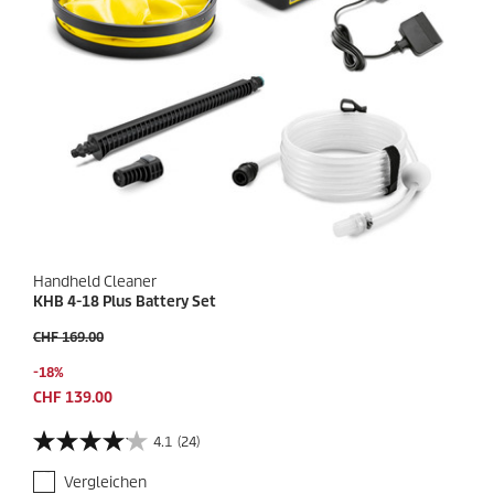
e
k
r
t
t
s
u
n
g
Handheld Cleaner
KHB 4-18 Plus Battery Set
V
CHF 169.00
o
S
-18%
r
p
h
A
CHF 139.00
e
e
k
i
r
t
4.1
(24)
4
c
i
u
.
h
g
e
Vergleichen
1
e