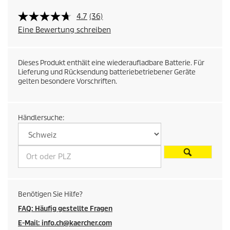
P
4.7
(36)
Eine Bewertung schreiben
r
e
Dieses Produkt enthält eine wiederaufladbare Batterie. Für
Lieferung und Rücksendung batteriebetriebener Geräte
i
gelten besondere Vorschriften.
s
d
Händlersuche:
e
s
P
Benötigen Sie Hilfe?
r
FAQ: Häufig gestellte Fragen
o
E-Mail: info.ch@kaercher.com