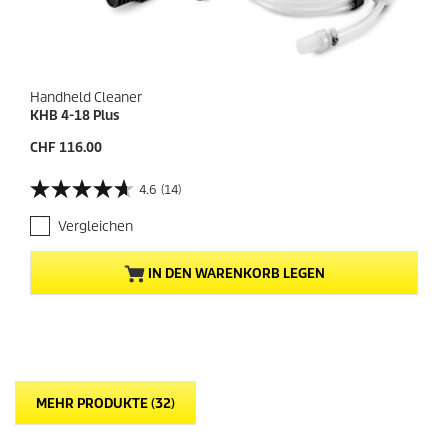
Handheld Cleaner
KHB 4-18 Plus
A
CHF 116.00
k
t
4.6
(14)
4
u
.
e
Vergleichen
6
l
v
l
o
e
IN DEN WARENKORB LEGEN
n
r
5
P
S
r
t
e
e
i
r
s
n
d
MEHR PRODUKTE (32)
e
e
n
s