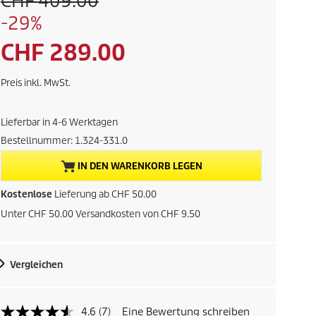
V
CHF 409.00
o
S
-29%
r
p
h
A
CHF 289.00
e
e
i
r
k
c
Preis inkl. MwSt.
i
h
t
g
e
e
Lieferbar in 4-6 Werktagen
r
u
r
Bestellnummer:
1.324-331.0
n
P
e
r
IN DEN WARENKORB LEGEN
e
l
Kostenlose
Lieferung ab CHF 50.00
i
s
Unter CHF 50.00 Versandkosten von CHF 9.50
l
d
e
e
s
Vergleichen
P
r
r
P
o
4.6
(7)
Eine Bewertung schreiben