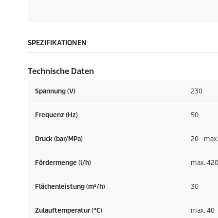
SPEZIFIKATIONEN
Technische Daten
Spannung (V)
230
Frequenz (
Hz
)
50
Druck (bar/MPa)
20 - max.
Fördermenge (l/h)
max. 42
Flächenleistung (m²/h)
30
Zulauftemperatur (°C)
max. 40