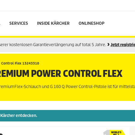
L
SERVICES
INSIDE KÄRCHER
ONLINESHOP
nserer kostenlosen Garantieverlängerung auf total 5 Jahre.
Jetzt registri
 Control Flex 13243310
REMIUM POWER CONTROL FLEX
remiumFlex
-Schlauch und G 160 Q Power Control-Pistole ist für mittelst
Kärcher entdecken.