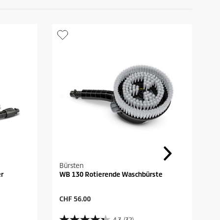
u
k
t
s
Bürsten
er
WB 130 Rotierende Waschbürste
A
CHF 56.00
k
t
4.3
(32)