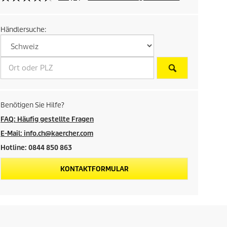
d
r
u
k
Händlersuche:
e
t
s
i
s
d
Benötigen Sie Hilfe?
e
FAQ: Häufig gestellte Fragen
E-Mail: info.ch@kaercher.com
s
Hotline: 0844 850 863
P
KONTAKTFORMULAR
r
o
d