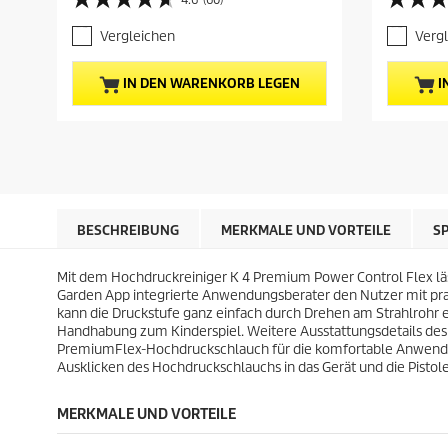
4
4
u
u
.
.
e
e
Vergleichen
Verg
6
8
l
l
v
v
l
l
o
o
e
e
IN DEN WARENKORB LEGEN
I
n
n
r
r
5
5
P
P
S
S
r
r
t
t
e
e
e
e
i
i
r
r
s
s
n
n
d
d
e
e
e
e
BESCHREIBUNG
MERKMALE UND VORTEILE
S
n
n
s
s
.
.
P
P
6
6
Mit dem Hochdruckreiniger K 4 Premium Power Control Flex läs
r
r
0
B
Garden App integrierte Anwendungsberater den Nutzer mit prak
o
o
B
e
kann die Druckstufe ganz einfach durch Drehen am Strahlrohr 
d
d
e
w
Handhabung zum Kinderspiel. Weitere Ausstattungsdetails des
u
u
w
e
PremiumFlex
-Hochdruckschlauch für die komfortable Anwendu
k
k
e
r
Ausklicken des Hochdruckschlauchs in das Gerät und die Pistole 
t
t
r
t
s
s
t
u
MERKMALE UND VORTEILE
u
n
n
g