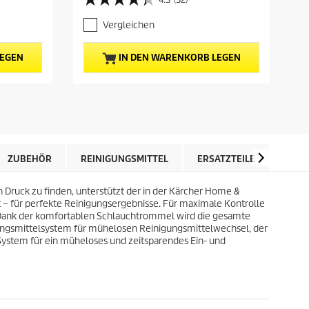
4
u
.
e
Vergleichen
3
l
v
l
o
e
LEGEN
IN DEN WARENKORB LEGEN
n
r
5
P
S
r
t
e
e
i
r
s
n
d
e
e
ZUBEHÖR
REINIGUNGSMITTEL
ERSATZTEILE
BEW
n
s
.
P
3
 Druck zu finden, unterstützt der in der Kärcher Home &
r
2
 – für perfekte Reinigungsergebnisse. Für maximale Kontrolle
o
B
. Dank der komfortablen Schlauchtrommel wird die gesamte
d
e
gungsmittelsystem für mühelosen Reinigungsmittelwechsel, der
u
w
System für ein müheloses und zeitsparendes Ein- und
k
e
t
r
s
t
u
n