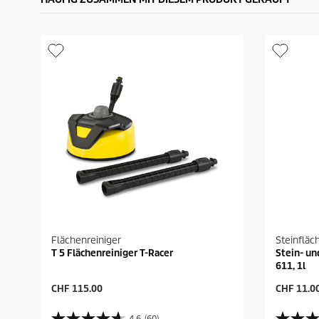
Flächenreiniger
Steinfläc
T 5 Flächenreiniger T-Racer
Stein- un
611, 1l
A
A
CHF 115.00
CHF 11.0
k
k
t
t
4.6
(60)