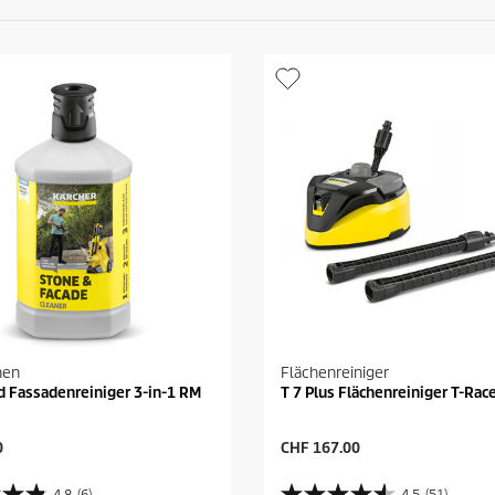
hen
Flächenreiniger
d Fassadenreiniger 3-in-1 RM
T 7 Plus Flächenreiniger T-Rac
A
0
CHF 167.00
k
t
4.8
(6)
4.5
(51)