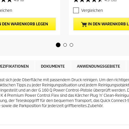
4
u
.
e
leichen
Vergleichen
5
l
v
l
o
e
N DEN WARENKORB LEGEN
IN DEN WARENKORB 
n
r
5
P
S
r
t
e
e
i
r
s
n
d
e
e
PEZIFIKATIONEN
DOKUMENTE
ANWENDUNGSGEBIETE
n
s
.
P
5
st sich jede Oberfläche mit passendem Druck reinigen. Um den richtigen
r
1
tischen Tipps zu jeder Reinigungssituation und jedem Reinigungsobjekt
o
B
eingestellt und an der G 160 Q Power Control-Pistole überprüft werden
d
e
 K 4 Premium Power Control Flex sind das Kärcher Plug ’n’ Clean-Reini
u
w
ng, der Teleskopgriff für den bequemen Transport, das
Quick Connect
-
k
e
sowie die Parkposition für jederzeit griffbereites Zubehör.
t
r
s
t
u
n