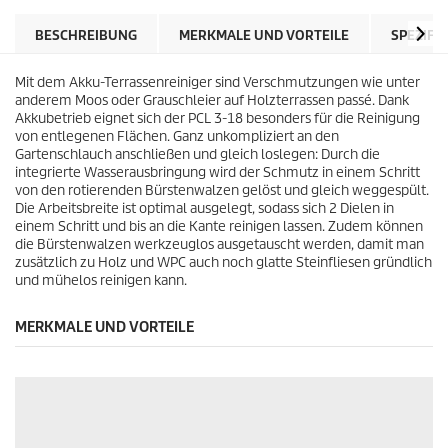
n
d
e
e
BESCHREIBUNG
MERKMALE UND VORTEILE
SPEZIFI
n
s
.
P
1
Mit dem Akku-Terrassenreiniger sind Verschmutzungen wie unter
r
6
anderem Moos oder Grauschleier auf Holzterrassen passé. Dank
o
2
Akkubetrieb eignet sich der PCL 3-18 besonders für die Reinigung
d
B
von entlegenen Flächen. Ganz unkompliziert an den
u
e
Gartenschlauch anschließen und gleich loslegen: Durch die
k
w
integrierte Wasserausbringung wird der Schmutz in einem Schritt
t
e
von den rotierenden Bürstenwalzen gelöst und gleich weggespült.
s
r
Die Arbeitsbreite ist optimal ausgelegt, sodass sich 2 Dielen in
t
einem Schritt und bis an die Kante reinigen lassen. Zudem können
u
die Bürstenwalzen werkzeuglos ausgetauscht werden, damit man
n
zusätzlich zu Holz und WPC auch noch glatte Steinfliesen gründlich
g
und mühelos reinigen kann.
e
n
MERKMALE UND VORTEILE