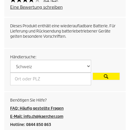
Eine Bewertung schreiben
r
e
Dieses Produkt enthält eine wiederaufladbare Batterie. Für
Lieferung und Rücksendung batteriebetriebener Geräte
i
gelten besondere Vorschriften.
s
d
Händlersuche:
e
s
P
Benötigen Sie Hilfe?
r
FAQ: Häufig gestellte Fragen
o
E-Mail: info.ch@kaercher.com
Hotline: 0844 850 863