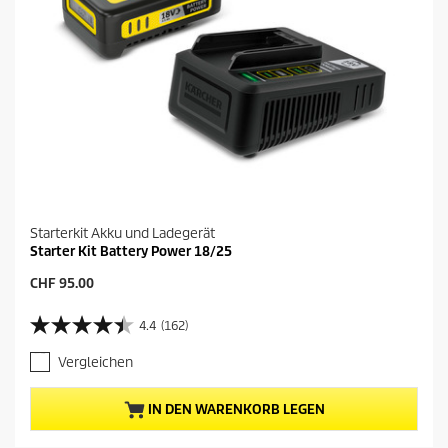
e
t
r
s
t
u
n
g
e
n
Starterkit Akku und Ladegerät
Starter Kit Battery Power 18/25
A
CHF 95.00
k
t
4.4
(162)
4
u
.
e
Vergleichen
4
l
v
l
o
e
IN DEN WARENKORB LEGEN
n
r
5
P