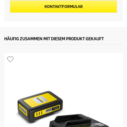
d
KONTAKTFORMULAR
u
k
t
HÄUFIG ZUSAMMEN MIT DIESEM PRODUKT GEKAUFT
s