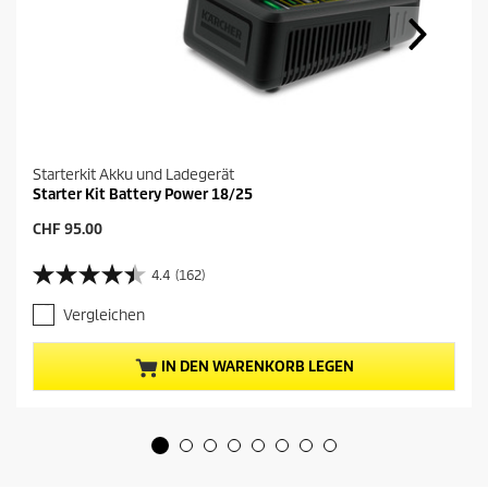
Starterkit Akku und Ladegerät
Starter Kit Battery Power 18/25
A
CHF 95.00
k
t
4.4
(162)
4
u
.
e
Vergleichen
4
l
v
l
o
e
IN DEN WARENKORB LEGEN
n
r
5
P
S
r
t
e
e
i
r
s