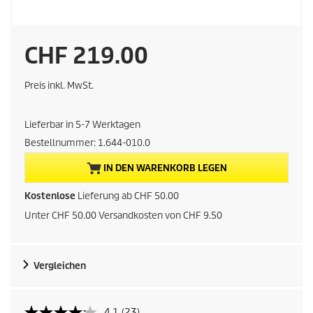
A
CHF 219.00
k
Preis inkl. MwSt.
t
Lieferbar in 5-7 Werktagen
u
Bestellnummer:
1.644-010.0
e
IN DEN WARENKORB LEGEN
l
Kostenlose
Lieferung ab CHF 50.00
Unter CHF 50.00 Versandkosten von CHF 9.50
l
e
Vergleichen
r
P
4.1
(23)