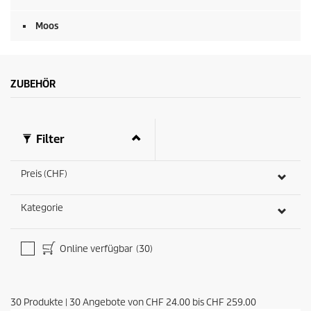
k
u
Moos
n
d
e
n
ZUBEHÖR
Filter
Preis (CHF)
Kategorie
Online verfügbar
(30)
30
Produkte
|
30
Angebote von
CHF 24.00
bis
CHF 259.00