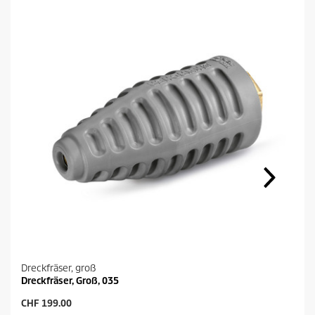
t
s
Dreckfräser, groß
Dreckfräser, Groß, 035
A
CHF 199.00