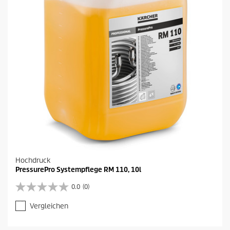
n
.
Hochdruck
PressurePro Systempflege RM 110, 10l
0.0
(0)
0
.
Vergleichen
0
v
o