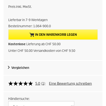
k
Preis inkl. MwSt.
t
Lieferbar in 7-9 Werktagen
u
Bestellnummer:
1.064-900.0
e
IN DEN WARENKORB LEGEN
l
Kostenlose
Lieferung ab CHF 50.00
Unter CHF 50.00 Versandkosten von CHF 9.50
l
e
Vergleichen
r
P
5.0
(1)
Eine Bewertung schreiben
r
Händlersuche:
e