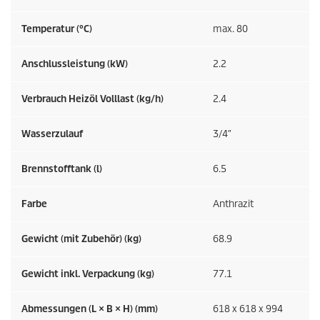
Temperatur (°C)
max. 80
Anschlussleistung (kW)
2.2
Verbrauch Heizöl Volllast (kg/h)
2.4
Wasserzulauf
3/4″
Brennstofftank (l)
6.5
Farbe
Anthrazit
Gewicht (mit Zubehör) (kg)
68.9
Gewicht inkl. Verpackung (kg)
77.1
Abmessungen (L × B × H) (mm)
618 x 618 x 994