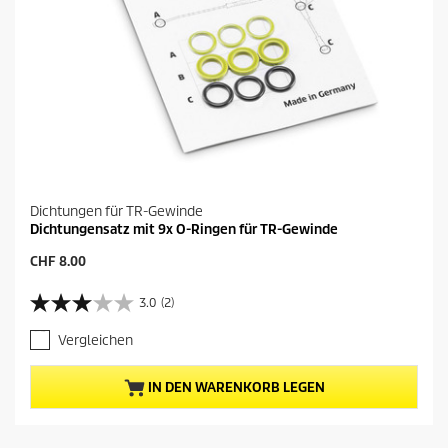
Dichtungen für TR-Gewinde
Dichtungensatz mit 9x O-Ringen für TR-Gewinde
A
CHF 8.00
k
t
3.0
(2)
3
u
.
e
Vergleichen
0
l
v
l
o
e
IN DEN WARENKORB LEGEN
n
r
5
P
S
r