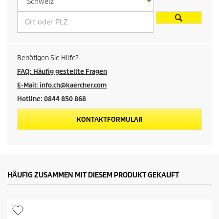
i
s
d
Benötigen Sie Hilfe?
e
FAQ: Häufig gestellte Fragen
E-Mail: info.ch@kaercher.com
s
Hotline: 0844 850 868
P
KONTAKTFORMULAR
r
o
d
HÄUFIG ZUSAMMEN MIT DIESEM PRODUKT GEKAUFT
u
k