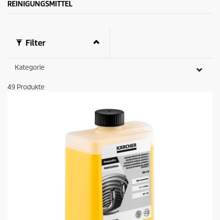
w
u
REINIGUNGSMITTEL
e
k
r
t
t
s
u
Filter
n
g
Kategorie
49
Produkte