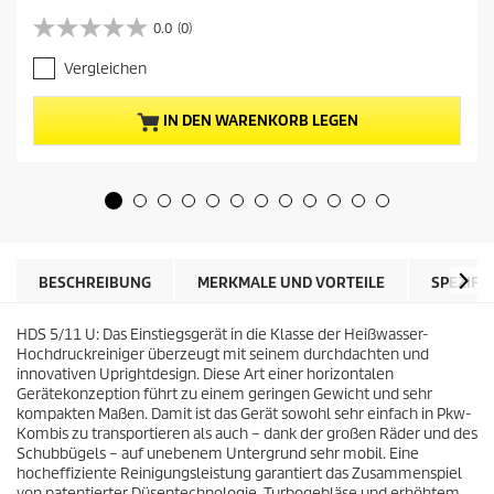
k
t
0.0
(0)
0
u
.
e
Vergleichen
0
l
v
l
o
e
IN DEN WARENKORB LEGEN
n
r
5
P
S
r
t
e
e
i
r
s
n
d
e
e
BESCHREIBUNG
MERKMALE UND VORTEILE
SPEZIFI
n
s
.
P
HDS 5/11 U: Das Einstiegsgerät in die Klasse der Heißwasser-
r
Hochdruckreiniger überzeugt mit seinem durchdachten und
o
innovativen Uprightdesign. Diese Art einer horizontalen
d
Gerätekonzeption führt zu einem geringen Gewicht und sehr
u
kompakten Maßen. Damit ist das Gerät sowohl sehr einfach in Pkw-
k
Kombis zu transportieren als auch – dank der großen Räder und des
t
Schubbügels – auf unebenem Untergrund sehr mobil. Eine
s
hocheffiziente Reinigungsleistung garantiert das Zusammenspiel
von patentierter Düsentechnologie, Turbogebläse und erhöhtem