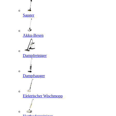
Sauger
Akku-Besen
Dampfreiniger
Dampfsauger
Elektrischer Wischmopp