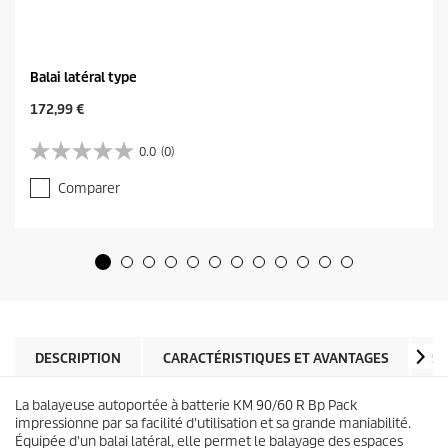
Balai latéral type
C
172,99 €
u
r
0.0
(0)
0
r
.
e
Comparer
0
n
s
t
u
p
r
r
5
o
é
d
t
u
o
c
i
t
l
DESCRIPTION
CARACTÉRISTIQUES ET AVANTAGES
SP
p
e
r
s
i
La balayeuse autoportée à batterie KM 90/60 R Bp Pack
.
c
impressionne par sa facilité d'utilisation et sa grande maniabilité.
e
Équipée d'un balai latéral, elle permet le balayage des espaces