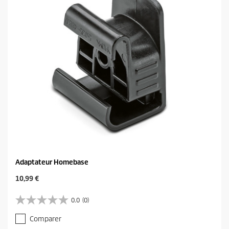
s
i
.
c
e
Adaptateur Homebase
C
10,99 €
u
r
0.0
(0)
0
r
.
e
Comparer
0
n