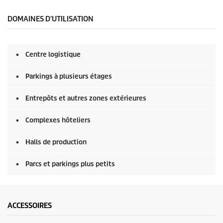
e
c
o
DOMAINES D'UTILISATION
n
d
e
s
Centre logistique
s
u
r
Parkings à plusieurs étages
0
s
e
Entrepôts et autres zones extérieures
c
o
Complexes hôteliers
n
d
e
Halls de production
s
Parcs et parkings plus petits
ACCESSOIRES