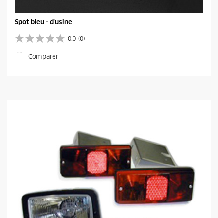
Spot bleu - d'usine
0.0
(0)
0
.
Comparer
0
s
u
r
5
é
t
o
i
l
e
s
.