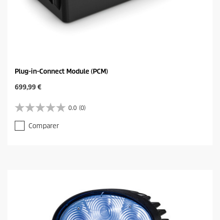
Plug-in-Connect Module (PCM)
C
699,99 €
u
r
0.0
(0)
0
r
.
e
Comparer
0
n
s
t
u
p
r
r
5
o
é
d
t
u
o
c
i
t
l
p
e
r