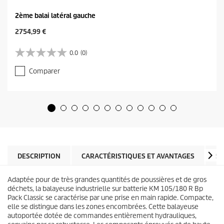
2ème balai latéral gauche
C
2754,99 €
u
r
0.0
(0)
0
r
.
e
Comparer
0
n
s
t
u
p
r
r
5
o
é
d
t
u
o
c
i
t
l
DESCRIPTION
CARACTÉRISTIQUES ET AVANTAGES
SP
p
e
r
s
i
Adaptée pour de très grandes quantités de poussières et de gros
.
c
déchets, la balayeuse industrielle sur batterie KM 105/180 R Bp
e
Pack Classic se caractérise par une prise en main rapide. Compacte,
elle se distingue dans les zones encombrées. Cette balayeuse
autoportée dotée de commandes entièrement hydrauliques,