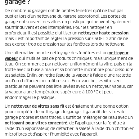
garage ?
De nombreux garages ont de petites fenêtres qu’il ne faut pas
oublier lors d’un nettoyage du garage approfondi. Les portes de
garage ont souvent des vitres en plastique qui peuvent également
souffrir du vent et des intempéries. Pour les nettoyer en
profondeur, il est possible d’utiliser un
nettoyeur haute pression
,
mais il est important de régler la pression sur « SOFT » afin de ne
pas exercer trop de pression sur les fenêtres lors du nettoyage.
Une alternative pour le nettoyage des fenêtres est un
nettoyeur
vapeur
qui n’utilise pas de produits chimiques, mais uniquement de
l’eau. On commence par nettoyer uniformément la vitre, puis on la
frotte avec la buse à main et sa bonnette microfibre pour dissoudre
les saletés. Enfin, on retire l’eau de la vapeur à l’aide d’une raclette
ou d’un chiffon en microfibres sec. En revanche, les vitres en
plastique ne peuvent pas être lavées avec un nettoyeur vapeur, car
la vapeur a une température supérieure à 100 °C et peut
endommager le plastique.
Un
nettoyeur de vitres sans fil
est également une bonne option
pour compléter le nettoyage du garage. Il garantit des vitres de
garage propres et sans traces. Il suffit de mélanger de l’eau avec un
nettoyant pour vitres concentré
, de l’appliquer sur la fenêtre à
l’aide d’un vaporisateur, de détacher la saleté à l’aide d’un chiffon en
microfibres et d’aspirer l’humidité avec l’appareil.