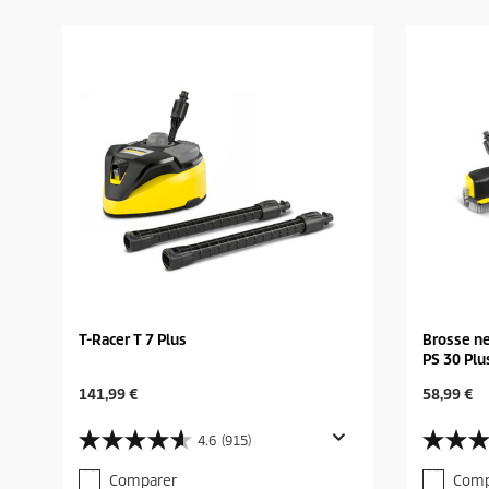
T-Racer T 7 Plus
Brosse n
PS 30 Plu
C
C
141,99 €
58,99 €
u
u
r
r
4.6
(915)
4
4
r
r
.
.
e
e
Comparer
Comp
6
6