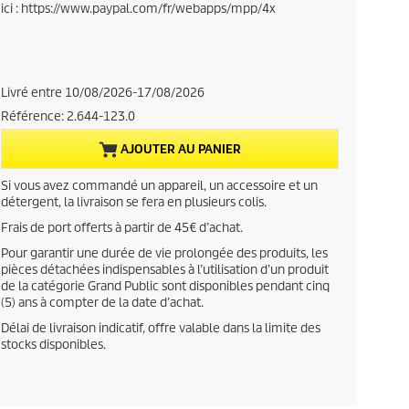
ici : https://www.paypal.com/fr/webapps/mpp/4x
r
e
n
Livré entre 10/08/2026-17/08/2026
Référence:
2.644-123.0
t
AJOUTER AU PANIER
p
Si vous avez commandé un appareil, un accessoire et un
r
détergent, la livraison se fera en plusieurs colis.
Frais de port offerts à partir de 45€ d’achat.
o
Pour garantir une durée de vie prolongée des produits, les
pièces détachées indispensables à l’utilisation d’un produit
d
de la catégorie Grand Public sont disponibles pendant cinq
(5) ans à compter de la date d’achat.
u
Délai de livraison indicatif, offre valable dans la limite des
stocks disponibles.
c
t