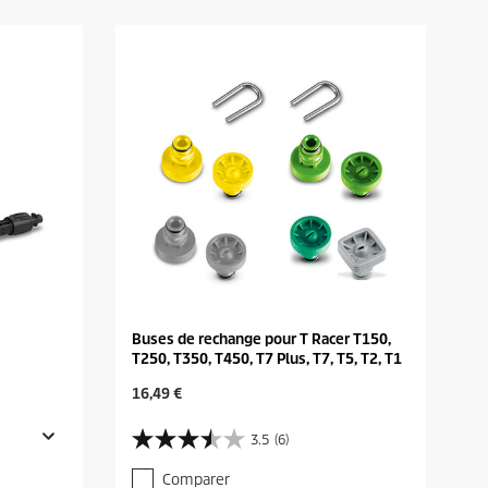
Buses de rechange pour T Racer T150,
T250, T350, T450, T7 Plus, T7, T5, T2, T1
C
16,49 €
u
r
3.5
(6)
3
r
.
e
Comparer
5