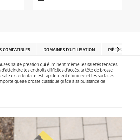
n
s
t
u
p
r
r
5
o
é
d
t
u
o
c
i
t
S COMPATIBLES
DOMAINES D'UTILISATION
PIÈCES DÉTACH
l
p
e
r
s
i
 3 buses haute pression qui éliminent même les saletés tenaces.
.
c
d'atteindre les endroits difficiles d'accès, la tête de brosse
6
e
eau sale excédentaire est rapidement éliminée et les surfaces
a
mporte quelle brosse classique grâce à sa puissance de
v
i
s