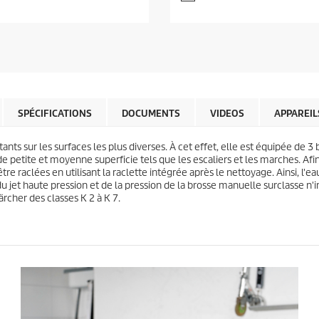
n
s
t
u
p
r
r
5
o
é
d
t
u
o
c
i
t
SPÉCIFICATIONS
DOCUMENTS
VIDEOS
APPAREIL
l
p
e
r
s
i
tants sur les surfaces les plus diverses. À cet effet, elle est équipée de
.
c
de petite et moyenne superficie tels que les escaliers et les marches. Afin 
1
e
tre raclées en utilisant la raclette intégrée après le nettoyage. Ainsi, l'
3
et haute pression et de la pression de la brosse manuelle surclasse n'i
0
ärcher des classes K 2 à K 7.
8
a
v
i
s