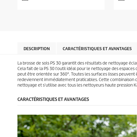
n
n
s
s
t
t
u
u
p
p
r
r
r
r
5
5
o
o
é
é
d
d
t
t
u
u
o
o
c
c
i
i
t
t
DESCRIPTION
CARACTÉRISTIQUES ET AVANTAGES
l
l
p
p
e
e
r
r
s
s
i
i
La brosse de sols PS 30 garantit des résultats de nettoyage écla
.
.
c
c
Cela fait de la PS 30 l'outil idéal pour le nettoyage des espaces 
9
9
e
e
peut être orientée sur 360°. Toutes les surfaces lisses peuvent ê
1
a
redeviennent immédiatement praticables. Cette combinaison du j
5
v
nettoyage et s'utilise avec tous les nettoyeurs haute pression K
a
i
v
s
i
CARACTÉRISTIQUES ET AVANTAGES
s