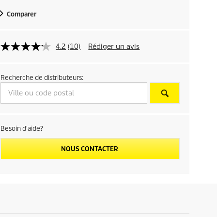
p
Comparer
r
4.2
(10)
Rédiger un avis
i
c
Recherche de distributeurs:
e
Besoin d'aide?
NOUS CONTACTER