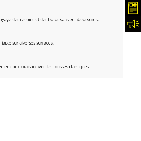
New
oyage des recoins et des bords sans éclaboussures.
Con
iable sur diverses surfaces.
e en comparaison avec les brosses classiques.