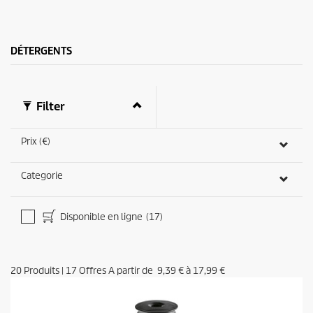
e
r
s
i
.
c
1
e
DÉTERGENTS
3
3
a
v
i
Filter
s
Prix (€)
Categorie
Disponible en ligne
(17)
20
Produits
|
17
Offres A partir de
9,39 €
à
17,99 €