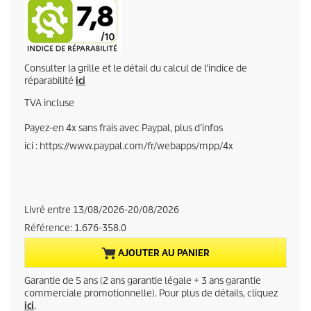
o
r
t
a
r
x
e
Consulter la grille et le détail du calcul de l'indice de
réparabilité
ici
n
TVA incluse
t
Payez-en 4x sans frais avec Paypal, plus d’infos
ici : https://www.paypal.com/fr/webapps/mpp/4x
p
r
o
Livré entre 13/08/2026-20/08/2026
Référence:
1.676-358.0
d
AJOUTER AU PANIER
u
Garantie de 5 ans (2 ans garantie légale + 3 ans garantie
c
commerciale promotionnelle). Pour plus de détails, cliquez
ici
.