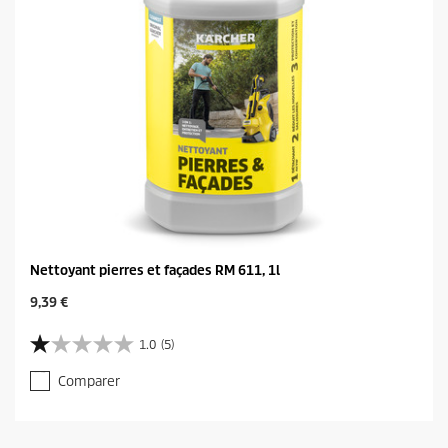
e
a
v
i
s
Nettoyant pierres et façades RM 611, 1l
C
9,39 €
u
r
1.0
(5)
1
r
.
e
Comparer
0
n
s
t
u
p
r
r