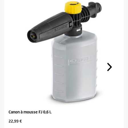
Canon à mousse FJ 0,6 l.
C
22,99 €
u