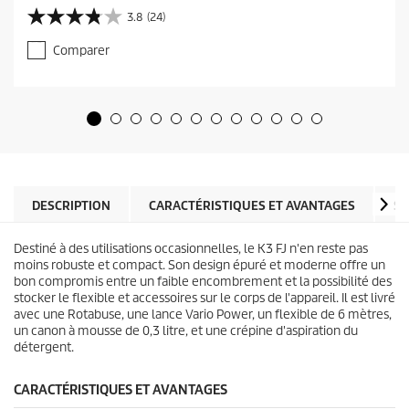
r
3.8
(24)
3
r
.
e
Comparer
8
n
s
t
u
p
r
r
5
o
é
d
t
u
o
c
i
t
l
DESCRIPTION
CARACTÉRISTIQUES ET AVANTAGES
SP
p
e
r
s
i
Destiné à des utilisations occasionnelles, le K3 FJ n'en reste pas
.
c
moins robuste et compact. Son design épuré et moderne offre un
2
e
bon compromis entre un faible encombrement et la possibilité des
4
stocker le flexible et accessoires sur le corps de l'appareil. Il est livré
a
avec une Rotabuse, une lance Vario Power, un flexible de 6 mètres,
v
un canon à mousse de 0,3 litre, et une crépine d'aspiration du
i
détergent.
s
CARACTÉRISTIQUES ET AVANTAGES