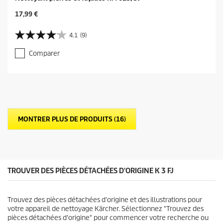
C
17,99 €
u
r
4.1
(9)
4
r
.
e
Comparer
1
n
s
t
u
p
r
r
5
o
é
d
t
u
MONTRER PLUS DE PRODUITS (16)
o
c
i
t
l
p
e
r
s
i
.
c
TROUVER DES PIÈCES DÉTACHÉES D'ORIGINE K 3 FJ
9
e
a
v
Trouvez des pièces détachées d'origine et des illustrations pour
i
votre appareil de nettoyage Kärcher. Sélectionnez "Trouvez des
s
pièces détachées d'origine" pour commencer votre recherche ou