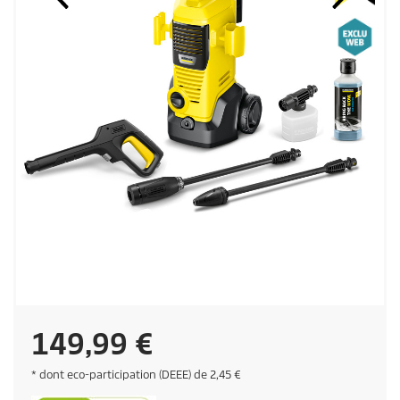
C
149,99 €
u
E
* dont eco-participation (DEEE) de 2,45 €
c