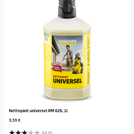
Nettoyant universel RM 626, 1l
C
9,39 €
u
r
3.0
(1)