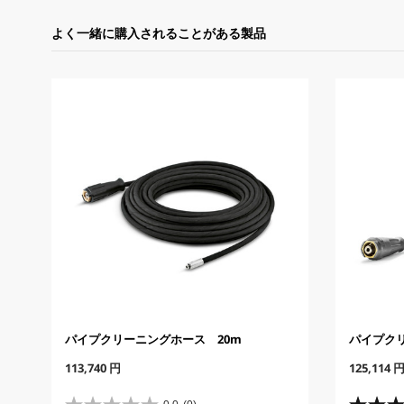
よく一緒に購入されることがある製品
パイプクリーニングホース 20m
パイプク
C
C
113,740 円
125,114 
u
u
r
r