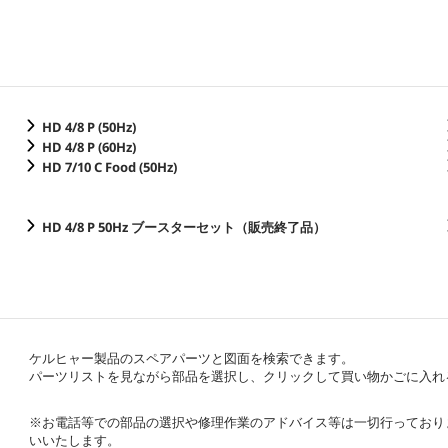
HD 4/8 P (
50Hz
)
HD 4/8 P (
60Hz
)
HD 7/10 C Food (
50Hz
)
HD 4/8 P
50Hz
ブースターセット（販売終了品）
ケルヒャー製品のスペアパーツと図面を検索できます。
パーツリストを見ながら部品を選択し、クリックして買い物かごに入れ
※お電話等での部品の選択や修理作業のアドバイス等は一切行っており
いいたします。