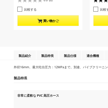
0.0
(0)
星
星
r
r
0
5
e
e
比較する
比較
.
.
n
n
0
0
t
t
／
／
p
p
買い物かご
5
5
r
r
個
個
o
o
で
で
d
d
す
す
u
u
。
。
c
c
1
t
t
レ
p
p
ビ
r
r
製品紹介
製品特長
製品仕様
適合機種
ュ
i
i
ー
c
c
外径16mm、最大吐出圧力：12MPaまで。別途、パイプクリーニ
件
e
e
数
製品特長
非常に柔軟な PVC 高圧ホース