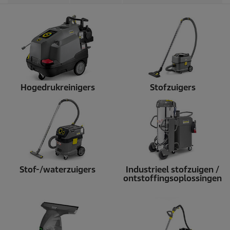
1
b
e
o
o
r
d
e
l
Hogedrukreinigers
Stofzuigers
i
n
g
e
n
Stof-/waterzuigers
Industrieel stofzuigen /
ontstoffingsoplossingen