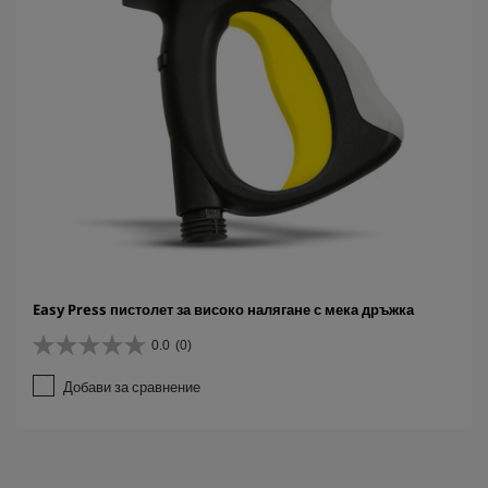
Easy Press пистолет за високо налягане с мека дръжка
0.0
(0)
0
.
Добави за сравнение
0
о
т
5
з