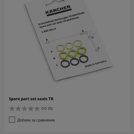
Spare part set seals TR
0.0
(0)
0
.
Добави за сравнение
0
о
т