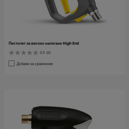
Пистолет за високо налягане High End
0.0
(0)
0
.
Добави за сравнение
0
о
т
5
з
в
е
з
д
и
.