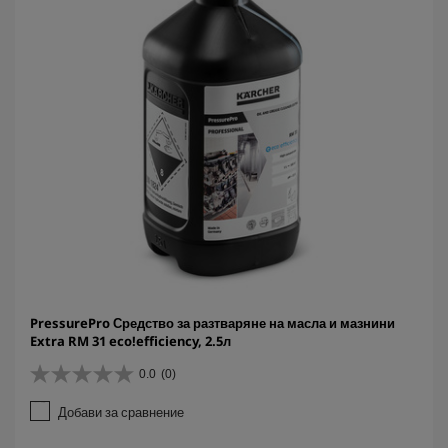
PressurePro Средство за разтваряне на масла и мазнини
Extra RM 31 eco!efficiency, 2.5л
0.0
(0)
0
.
Добави за сравнение
0
о