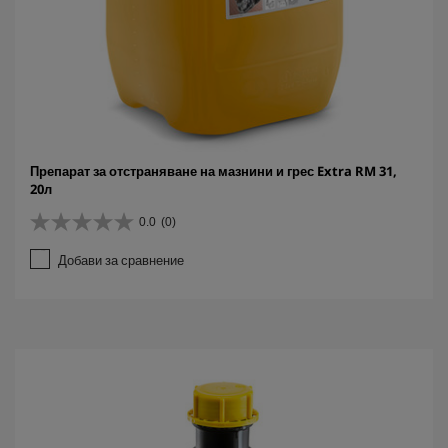
Препарат за отстраняване на мазнини и грес Extra RM 31,
20л
0.0
(0)
0
.
Добави за сравнение
0
о
т
5
з
в
е
з
д
и
.