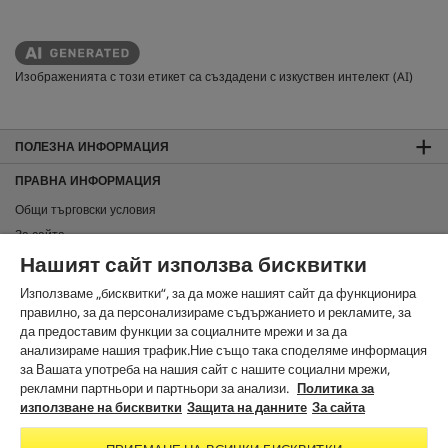
Изображенията с този етикет са създадени с изкуствен интелект (AI)
ПОЛЕЗНА ИНФОРМАЦИЯ
ПРАВНА ИНФОРМАЦИЯ
Общи търговски условия
За сайта
Нашият сайт използва бисквитки
Защита на данните
Използване на бисквитки
Използваме „бисквитки“, за да може нашият сайт да функционира
Карта на сайта
правилно, за да персонализираме съдържанието и рекламите, за
да предоставим функции за социалните мрежи и за да
Информация за изхвърляне и приемане обратно
анализираме нашия трафик.Ние също така споделяме информация
Noto License Statement
за Вашата употреба на нашия сайт с нашите социални мрежи,
рекламни партньори и партньори за анализи.
Политика за
ЗА КОНТАКТИ
използване на бисквитки
Защита на данните
За сайта
В СОЦИАЛНИТЕ МРЕЖИ