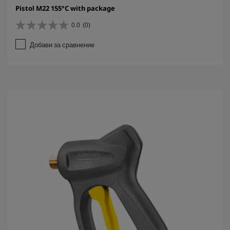
Pistol M22 155°C with package
0.0
(0)
0
.
Добави за сравнение
0
о
т
5
з
в
е
з
д
и
.