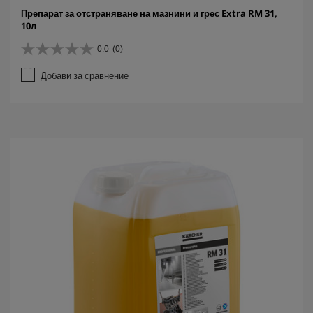
Препарат за отстраняване на мазнини и грес Extra RM 31,
10л
0.0
(0)
0
.
Добави за сравнение
0
о
т
5
з
в
е
з
д
и
.