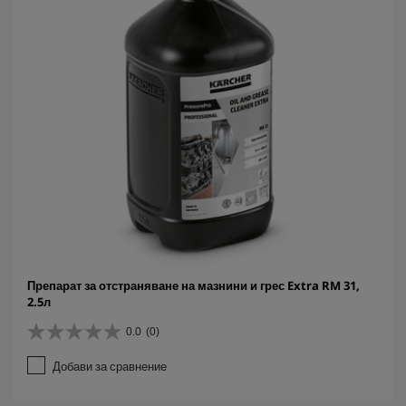
Препарат за отстраняване на мазнини и грес Extra RM 31,
2.5л
0.0
(0)
0
.
Добави за сравнение
0
о
т