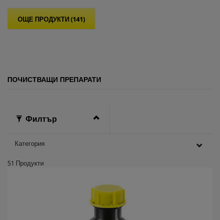
в
е
ОЩЕ ПРОДУКТИ (141)
з
д
и
.
ПОЧИСТВАЩИ ПРЕПАРАТИ
Филтър
Категория
51
Продукти