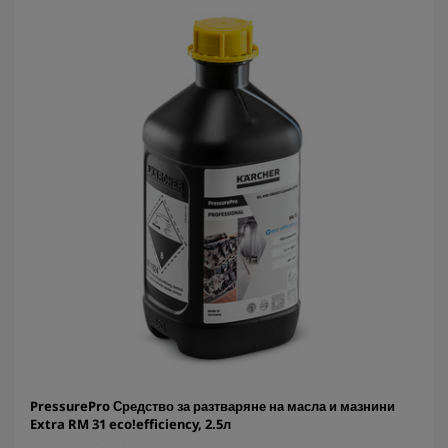
е
з
д
и
.
PressurePro Средство за разтваряне на масла и мазнини
Extra RM 31 eco!efficiency, 2.5л