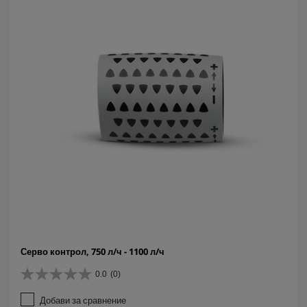
д
и
.
Серво контрол, 750 л/ч - 1100 л/ч
0.0
(0)
0
.
Добави за сравнение
0