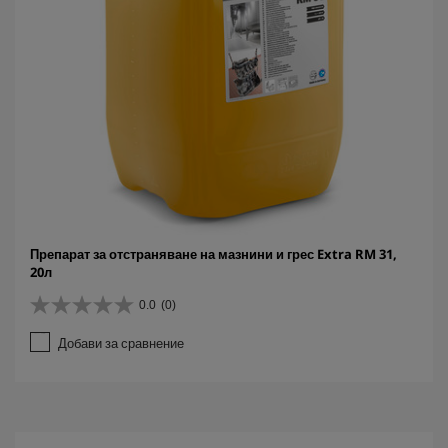
Препарат за отстраняване на мазнини и грес Extra RM 31,
20л
0.0
(0)
0
.
Добави за сравнение
0
о
т
5
з
в