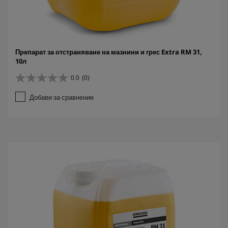
Препарат за отстраняване на мазнини и грес Extra RM 31,
10л
0.0
(0)
0
.
Добави за сравнение
0
о
т
5
з
в
е
з
д
и
.