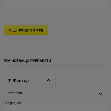
о
т
5
з
в
е
ОЩЕ ПРОДУКТИ (143)
з
д
и
.
ПОЧИСТВАЩИ ПРЕПАРАТИ
Филтър
Категория
51
Продукти