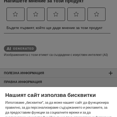
Изображенията с този етикет са създадени с изкуствен интелект (AI)
ПОЛЕЗНА ИНФОРМАЦИЯ
ПРАВНА ИНФОРМАЦИЯ
Общи търговски условия
Нашият сайт използва бисквитки
За сайта
Използваме „бисквитки“, за да може нашият сайт да функционира
Защита на данните
правилно, за да персонализираме съдържанието и рекламите, за
Използване на бисквитки
да предоставим функции за социалните мрежи и за да
Карта на сайта