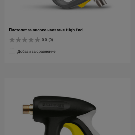
Пистолет за високо налягане High End
0.0
(0)
0
.
Добави за сравнение
0
о
т
5
з
в
е
з
д
и
.