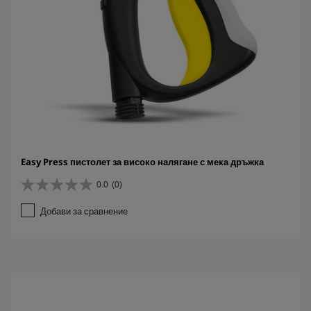
Easy Press пистолет за високо налягане с мека дръжка
0.0
(0)
0
.
Добави за сравнение
0
о
т
5
з
в
е
з