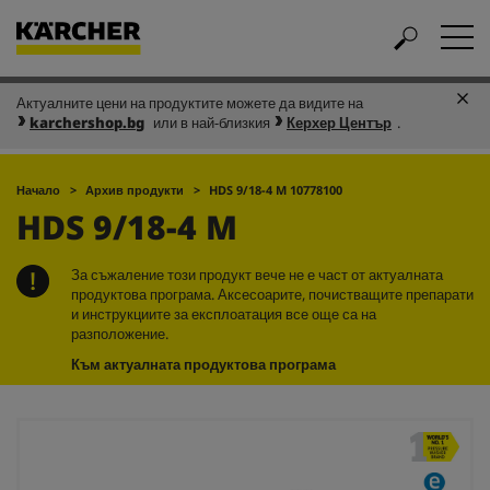
Актуалните цени на продуктите можете да видите на
karchershop.bg
или в най-близкия
Керхер Център
.
Начало
Архив продукти
HDS 9/18-4 M 10778100
HDS 9/18-4 M
За съжаление този продукт вече не е част от актуалната
продуктова програма. Аксесоарите, почистващите препарати
и инструкциите за експлоатация все още са на
разположение.
Към актуалната продуктова програма