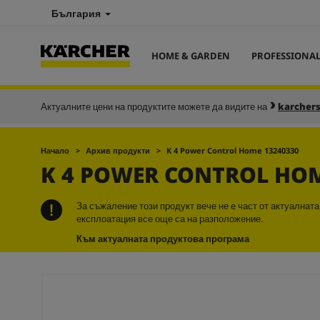
България
HOME & GARDEN
PROFESSIONA
Актуалните цени на продуктите можете да видите на
karcher
Начало
Архив продукти
K 4 Power Control Home 13240330
K 4 POWER CONTROL HO
За съжаление този продукт вече не е част от актуалнат
експлоатация все още са на разположение.
Към актуалната продуктова програма