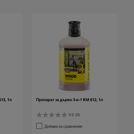
13, 1л
Препарат за дърво 3-в-1 RM 612, 1л
0.0
(0)
0
.
Добави за сравнение
0
о