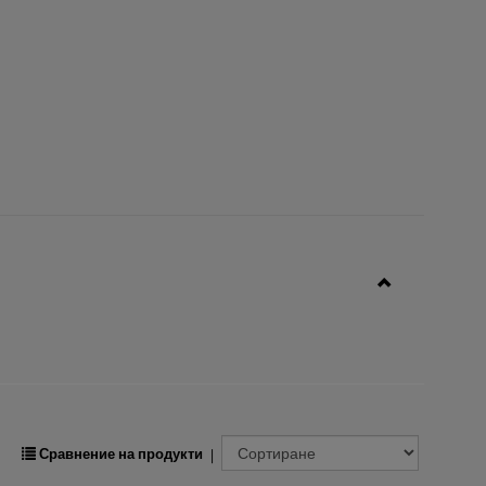
з
в
е
з
д
и
.
Сравнение на продукти
|