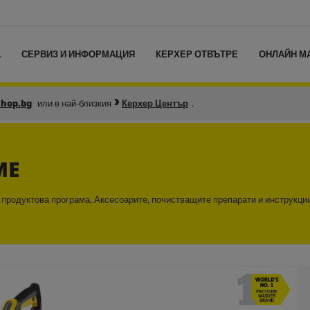
L
СЕРВИЗ И ИНФОРМАЦИЯ
КЕРХЕР ОТВЪТРЕ
ОНЛАЙН М
shop.bg
или в най-близкия
Керхер Център
.
ME
а продуктова програма. Аксесоарите, почистващите препарати и инструкци