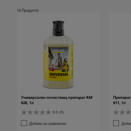
16
Продукти
Универсален почистващ препарат RM
Препарат
626, 1л
611, 1л
0.0
(0)
0
0
.
.
Добави за сравнение
Доба
0
0
о
о