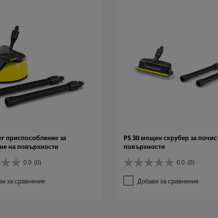
cer приспособление за
PS 30 мощен скрубер за почис
не на повърхности
повърхности
0.0
(0)
0.0
(0)
0
.
ви за сравнение
Добави за сравнение
0
о
т
5