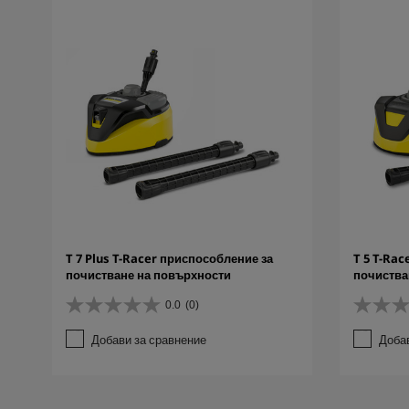
T 7 Plus T-Racer приспособление за
T 5 T-Ra
почистване на повърхности
почиства
0.0
(0)
0
0
.
.
Добави за сравнение
Доба
0
0
о
о
т
т
5
5