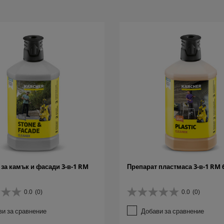
 за камък и фасади 3-в-1 RM
Препарат пластмаса 3-в-1 RM 6
0.0
(0)
0.0
(0)
0
.
ви за сравнение
Добави за сравнение
0
о