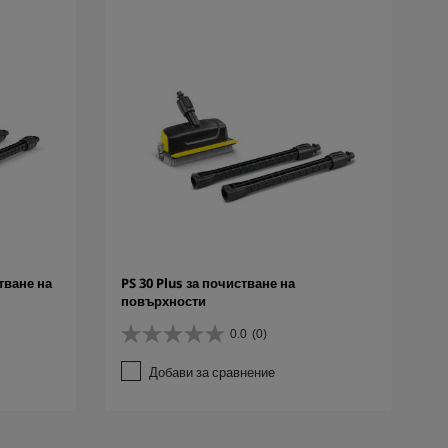
тване на
PS 30 Plus за почистване на
повърхности
0.0
(0)
0
.
Добави за сравнение
0
о
т
5