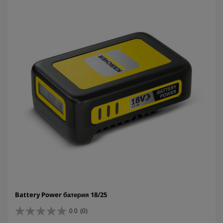
Battery Power батерия 18/25
0.0
(0)
0