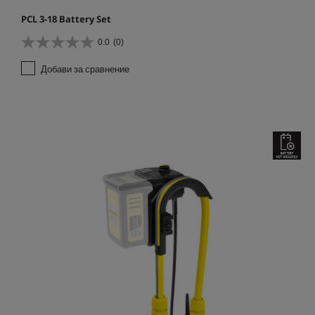
PCL 3-18 Battery Set
0.0
(0)
0
.
Добави за сравнение
0
о
т
5
з
в
е
з
д
и
.