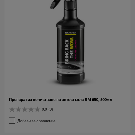
.
Препарат за почистване на автостъкла RM 650, 500мл
0.0
(0)
0
.
Добави за сравнение
0
о
т