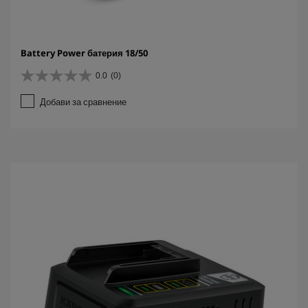
Battery Power батерия 18/50
0.0
(0)
0
.
Добави за сравнение
0
о
т
5
з
в
е
з
д
и
.