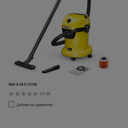
WD 3-18 V-17/20
0.0
(0)
0
.
Добави за сравнение
0
о
т
5
з