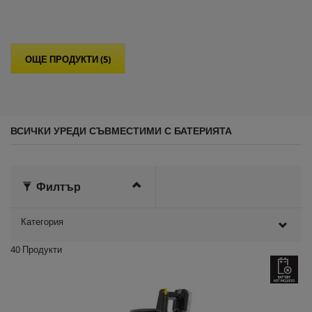
5
з
в
е
ОЩЕ ПРОДУКТИ (5)
з
д
и
.
ВСИЧКИ УРЕДИ СЪВМЕСТИМИ С БАТЕРИЯТА
Филтър
Категория
40
Продукти