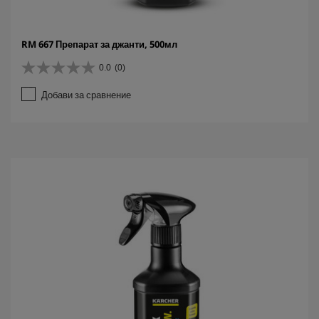
RM 667 Препарат за джанти, 500мл
0.0
(0)
0
.
Добави за сравнение
0
о
т
5
з
в
е
з
д
и
.