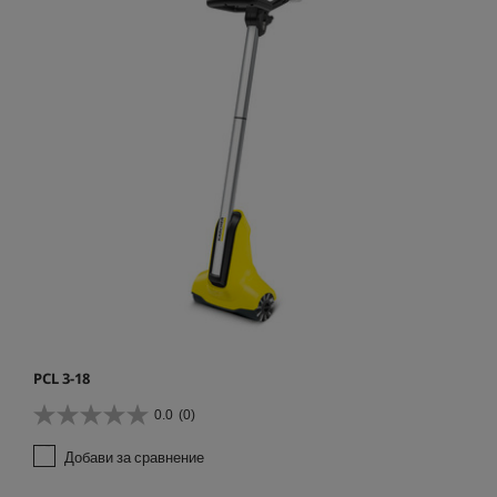
PCL 3-18
0.0
(0)
0
.
Добави за сравнение
0
о