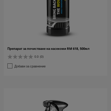
Препарат за почистване на насекоми RM 618, 500мл
0.0
(0)
0
.
Добави за сравнение
0
о
т
5
з
в
е
з
д
и