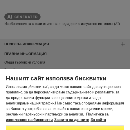
Изображенията с този етикет са създадени с изкуствен интелект (AI)
ПОЛЕЗНА ИНФОРМАЦИЯ
ПРАВНА ИНФОРМАЦИЯ
Общи търговски условия
За сайта
Нашият сайт използва бисквитки
Защита на данните
Използване на бисквитки
Използваме „бисквитки“, за да може нашият сайт да функционира
Карта на сайта
правилно, за да персонализираме съдържанието и рекламите, за
да предоставим функции за социалните мрежи и за да
Информация за изхвърляне и приемане обратно
анализираме нашия трафик.Ние също така споделяме информация
Noto License Statement
за Вашата употреба на нашия сайт с нашите социални мрежи,
рекламни партньори и партньори за анализи.
Политика за
ЗА КОНТАКТИ
използване на бисквитки
Защита на данните
За сайта
В СОЦИАЛНИТЕ МРЕЖИ