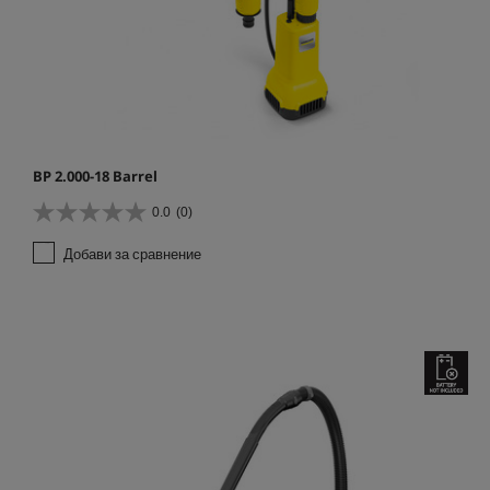
BP 2.000-18 Barrel
0.0
(0)
0
.
Добави за сравнение
0
о
т
5
з
в
е
з
д
и
.