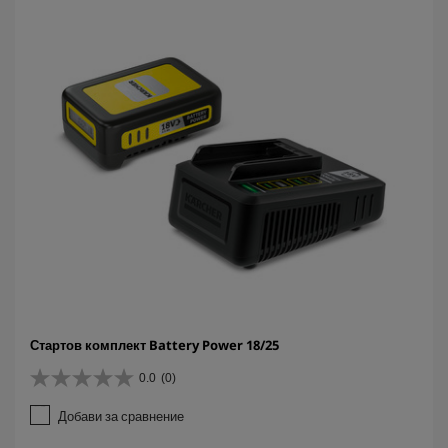
и
.
Стартов комплект Battery Power 18/25
0.0
(0)
0
.
Добави за сравнение
0
о