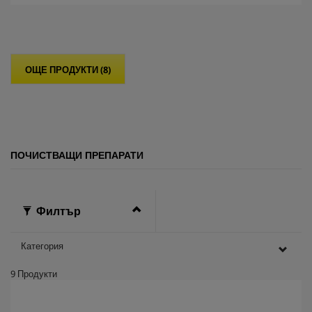
т
5
з
в
е
ОЩЕ ПРОДУКТИ (8)
з
д
и
.
ПОЧИСТВАЩИ ПРЕПАРАТИ
Филтър
Категория
9
Продукти