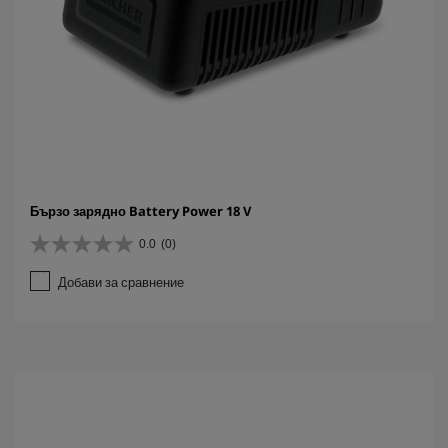
Бързо зарядно Battery Power 18 V
0.0
(0)
0
.
Добави за сравнение
0
о
т
5
з
в
е
з
д