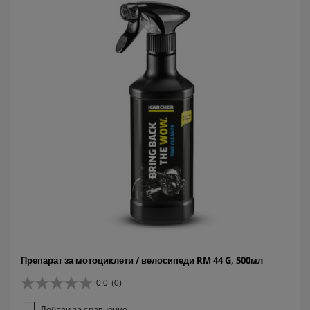
Препарат за мотоциклети / велосипеди RM 44 G, 500мл
0.0
(0)
0
.
Добави за сравнение