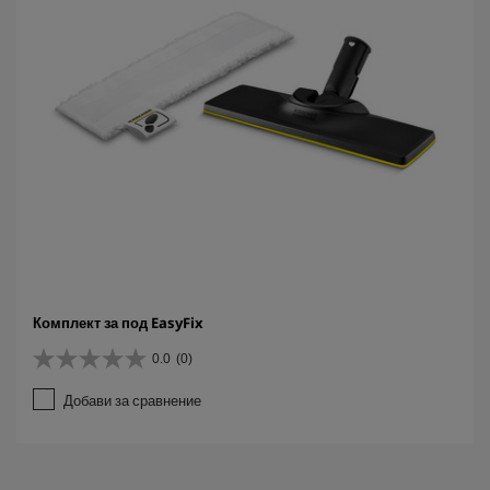
Комплект за под EasyFix
0.0
(0)
0
.
Добави за сравнение
0
о
т
5
з