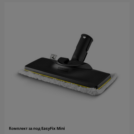
в
е
з
д
и
.
Комплект за под EasyFix Mini