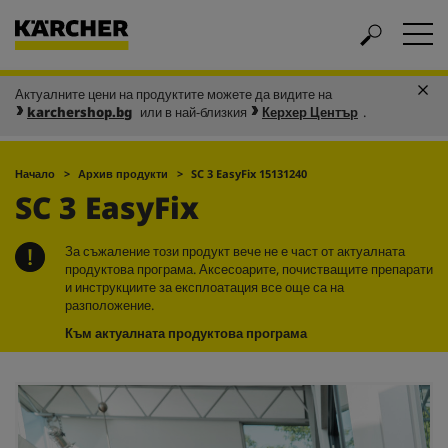
Актуалните цени на продуктите можете да видите на
karchershop.bg
или в най-близкия
Керхер Център
.
Начало
Архив продукти
SC 3
EasyFix
15131240
SC 3
EasyFix
За съжаление този продукт вече не е част от актуалната
продуктова програма. Аксесоарите, почистващите препарати
и инструкциите за експлоатация все още са на
разположение.
Към актуалната продуктова програма