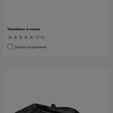
Накрайник за килим
0.0
(0)
0
.
Добави за сравнение
0
о
т
5
з
в
е
з
д
и
.