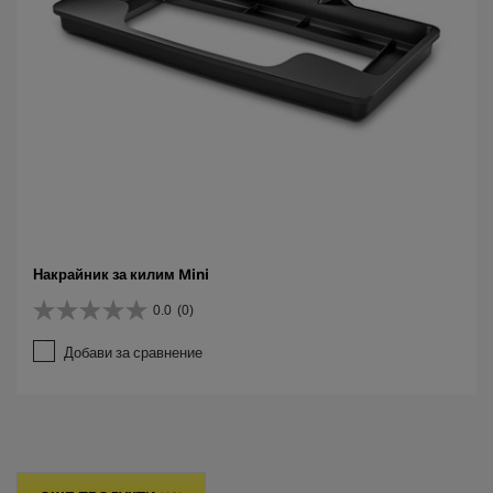
Накрайник за килим Mini
0.0
(0)
0
.
Добави за сравнение
0
о
т
5
з
в
е