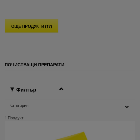
5
з
в
е
ОЩЕ ПРОДУКТИ (17)
з
д
и
.
ПОЧИСТВАЩИ ПРЕПАРАТИ
Филтър
Категория
1
Продукт