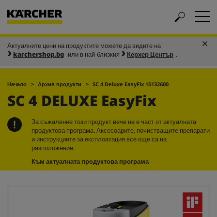
Актуалните цени на продуктите можете да видите на
karchershop.bg
или в най-близкия
Керхер Център
.
Начало
Архив продукти
SC 4 Deluxe
EasyFix
15132600
SC 4 DELUXE
EasyFix
За съжаление този продукт вече не е част от актуалната
продуктова програма. Аксесоарите, почистващите препарати
и инструкциите за експлоатация все още са на
разположение.
Към актуалната продуктова програма