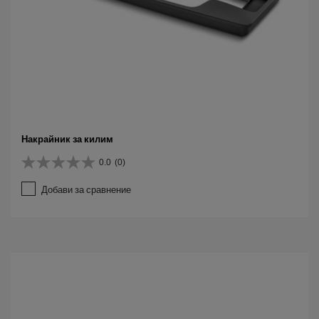
Накрайник за килим
0.0
(0)
0
.
Добави за сравнение
0
о
т
5
з
в
е
з
д
и