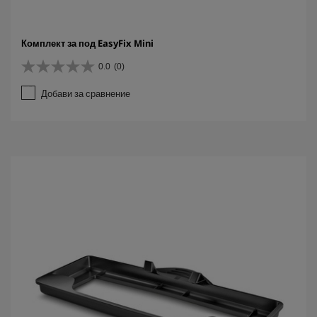
Комплект за под EasyFix Mini
0.0
(0)
0
.
Добави за сравнение
0
о
т
5
з
в
е
з
д
и
.