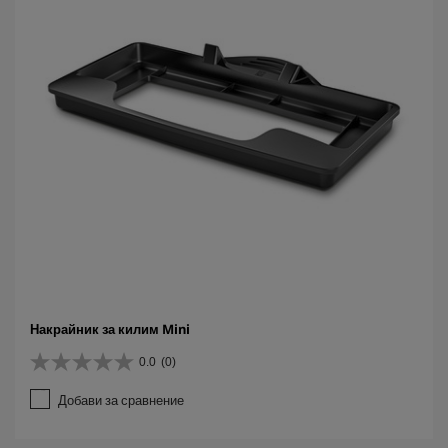
.
Накрайник за килим Mini
0.0
(0)
0
.
Добави за сравнение
0
о
т