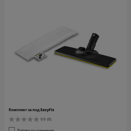
Комплект за под EasyFix
0.0
(0)
0
.
Добави за сравнение