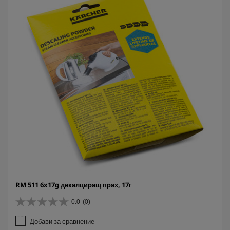
RM 511 6x17g декалциращ прах, 17г
0.0
(0)
0
.
Добави за сравнение
0