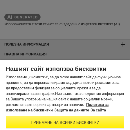
Изображенията с този етикет са създадени с изкуствен интелект (AI)
ПОЛЕЗНА ИНФОРМАЦИЯ
ПРАВНА ИНФОРМАЦИЯ
Общи търговски условия
Нашият сайт използва бисквитки
За сайта
Използваме „бисквитки“, за да може нашият сайт да функционира
Защита на данните
правилно, за да персонализираме съдържанието и рекламите, за
Използване на бисквитки
да предоставим функции за социалните мрежи и за да
Карта на сайта
анализираме нашия трафик.Ние също така споделяме информация
Информация за изхвърляне и приемане обратно
за Вашата употреба на нашия сайт с нашите социални мрежи,
рекламни партньори и партньори за анализи.
Политика за
Noto License Statement
използване на бисквитки
Защита на данните
За сайта
ЗА КОНТАКТИ
ПРИЕМАНЕ НА ВСИЧКИ БИСКВИТКИ
В СОЦИАЛНИТЕ МРЕЖИ