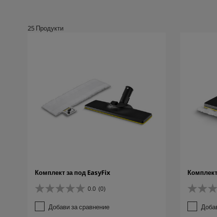
25
Продукти
Комплект за под EasyFix
Комплект 
0.0
(0)
0
0
.
.
Добави за сравнение
Доба
0
0