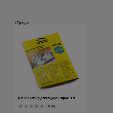
1
Продукт
RM 511 6x17g декалциращ прах, 17г
0.0
(0)
0
.