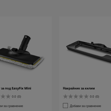
за под EasyFix Mini
Накрайник за килим
0.0
(0)
0.0
(0)
0
.
ви за сравнение
Добави за сравнение
0