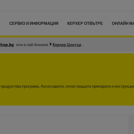
L
СЕРВИЗ И ИНФОРМАЦИЯ
КЕРХЕР ОТВЪТРЕ
ОНЛАЙН М
shop.bg
или в най-близкия
Керхер Център
.
а продуктова програма. Аксесоарите, почистващите препарати и инструкци