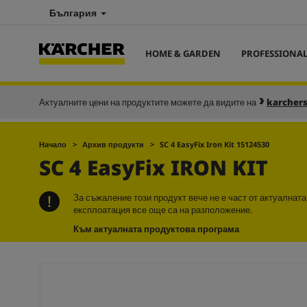
България
HOME & GARDEN
PROFESSIONA
Актуалните цени на продуктите можете да видите на
karcher
Начало
Архив продукти
SC 4
EasyFix
Iron Kit 15124530
SC 4
EasyFix
IRON KIT
За съжаление този продукт вече не е част от актуалнат
експлоатация все още са на разположение.
Към актуалната продуктова програма