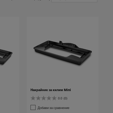
Накрайник за килим Mini
0.0
(0)
0
.
Добави за сравнение
0