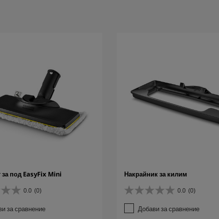
за под EasyFix Mini
Накрайник за килим
0.0
(0)
0.0
(0)
0
.
ви за сравнение
Добави за сравнение
0