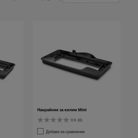
Накрайник за килим Mini
0.0
(0)
0
.
Добави за сравнение
0