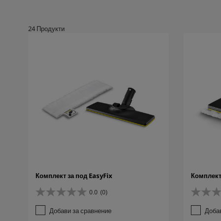
24
Продукти
Комплект за под EasyFix
Комплект 
0.0
(0)
0
0
.
.
Добави за сравнение
Доба
0
0