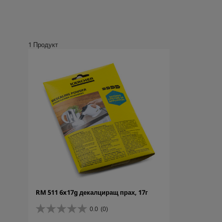
1
Продукт
RM 511 6x17g декалциращ прах, 17г
0.0
(0)
0
.