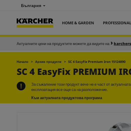
България
HOME & GARDEN
PROFESSIONA
Актуалните цени на продуктите можете да видите на
karcher
Начало
Архив продукти
SC 4
EasyFix
Premium Iron 15124890
SC 4
EasyFix
PREMIUM IR
За съжаление този продукт вече не е част от актуалнат
експлоатация все още са на разположение.
Към актуалната продуктова програма