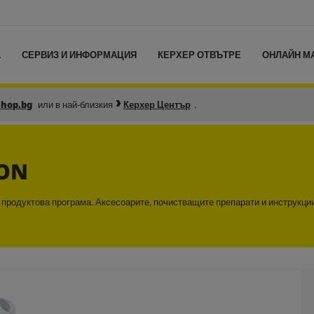
L
СЕРВИЗ И ИНФОРМАЦИЯ
КЕРХЕР ОТВЪТРЕ
ОНЛАЙН М
shop.bg
или в най-близкия
Керхер Център
.
ON
а продуктова програма. Аксесоарите, почистващите препарати и инструкци