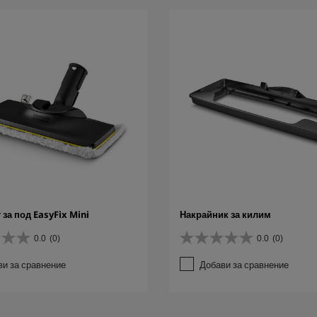
за под EasyFix Mini
Накрайник за килим
0.0
(0)
0.0
(0)
0
.
ви за сравнение
Добави за сравнение
0
о
т
5