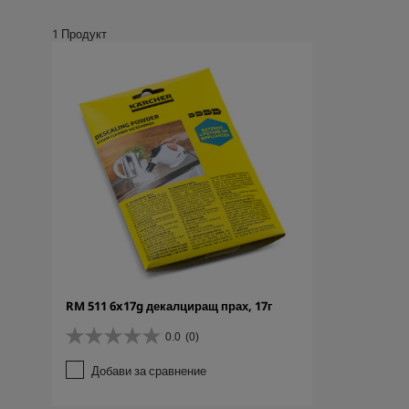
1
Продукт
RM 511 6x17g декалциращ прах, 17г
0.0
(0)
0
.
Добави за сравнение
0
о