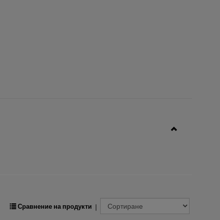
з
в
е
з
д
и
.
Сравнение на продукти
|