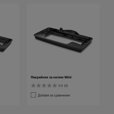
Накрайник за килим Mini
0.0
(0)
0
.
Добави за сравнение
0
о
т
5