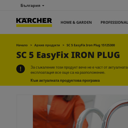
България
HOME & GARDEN
PROFESSIONA
Начало
Архив продукти
SC 5
EasyFix
Iron Plug 15125300
SC 5
EasyFix
IRON PLUG
За съжаление този продукт вече не е част от актуалнат
експлоатация все още са на разположение.
Към актуалната продуктова програма