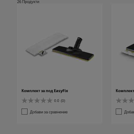
26
Продукти
Комплект за под EasyFix
Комплект 
0.0
(0)
0
0
.
.
Добави за сравнение
Доба
0
0
о
о
т
т
5
5