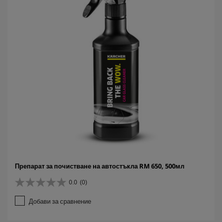
.
Препарат за почистване на автостъкла RM 650, 500мл
0.0
(0)
0
.
Добави за сравнение
0
о