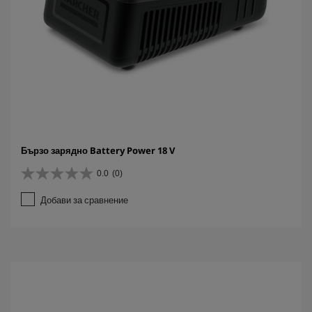
Бързо зарядно Battery Power 18 V
0.0
(0)
0
.
Добави за сравнение
0
о
т
5
з
в
е
з
д