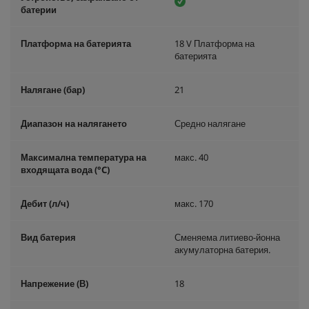
батерии
Платформа на батерията
18 V Платформа на
батерията
Налягане (бар)
21
Диапазон на налягането
Средно налягане
Максимална температура на
макс. 40
входящата вода (°C)
Дебит (л/ч)
макс. 170
Вид батерия
Сменяема литиево-йонна
акумулаторна батерия.
Напрежение (В)
18