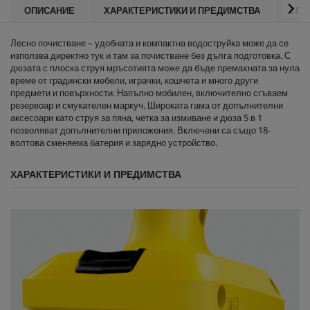
ОПИСАНИЕ
ХАРАКТЕРИСТИКИ И ПРЕДИМСТВА
СПЕ
Лесно почистване – удобната и компактна водоструйка може да се
използва директно тук и там за почистване без дълга подготовка. С
дюзата с плоска струя мръсотията може да бъде премахната за нула
време от градински мебели, играчки, кошчета и много други
предмети и повърхности. Напълно мобилен, включително сгъваем
резервоар и смукателен маркуч. Широката гама от допълнителни
аксесоари като струя за пяна, четка за измиване и дюза 5 в 1
позволяват допълнителни приложения. Включени са също 18-
волтова сменяема батерия и зарядно устройство.
ХАРАКТЕРИСТИКИ И ПРЕДИМСТВА