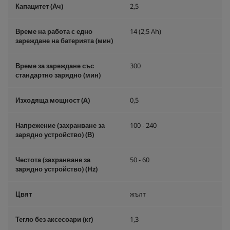
Капацитет (Ач)
2,5
Време на работа с едно
14 (2,5 Ah)
зареждане на батерията (мин)
Време за зареждане със
300
стандартно зарядно (мин)
Изходяща мощност (A)
0,5
Напрежение (захранване за
100 - 240
зарядно устройство) (В)
Честота (захранване за
50 - 60
зарядно устройство) (
Hz
)
Цвят
жълт
Тегло без аксесоари (кг)
1,3