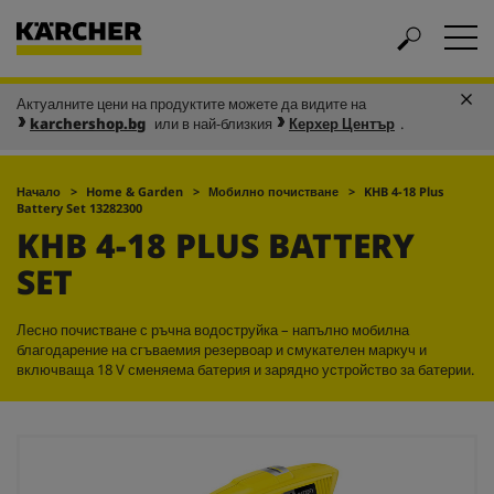
Актуалните цени на продуктите можете да видите на
karchershop.bg
или в най-близкия
Керхер Център
.
Начало
Home & Garden
Мобилно почистване
KHB 4-18 Plus
Battery Set 13282300
KHB 4-18 PLUS BATTERY
SET
Лесно почистване с ръчна водоструйка – напълно мобилна
благодарение на сгъваемия резервоар и смукателен маркуч и
включваща 18 V сменяема батерия и зарядно устройство за батерии.