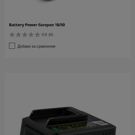
Battery Power батерия 18/50
0.0
(0)
0
.
Добави за сравнение
0
о
т
5
з
в
е
з
д
и
.