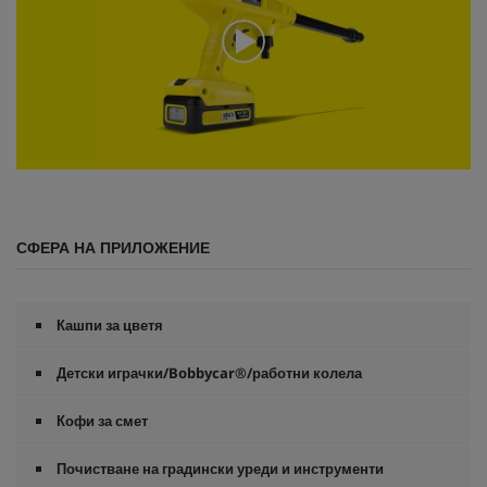
0
s
e
c
СФЕРА НА ПРИЛОЖЕНИЕ
o
n
d
s
o
Кашпи за цветя
f
0
s
Детски играчки/Bobbycar®/работни колела
e
c
Кофи за смет
o
n
d
Почистване на градински уреди и инструменти
s