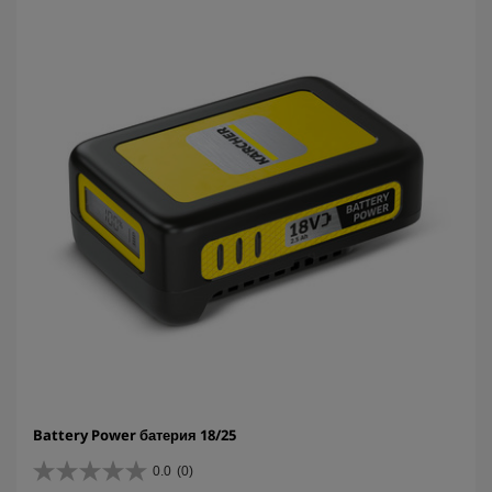
Battery Power батерия 18/25
0.0
(0)
0