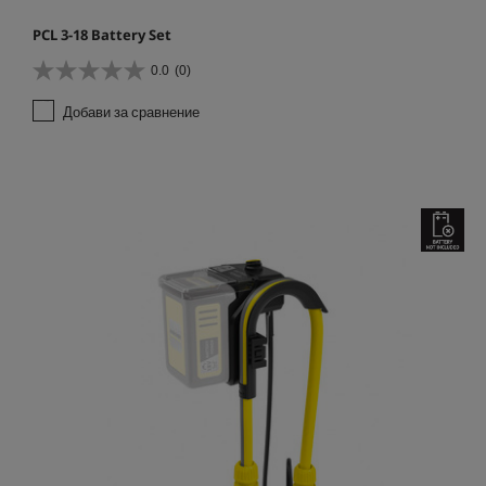
PCL 3-18 Battery Set
0.0
(0)
0
.
Добави за сравнение
0
о
т
5
з
в
е
з
д
и
.