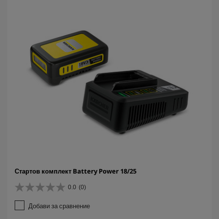
и
.
Стартов комплект Battery Power 18/25
0.0
(0)
0
.
Добави за сравнение
0
о