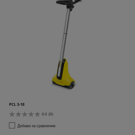
PCL 3-18
0.0
(0)
0
.
Добави за сравнение
0
о