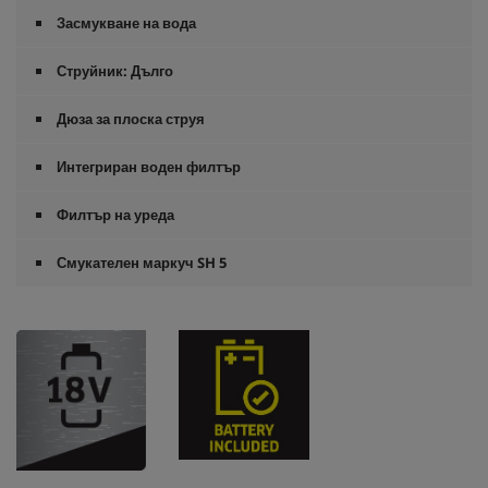
Засмукване на вода
Струйник: Дълго
Дюза за плоска струя
Интегриран воден филтър
Филтър на уреда
Смукателен маркуч SH 5