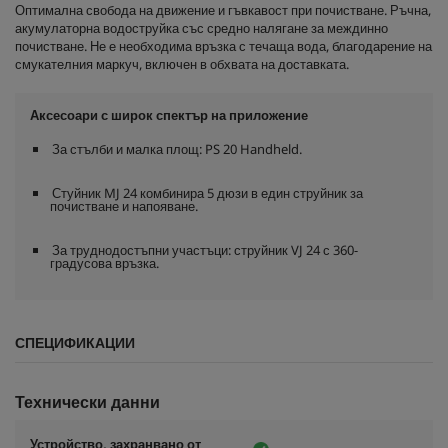
Оптимална свобода на движение и гъвкавост при почистване. Ръчна,
акумулаторна водоструйка със средно налягане за междинно
почистване. Не е необходима връзка с течаща вода, благодарение на
смукателния маркуч, включен в обхвата на доставката.
Аксесоари с широк спектър на приложение
За стълби и малка площ: PS 20 Handheld.
Стуйник MJ 24 комбинира 5 дюзи в един струйник за
почистване и напояване.
За труднодостъпни участъци: струйник VJ 24 с 360-
градусова връзка.
СПЕЦИФИКАЦИИ
Технически данни
Устройство, захранвано от