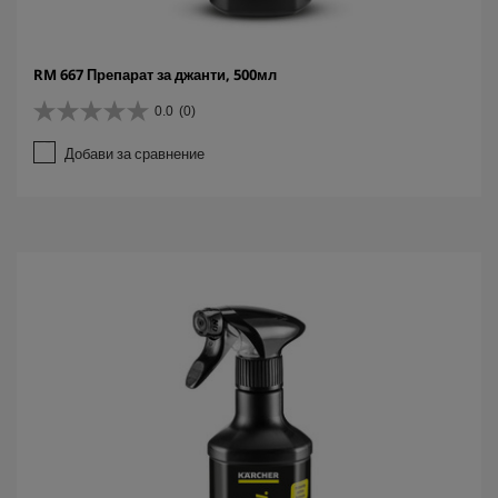
RM 667 Препарат за джанти, 500мл
0.0
(0)
0
.
Добави за сравнение
0
о
т
5
з
в
е
з
д
и
.