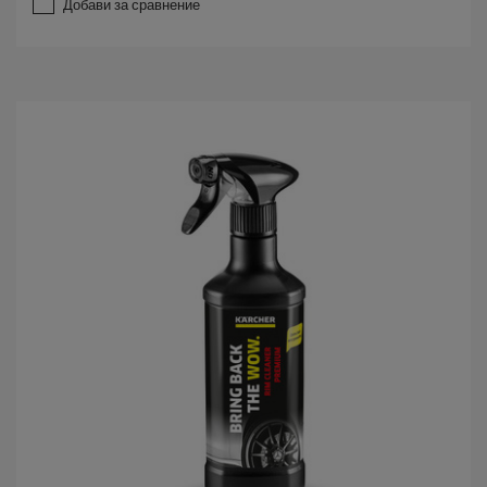
Добави за сравнение
0
о
т
5
з
в
е
з
д
и
.