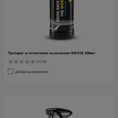
Препарат за почистване на насекоми RM 618, 500мл
0.0
(0)
0
.
Добави за сравнение
0
о
т
5
з
в
е
з
д
и