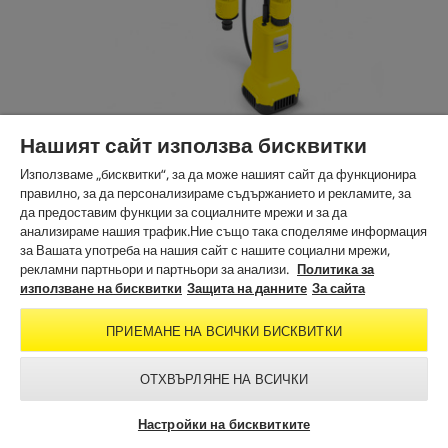
Нашият сайт използва бисквитки
BP 2.000-18 Barrel
Използваме „бисквитки“, за да може нашият сайт да функционира
правилно, за да персонализираме съдържанието и рекламите, за
0.0
(0)
0
да предоставим функции за социалните мрежи и за да
.
анализираме нашия трафик.Ние също така споделяме информация
Добави за сравнение
0
за Вашата употреба на нашия сайт с нашите социални мрежи,
о
рекламни партньори и партньори за анализи.
Политика за
т
използване на бисквитки
Защита на данните
За сайта
5
з
ПРИЕМАНЕ НА ВСИЧКИ БИСКВИТКИ
в
е
з
ОТХВЪРЛЯНЕ НА ВСИЧКИ
д
и
.
Настройки на бисквитките