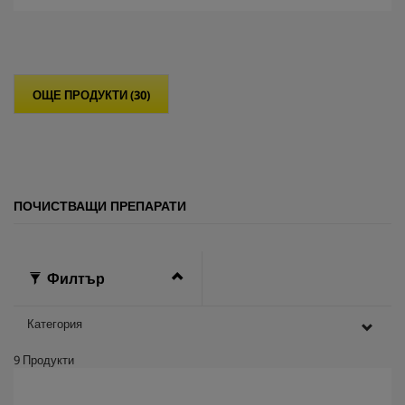
т
5
з
в
е
ОЩЕ ПРОДУКТИ (30)
з
д
и
.
ПОЧИСТВАЩИ ПРЕПАРАТИ
Филтър
Категория
9
Продукти