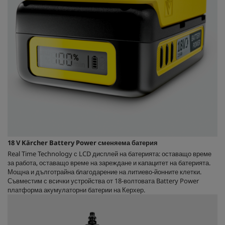
18 V Kärcher Battery Power сменяема батерия
Real Time Technology с LCD дисплей на батерията: оставащо време
за работа, оставащо време на зареждане и капацитет на батерията.
Мощна и дълготрайна благодарение на литиево-йонните клетки.
Съвместим с всички устройства от 18-волтовата Battery Power
платформа акумулаторни батерии на Керхер.