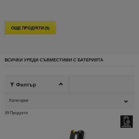
т
5
з
в
е
ОЩЕ ПРОДУКТИ (5)
з
д
и
.
ВСИЧКИ УРЕДИ СЪВМЕСТИМИ С БАТЕРИЯТА
Филтър
Категория
39
Продукти