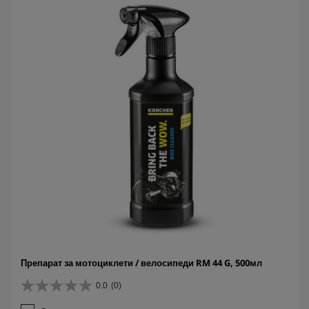
Препарат за мотоциклети / велосипеди RM 44 G, 500мл
0.0
(0)
0
.